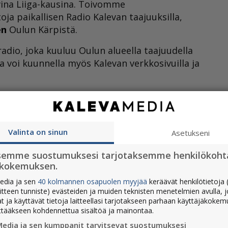
vina Liiga-kausina. Toivomme
oja paikallisen Radio Kalevan taajuuksilla,
en
Oulun Kärpistä.
radio, joka kuuluu Oulun alueella taajuudella
ta voi kuunnella myös Kalevan verkkosivuilla ja
va lähettää juonnettua ohjelmaa arkipäivisin.
o 7–11 ja Solistinkadun iltapäivä kello 13–17.
oimitus. Alkuilloissa kuullaan Radio Kalevan ja
Valinta on sinun
Asetukseni
rikoisohjelmia.
semme suostumuksesi tarjotaksemme henkilökoht
ökokemuksen.
edia ja sen
40 kolmannen osapuolen myyjää
keräävät henkilötietoja (
aitteen tunniste) evästeiden ja muiden teknisten menetelmien avulla, 
at ja käyttävät tietoja laitteellasi tarjotakseen parhaan käyttäjäkoke
ttääkseen kohdennettua sisältöä ja mainontaa.
Media ja sen kumppanit tarvitsevat suostumuksesi