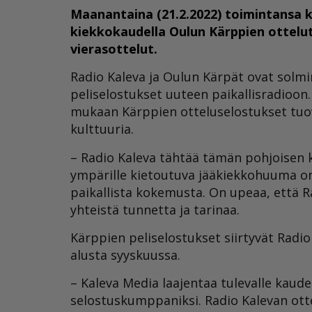
Maanantaina (21.2.2022) toimintansa k
kiekkokaudella Oulun Kärppien ottelut
vierasottelut.
Radio Kaleva ja Oulun Kärpät ovat solm
peliselostukset uuteen paikallisradioon
mukaan Kärppien otteluselostukset tuova
kulttuuria.
– Radio Kaleva tähtää tämän pohjoisen 
ympärille kietoutuva jääkiekkohuuma on
paikallista kokemusta. On upeaa, että R
yhteistä tunnetta ja tarinaa.
Kärppien peliselostukset siirtyvät Radi
alusta syyskuussa.
– Kaleva Media laajentaa tulevalle kaud
selostuskumppaniksi. Radio Kalevan ott