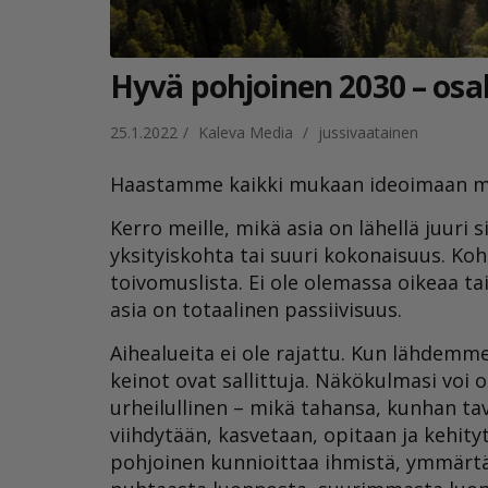
Hyvä pohjoinen 2030 – osa
25.1.2022
/
Kaleva Media
/
jussivaatainen
Haastamme kaikki mukaan ideoimaan mi
Kerro meille, mikä asia on lähellä juuri s
yksityiskohta tai suuri kokonaisuus. Kohd
toivomuslista. Ei ole olemassa oikeaa ta
asia on totaalinen passiivisuus.
Aihealueita ei ole rajattu. Kun lähdemm
keinot ovat sallittuja. Näkökulmasi voi ol
urheilullinen – mikä tahansa, kunhan ta
viihdytään, kasvetaan, opitaan ja kehityt
pohjoinen kunnioittaa ihmistä, ymmärtää 