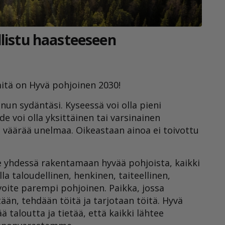
llistu haasteeseen
tä on Hyvä pohjoinen 2030!
inun sydäntäsi. Kyseessä voi olla pieni
e voi olla yksittäinen tai varsinainen
i väärää unelmaa. Oikeastaan ainoa ei toivottu
e yhdessä rakentamaan hyvää pohjoista, kaikki
la taloudellinen, henkinen, taiteellinen,
voite parempi pohjoinen. Paikka, jossa
ään, tehdään töitä ja tarjotaan töitä. Hyvä
taloutta ja tietää, että kaikki lähtee