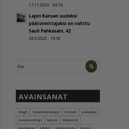
17.11.2023 - 09:18
Lapin Kansan uudeksi
päätoimittajaksi on valittu
Sauli Pahkasalo, 42
26.9.2023 - 10:36
AVAINSANAT
blogit
hyväntekeväisyys
ihmiset
joululahja
joulutervehdys
kaleva
lahjakortti
lapinkansa
lehdet
liiketoiminta
lorien