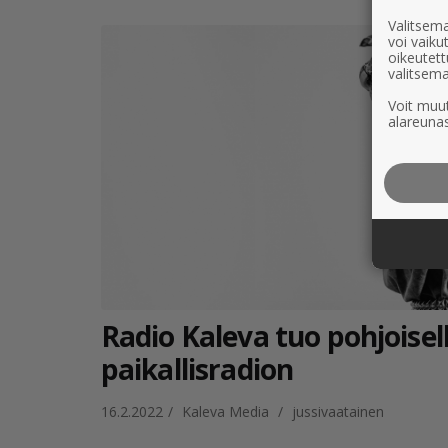
Valitsema
voi vaik
oikeutett
valitsema
Voit muut
alareunas
Radio Kaleva tuo pohjois
paikallisradion
16.2.2022
/
Kaleva Media
/
jussivaatainen