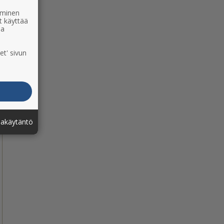
ääminen
t käyttää
ia
et' sivun
jakäytäntö