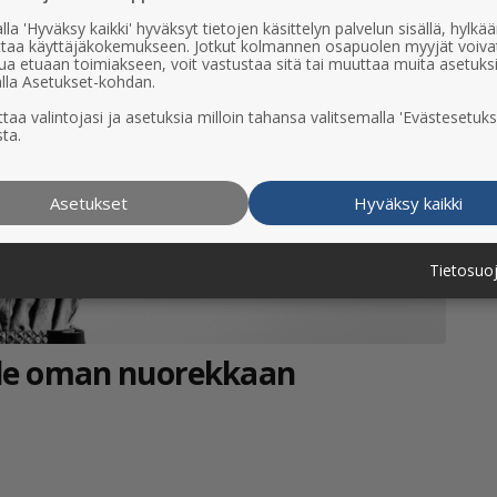
lla 'Hyväksy kaikki' hyväksyt tietojen käsittelyn palvelun sisällä, hylk
uttaa käyttäjäkokemukseen. Jotkut kolmannen osapuolen myyjät voiva
ua etuaan toimiakseen, voit vastustaa sitä tai muuttaa muita asetuks
lla Asetukset-kohdan.
taa valintojasi ja asetuksia milloin tahansa valitsemalla 'Evästesetuks
ta.
Asetukset
Hyväksy kaikki
Tietosuo
elle oman nuorekkaan