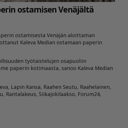
erin ostamisen Venäjältä
aperin ostamisesta Venäjän aloittaman
kottanut Kaleva Median ostamaan paperin
lisuuden työtaistelujen osapuoliin
mme paperin kotimaasta, sanoo Kaleva Median
leva, Lapin Kansa, Raahen Seutu, Raahelainen,
tu, Rantalakeus, Siikajokilaakso, Forum24,