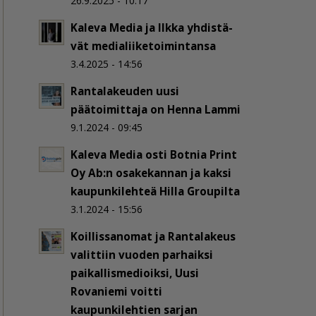
26.9.2025 - 10:17
Kaleva Media ja Ilkka yh­dis­tä­
vät me­dia­lii­ke­toi­min­tan­sa
3.4.2025 - 14:56
Rantalakeuden uusi
päätoimittaja on Henna Lammi
9.1.2024 - 09:45
Kaleva Media osti Botnia Print
Oy Ab:n osakekannan ja kaksi
kaupunkilehteä Hilla Groupilta
3.1.2024 - 15:56
Koillissanomat ja Rantalakeus
valittiin vuoden parhaiksi
paikallismedioiksi, Uusi
Rovaniemi voitti
kaupunkilehtien sarjan