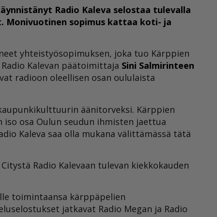
äynnistänyt Radio Kaleva selostaa tulevalla
. Monivuotinen sopimus kattaa koti- ja
ineet yhteistyösopimuksen, joka tuo Kärppien
. Radio Kalevan päätoimittaja
Sini Salmirinteen
t radioon oleellisen osan oululaista
kaupunkikulttuurin äänitorveksi. Kärppien
 iso osa Oulun seudun ihmisten jaettua
adio Kaleva saa olla mukana välittämässä tätä
o Citystä Radio Kalevaan tulevan kiekkokauden
elle toimintaansa kärppäpelien
eluselostukset jatkavat Radio Megan ja Radio