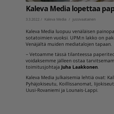
Kaleva Media lopettaa pap
3.3.2022
/
Kaleva Media
/
jussivaatainen
Kaleva Media luopuu venäläisen painop
sotatoimien vuoksi. UPM:n lakko on pa
Venäjältä muiden mediatalojen tapaan.
– Vetoamme tässä tilanteessa paperiteol
voidaksemme jälleen ostaa tarvitsema
toimitusjohtaja
Juha Laakkonen
.
Kaleva Media julkaisemia lehtiä ovat: Ka
Pyhäjokiseutu, Koillissanomat, Iijokiseu
Uusi-Rovaniemi ja Lounais-Lappi.