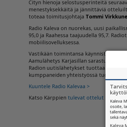
Cityn hienoja selostusperinteitä seuraa
menestyksekkäitä ja jännittäviä otteluilt
toteaa toimitusjohtaja
Tommi Virkkun
Radio Kaleva on nuorekas, uusi paikallis
95,0 ja Raahessa taajuudella 95,7. Radio
mobiilisovelluksessa.
Vastikään toimintansa käynnistänyt kana
Aamulähetys Karjasillan sarastus soi kell
Radion uutislähetykset tuottaa Kalevan t
kumppaneiden yhteistyössä tuottamia e
Kuuntele Radio Kalevaa >
Tarvit
käytt
Katso Kärppien
tulevat ottelut >
Kaleva M
osoite, l
tallentav
sekä näy
Kaleva 