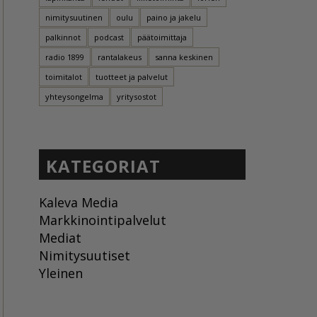
nimitysuutinen
oulu
paino ja jakelu
palkinnot
podcast
päätoimittaja
radio 1899
rantalakeus
sanna keskinen
toimitalot
tuotteet ja palvelut
yhteysongelma
yritysostot
KATEGORIAT
Kaleva Media
Markkinointipalvelut
Mediat
Nimitysuutiset
Yleinen