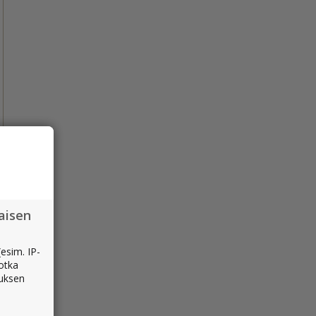
aisen
esim. IP-
jotka
muksen