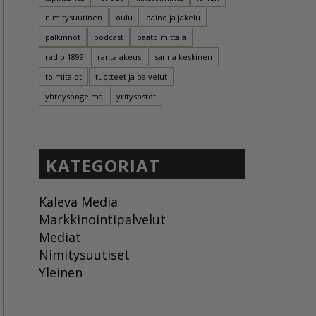
nimitysuutinen
oulu
paino ja jakelu
palkinnot
podcast
päätoimittaja
radio 1899
rantalakeus
sanna keskinen
toimitalot
tuotteet ja palvelut
yhteysongelma
yritysostot
KATEGORIAT
Kaleva Media
Markkinointipalvelut
Mediat
Nimitysuutiset
Yleinen