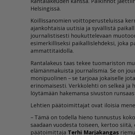
Rantalakeuden kanssa. Palkinnot jaettiin 
Helsingissä.
Koillissanomien voittoperusteluissa kerro
ajankohtaisia uutisia ja syvällistä paikal
journalistisesti houkuttelevaan muotoo
esimerkilliseksi paikallislehdeksi, joka 
ammattitaidolla.
Rantalakeus taas tekee tuomariston muka
elämänmakuista journalismia. Se on journa
monipuolinen – se tarjoaa jokaiselle jotak
erinomaisesti. Verkkolehti on selkeä ja 
löytämään hakemansa sivuston runsaast
Lehtien päätoimittajat ovat iloisia mene
– Tämä on todella hieno tunnustus koko 
saadaan vuodesta toiseen, kertoo siit
päätoimittaja
Terhi Marjakangas
riemu