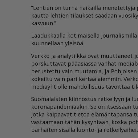
”Lehtien on turha haikailla menetettyjä p
kautta lehtien tilaukset saadaan vuosik
kasvuun.”
Laadukkaalla kotimaisella journalismilla
kuunnellaan yleisöä.
Verkko ja analytiikka ovat muuttaneet j
porskuttavat pääasiassa vanhat mediabrä
perustettu vain muutamia, ja Pohjoisen 
kokeiltu vain pari kertaa aiemmin. Verko
mediayhtiölle mahdollisuus tavoittaa tila
Suomalaisten kiinnostus retkeilyyn ja l
koronapandemiaakin. Se on itsessään tuo
jotka kaipaavat tietoa elämäntapansa tu
vastaamaan tähän kysyntään, koska poh
parhaiten sisällä luonto- ja retkeilyaihei