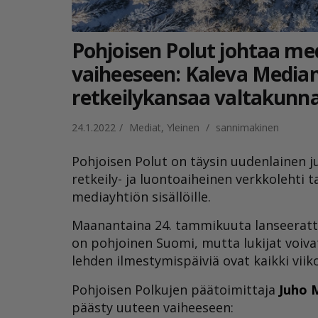
Pohjoisen Polut johtaa m
vaiheeseen: Kaleva Median 
retkeilykansaa valtakunnal
24.1.2022
/
Mediat
,
Yleinen
/
sannimakinen
Pohjoisen Polut on täysin uudenlainen 
retkeily- ja luontoaiheinen verkkolehti t
mediayhtiön sisällöille.
Maanantaina 24. tammikuuta lanseerattu 
on pohjoinen Suomi, mutta lukijat voiva
lehden ilmestymispäiviä ovat kaikki viik
Pohjoisen Polkujen päätoimittaja
Juho M
päästy uuteen vaiheeseen: