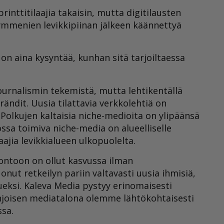
rinttitilaajia takaisin, mutta digitilausten
ymmenien levikkipiinan jälkeen käännettyä
 on aina kysyntää, kunhan sitä tarjoiltaessa
ournalismin tekemistä, mutta lehtikentällä
ndit. Uusia tilattavia verkkolehtiä on
Polkujen kaltaisia niche-medioita on ylipäänsä
ssa toimiva niche-media on alueelliselle
ajia levikkialueen ulkopuolelta.
uontoon on ollut kasvussa ilman
nut retkeilyn pariin valtavasti uusia ihmisiä,
eksi. Kaleva Media pystyy erinomaisesti
joisen mediatalona olemme lähtökohtaisesti
ssa.