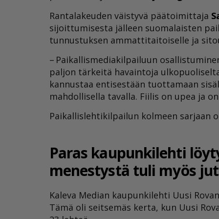
Rantalakeuden väistyvä päätoimittaja
S
sijoittumisesta jälleen suomalaisten pa
tunnustuksen ammattitaitoiselle ja sito
– Paikallismediakilpailuun osallistumine
paljon tärkeitä havaintoja ulkopuoliselt
kannustaa entisestään tuottamaan sisäl
mahdollisella tavalla. Fiilis on upea ja 
Paikallislehtikilpailun kolmeen sarjaan o
Paras kaupunkilehti löy
menestystä tuli myös jut
Kaleva Median kaupunkilehti Uusi Rovani
Tämä oli seitsemäs kerta, kun Uusi Rovan