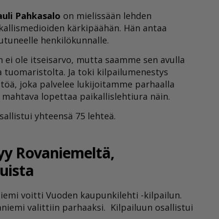
auli Pahkasalo
on mielissään lehden
ikallismedioiden kärkipäähän. Hän antaa
utuneelle henkilökunnalle.
n ei ole itseisarvo, mutta saamme sen avulla
a tuomaristolta. Ja toki kilpailumenestys
töä, joka palvelee lukijoitamme parhaalla
on mahtava lopettaa paikallislehtiura näin.
sallistui yhteensä 75 lehteä.
tyy Rovaniemeltä,
uista
emi voitti Vuoden kaupunkilehti -kilpailun.
iemi valittiin parhaaksi. Kilpailuun osallistui