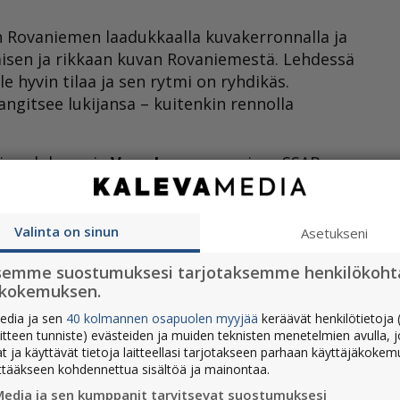
 Rovaniemen laadukkaalla kuvakerronnalla ja
äväisen ja rikkaan kuvan Rovaniemestä. Lehdessä
ille hyvin tilaa ja sen rytmi on ryhdikäs.
gitsee lukijansa – kuitenkin rennolla
ja valokuvaaja
Vesa Joensuun
reissu SSAB:n
ki ensimmäisen sijan Vuoden
sa arvioitiin tekstin, kuvan ja taiton
arit Lohtander
.
Valinta on sinun
Asetukseni
i aiheeseen yllättävän hyvin ja ylentää
semme suostumuksesi tarjotaksemme henkilökoht
si. Sille on harvoin perusteita, että taitto
ökokemuksen.
mä todella erottui joukosta.”, todettiin
edia ja sen
40 kolmannen osapuolen myyjää
keräävät henkilötietoja (
aitteen tunniste) evästeiden ja muiden teknisten menetelmien avulla, 
at ja käyttävät tietoja laitteellasi tarjotakseen parhaan käyttäjäkoke
äksi Koillissanomat nappasi juttukilpailussa
ttääkseen kohdennettua sisältöä ja mainontaa.
nskän jutulla, joka kertoo Anu Pentikin
Media ja sen kumppanit tarvitsevat suostumuksesi