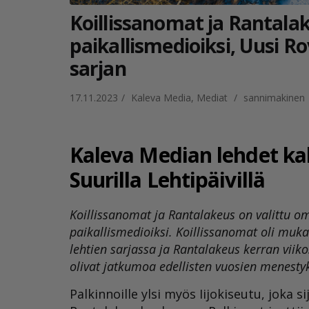
Koillissanomat ja Rantalak
paikallismedioiksi, Uusi R
sarjan
17.11.2023
/
Kaleva Media
,
Mediat
/
sannimakinen
Kaleva Median lehdet kah
Suurilla Lehtipäivillä
Koillissanomat ja Rantalakeus on valittu o
paikallismedioiksi. Koillissanomat oli muka
lehtien sarjassa ja Rantalakeus kerran viik
olivat jatkumoa edellisten vuosien menestyk
Palkinnoille ylsi myös Iijokiseutu, joka 