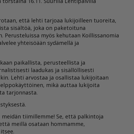
torstaina 16.11. Suurilla Lehtipäivillä
taan, että lehti tarjoaa lukijoilleen tuoreita,
lista sisältöä, joka on paketoituna
n. Perusteluissa myös kehutaan Koillissanomia
palvelee yhteisöään sydämellä ja
an paikallista, perusteellista ja
listisesti laadukas ja sisällöllisesti
in. Lehti arvostaa ja osallistaa lukijoitaan
helppokäyttöinen, mikä auttaa lukijoita
a tarjonnasta.
styksestä.
meidän tiimillemme! Se, että palkintoja
ä, että meillä osataan hommamme,
itsee.