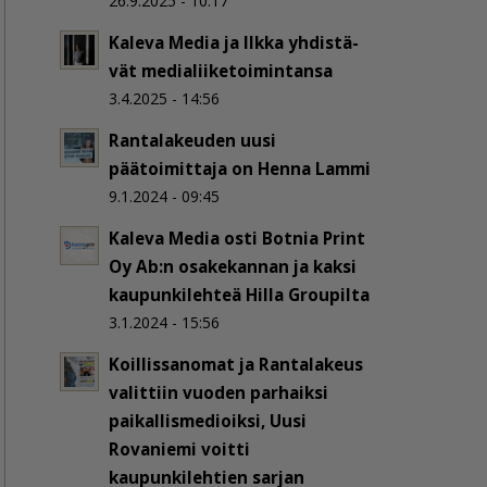
26.9.2025 - 10:17
Kaleva Media ja Ilkka yh­dis­tä­
vät me­dia­lii­ke­toi­min­tan­sa
3.4.2025 - 14:56
Rantalakeuden uusi
päätoimittaja on Henna Lammi
9.1.2024 - 09:45
Kaleva Media osti Botnia Print
Oy Ab:n osakekannan ja kaksi
kaupunkilehteä Hilla Groupilta
3.1.2024 - 15:56
Koillissanomat ja Rantalakeus
valittiin vuoden parhaiksi
paikallismedioiksi, Uusi
Rovaniemi voitti
kaupunkilehtien sarjan