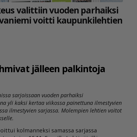
eus valittiin vuoden parhaiksi
ovaniemi voitti kaupunkilehtien
mivat jälleen palkintoja
missa sarjoissaan vuoden parhaiksi
na yli kaksi kertaa viikossa painettuna ilmestyvien
ossa ilmestyvien sarjassa. Molempien lehtien voitot
selle.
sijoittui kolmanneksi samassa sarjassa