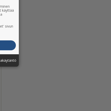
ääminen
t käyttää
ia
et' sivun
jakäytäntö