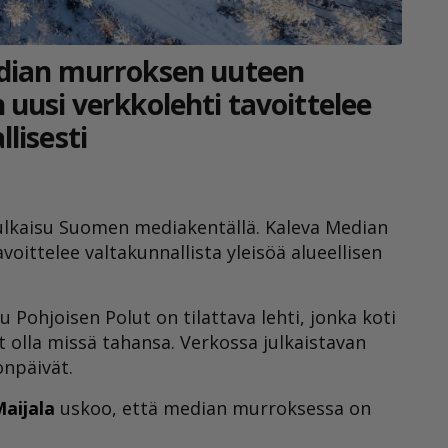
edian murroksen uuteen
uusi verkkolehti tavoittelee
lisesti
julkaisu Suomen mediakentällä. Kaleva Median
avoittelee valtakunnallista yleisöä alueellisen
Pohjoisen Polut on tilattava lehti, jonka koti
t olla missä tahansa. Verkossa julkaistavan
onpäivät.
aijala
uskoo, että median murroksessa on