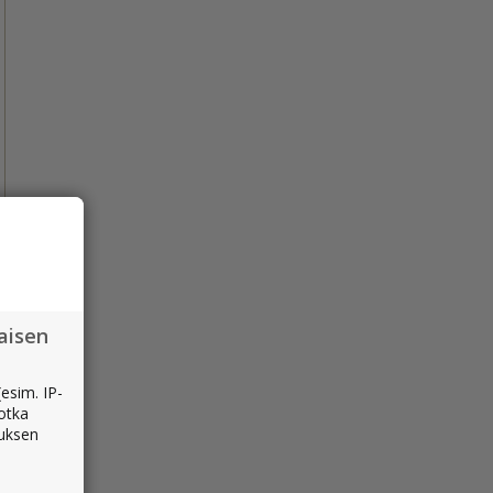
aisen
esim. IP-
jotka
muksen