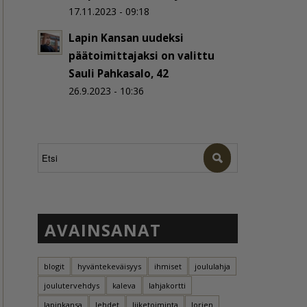
17.11.2023 - 09:18
Lapin Kansan uudeksi
päätoimittajaksi on valittu
Sauli Pahkasalo, 42
26.9.2023 - 10:36
AVAINSANAT
blogit
hyväntekeväisyys
ihmiset
joululahja
joulutervehdys
kaleva
lahjakortti
lapinkansa
lehdet
liiketoiminta
lorien