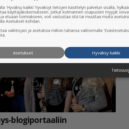
lla 'Hyväksy kaikki' hyväksyt tietojen käsittelyn palvelun sisällä, hylk
uttaa käyttäjäkokemukseen. Jotkut kolmannen osapuolen myyjät voiva
ua etuaan toimiakseen, voit vastustaa sitä tai muuttaa muita asetuks
lla Asetukset-kohdan.
taa valintojasi ja asetuksia milloin tahansa valitsemalla 'Evästesetuks
ta.
Asetukset
Hyväksy kaikki
Tietosuo
-blo­gi­por­taa­liin