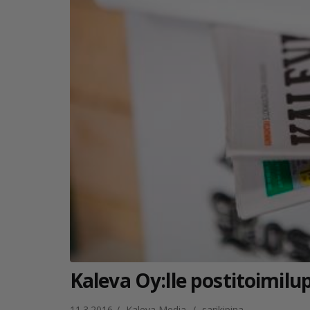
Kaleva Oy:lle postitoimilu
11.3.2016
/
Kaleva Media
/
sarikipina