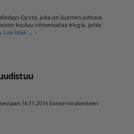
diedays Oy:stä, joka on Suomen johtava
isöön kuuluu viitisensataa blogia, jotka
a.
Lue lisää
→
uudistuu
sessaan 16.11.2015 konsernirakenteen