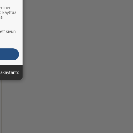
ääminen
t käyttää
ia
et' sivun
jakäytäntö