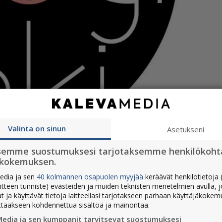
ia Oy:n
Valinta on sinun
Asetukseni
semme suostumuksesi tarjotaksemme henkilökoht
ökokemuksen.
äsee tulevaisuudessa Kalevan verkkosivujen
tön Blogirinki Media Oy:stä. Helsinkiläinen
edia ja sen
40 kolmannen osapuolen myyjää
keräävät henkilötietoja (
aitteen tunniste) evästeiden ja muiden teknisten menetelmien avulla, 
yhteisö ja sisältömarkkinointia toteuttava
at ja käyttävät tietoja laitteellasi tarjotakseen parhaan käyttäjäkoke
ttääkseen kohdennettua sisältöä ja mainontaa.
Media ja sen kumppanit tarvitsevat suostumuksesi