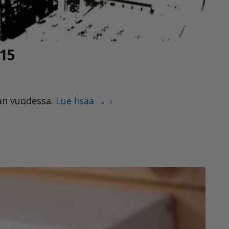
015
an vuodessa.
Lue lisää
→