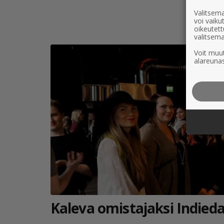
Valitsema
voi vaik
oikeutett
valitsema
Voit muut
alareunas
Kaleva omistajaksi Indiedays