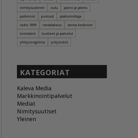
nimitysuutinen
oulu
paino ja jakelu
palkinnot
podcast
päätoimittaja
radio 1899
rantalakeus
sanna keskinen
toimitalot
tuotteet ja palvelut
yhteysongelma
yritysostot
KATEGORIAT
Kaleva Media
Markkinointipalvelut
Mediat
Nimitysuutiset
Yleinen