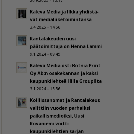
26.9.2025 - 10:17
Kaleva Media ja Ilkka yh­dis­tä­
vät me­dia­lii­ke­toi­min­tan­sa
3.4.2025 - 14:56
Rantalakeuden uusi
päätoimittaja on Henna Lammi
9.1.2024 - 09:45
Kaleva Media osti Botnia Print
Oy Ab:n osakekannan ja kaksi
kaupunkilehteä Hilla Groupilta
3.1.2024 - 15:56
Koillissanomat ja Rantalakeus
valittiin vuoden parhaiksi
paikallismedioiksi, Uusi
Rovaniemi voitti
kaupunkilehtien sarjan