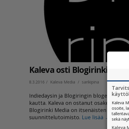
Kaleva osti Blogirinki Med
8.3.2016
/
Kaleva Media
/
sarikipina
Tarvit
käytt
Indiedaysin ja Blogiringin blogeihin pä
kautta. Kaleva on ostanut osake-enemmis
Kaleva M
osoite, l
Blogirinki Media on itsenäisten blogien 
tallentav
suunnittelutoimisto.
Lue lisää
→
sekä näy
Kaleva 