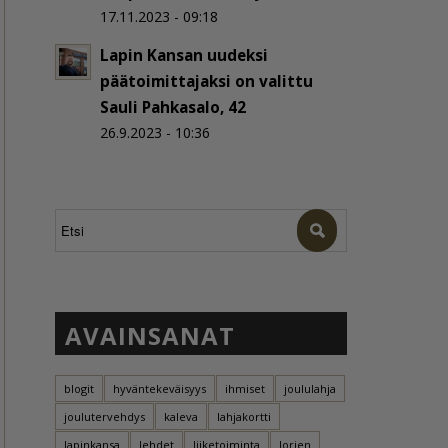
17.11.2023 - 09:18
Lapin Kansan uudeksi
päätoimittajaksi on valittu
Sauli Pahkasalo, 42
26.9.2023 - 10:36
AVAINSANAT
blogit
hyväntekeväisyys
ihmiset
joululahja
joulutervehdys
kaleva
lahjakortti
lapinkansa
lehdet
liiketoiminta
lorien