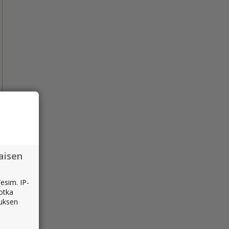
aisen
esim. IP-
jotka
muksen