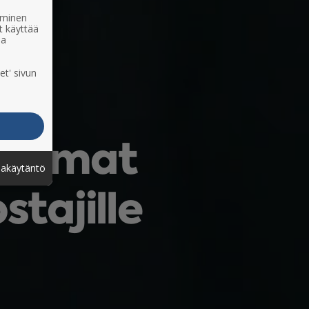
ääminen
t käyttää
ia
et' sivun
avimmat
jakäytäntö
tajille