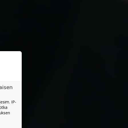
aisen
esim. IP-
jotka
muksen