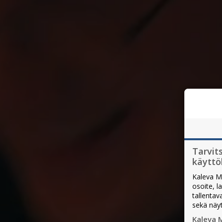
Tarvit
käytt
Kaleva M
osoite, l
tallentav
sekä näy
Kaleva 