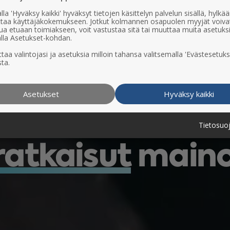
lla 'Hyväksy kaikki' hyväksyt tietojen käsittelyn palvelun sisällä, hylk
uttaa käyttäjäkokemukseen. Jotkut kolmannen osapuolen myyjät voiva
ua etuaan toimiakseen, voit vastustaa sitä tai muuttaa muita asetuks
lla Asetukset-kohdan.
taa valintojasi ja asetuksia milloin tahansa valitsemalla 'Evästesetuks
ta.
Asetukset
Hyväksy kaikki
lisesti tavoitt
Tietosuo
atkaisut
mainos