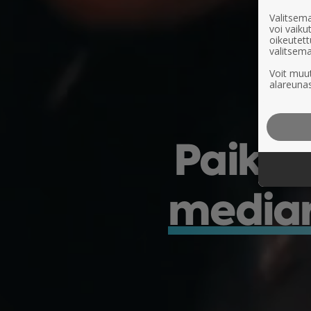
Valitsema
voi vaik
oikeutett
valitsema
Voit muut
alareunas
Paikal
mediar