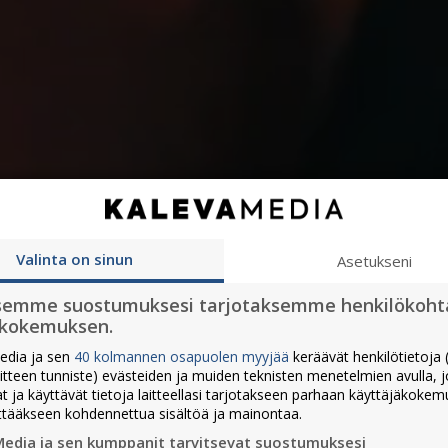
Valinta on sinun
Asetukseni
semme suostumuksesi tarjotaksemme henkilökoht
ökokemuksen.
edia ja sen
40 kolmannen osapuolen myyjää
keräävät henkilötietoja (
aitteen tunniste) evästeiden ja muiden teknisten menetelmien avulla, 
at ja käyttävät tietoja laitteellasi tarjotakseen parhaan käyttäjäkoke
ttääkseen kohdennettua sisältöä ja mainontaa.
Media ja sen kumppanit tarvitsevat suostumuksesi