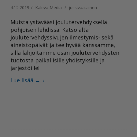
4.12.2019
/
Kaleva Media
/
jussivaatainen
Muista ystävääsi joulutervehdyksellä
pohjoisen lehdissä. Katso alta
joulutervehdyssivujen ilmestymis- sekä
aineistopäivät ja tee hyvää kanssamme,
sillä lahjoitamme osan joulutervehdysten
tuotosta paikallisille yhdistyksille ja
järjestöille!
Lue lisää
→