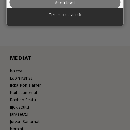
Asetukset
Mediat
Nimitysuutiset
Tietosuojakäytäntö
Yleinen
MEDIAT
Kaleva
Lapin Kansa
Ilkka-Pohjalainen
Koillissanomat
Raahen Seutu
Iijokiseutu
Järviseutu
Jurvan Sanomat
Komiat