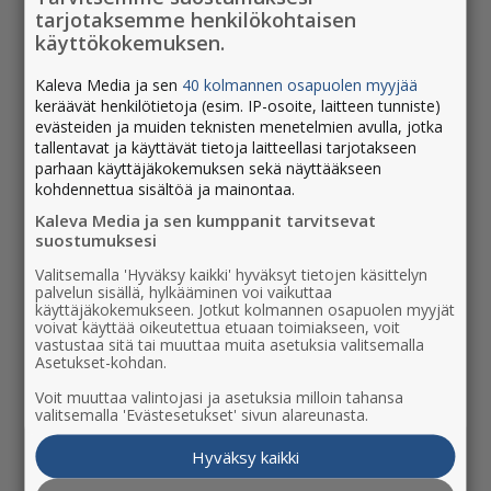
tarjotaksemme henkilökohtaisen
käyttökokemuksen.
AVAINSANAT
Kaleva Media ja sen
40 kolmannen osapuolen myyjää
keräävät henkilötietoja (esim. IP-osoite, laitteen tunniste)
evästeiden ja muiden teknisten menetelmien avulla, jotka
blogit
hyväntekeväisyys
ihmiset
joululahja
tallentavat ja käyttävät tietoja laitteellasi tarjotakseen
joulutervehdys
kaleva
lahjakortti
lapinkansa
lehdet
parhaan käyttäjäkokemuksen sekä näyttääkseen
liiketoiminta
lorien
nimitysuutinen
oulu
paino ja jakelu
kohdennettua sisältöä ja mainontaa.
palkinnot
podcast
päätoimittaja
radio 1899
rantalakeus
Kaleva Media ja sen kumppanit tarvitsevat
suostumuksesi
sanna keskinen
toimitalot
tuotteet ja palvelut
Valitsemalla 'Hyväksy kaikki' hyväksyt tietojen käsittelyn
yhteysongelma
yritysostot
palvelun sisällä, hylkääminen voi vaikuttaa
käyttäjäkokemukseen. Jotkut kolmannen osapuolen myyjät
voivat käyttää oikeutettua etuaan toimiakseen, voit
vastustaa sitä tai muuttaa muita asetuksia valitsemalla
Asetukset-kohdan.
KATEGORIAT
Voit muuttaa valintojasi ja asetuksia milloin tahansa
valitsemalla 'Evästesetukset' sivun alareunasta.
Kaleva Media
Hyväksy kaikki
Markkinointipalvelut