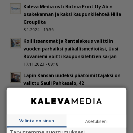
Kaleva Media osti Botnia Print Oy Ab:n
osakekannan ja kaksi kaupunkilehteä Hilla
Groupilta
3.1.2024 - 15:56
Koillissanomat ja Rantalakeus valittiin
vuoden parhaiksi paikallismedioiksi, Uusi
Rovaniemi voitti kaupunkilehtien sarjan
17.11.2023 - 09:18
Lapin Kansan uudeksi päätoimittajaksi on
valittu Sauli Pahkasalo, 42
26.9.2023 - 10:36
Valinta on sinun
Asetukseni
Tarvitsemme suostumuksesi