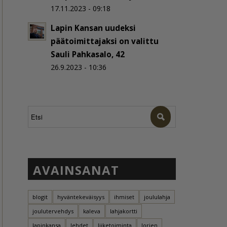
17.11.2023 - 09:18
Lapin Kansan uudeksi
päätoimittajaksi on valittu
Sauli Pahkasalo, 42
26.9.2023 - 10:36
AVAINSANAT
blogit
hyväntekeväisyys
ihmiset
joululahja
joulutervehdys
kaleva
lahjakortti
lapinkansa
lehdet
liiketoiminta
lorien