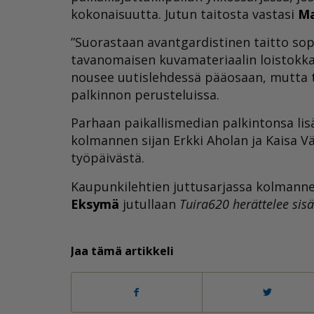
kokonaisuutta. Jutun taitosta vastasi
Ma
”Suorastaan avantgardistinen taitto sopi
tavanomaisen kuvamateriaalin loistokkaak
nousee uutislehdessä pääosaan, mutta tä
palkinnon perusteluissa.
Parhaan paikallismedian palkintonsa lis
kolmannen sijan Erkki Aholan ja Kaisa Vä
työpäivästä.
Kaupunkilehtien juttusarjassa kolmanne
Eksymä
jutullaan
Tuira620 herättelee sisä
Jaa tämä artikkeli