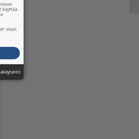
ääminen
t käyttää
ia
et' sivun
jakäytäntö