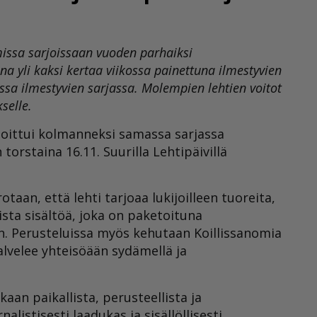
missa sarjoissaan vuoden parhaiksi
na yli kaksi kertaa viikossa painettuna ilmestyvien
ossa ilmestyvien sarjassa. Molempien lehtien voitot
selle.
sijoittui kolmanneksi samassa sarjassa
torstaina 16.11. Suurilla Lehtipäivillä
taan, että lehti tarjoaa lukijoilleen tuoreita,
lista sisältöä, joka on paketoituna
n. Perusteluissa myös kehutaan Koillissanomia
palvelee yhteisöään sydämellä ja
an paikallista, perusteellista ja
listisesti laadukas ja sisällöllisesti