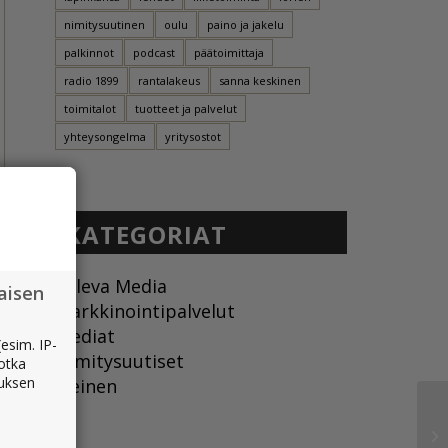
nimitysuutinen
oulu
paino ja jakelu
palkinnot
podcast
päätoimittaja
radio 1899
rantalakeus
sanna keskinen
toimitalot
tuotteet ja palvelut
yhteysongelma
yritysostot
KATEGORIAT
Kaleva Media
aisen
Markkinointipalvelut
Mediat
esim. IP-
Nimitysuutiset
jotka
muksen
Yleinen