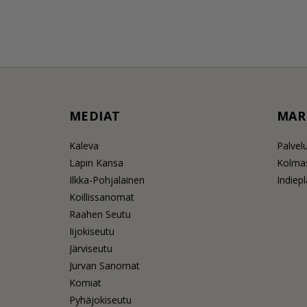
MEDIAT
MAR
Kaleva
Palvel
Lapin Kansa
Kolmas
Ilkka-Pohjalainen
Indiep
Koillissanomat
Raahen Seutu
Iijokiseutu
Järviseutu
Jurvan Sanomat
Komiat
Pyhäjokiseutu