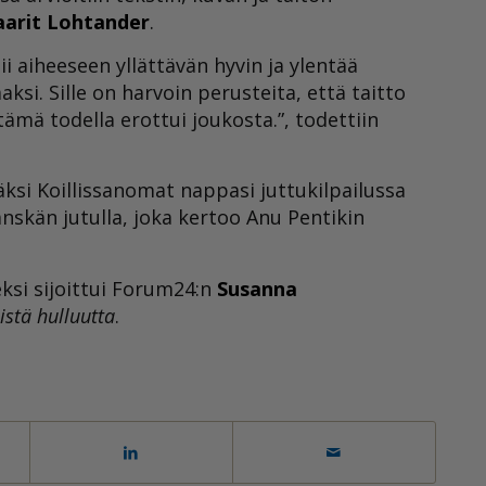
arit Lohtander
.
i aiheeseen yllättävän hyvin ja ylentää
si. Sille on harvoin perusteita, että taitto
mä todella erottui joukosta.”, todettiin
äksi Koillissanomat nappasi juttukilpailussa
nskän jutulla, joka kertoo Anu Pentikin
ksi sijoittui Forum24:n
Susanna
istä hulluutta
.