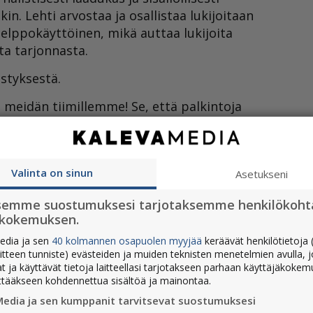
in. Lehti arvostaa ja osallistaa lukijoitaan
helppokäyttöinen, mikä auttaa lukijoita
a tarjonnasta.
styksestä.
meidän tiimillemme! Se, että palkintoja
ä, että meillä osataan hommamme,
itsee.
auli Pahkasalo
on mielissään lehden
Valinta on sinun
Asetukseni
ikallismedioiden kärkipäähän. Hän antaa
utuneelle henkilökunnalle.
semme suostumuksesi tarjotaksemme henkilökoht
ökokemuksen.
n ei ole itseisarvo, mutta saamme sen avulla
edia ja sen
40 kolmannen osapuolen myyjää
keräävät henkilötietoja (
a tuomaristolta. Ja toki kilpailumenestys
aitteen tunniste) evästeiden ja muiden teknisten menetelmien avulla, 
töä, joka palvelee lukijoitamme parhaalla
at ja käyttävät tietoja laitteellasi tarjotakseen parhaan käyttäjäkoke
ttääkseen kohdennettua sisältöä ja mainontaa.
on mahtava lopettaa paikallislehtiura näin.
Media ja sen kumppanit tarvitsevat suostumuksesi