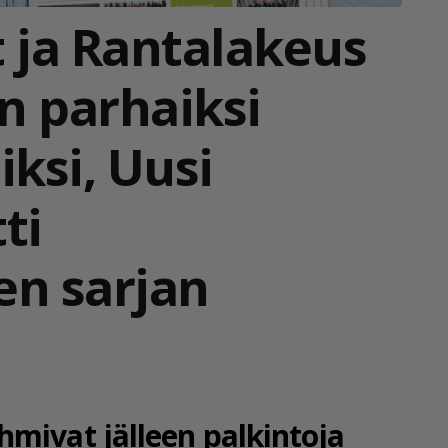
 ja Rantalakeus
en parhaiksi
iksi, Uusi
ti
en sarjan
mivat jälleen palkintoja