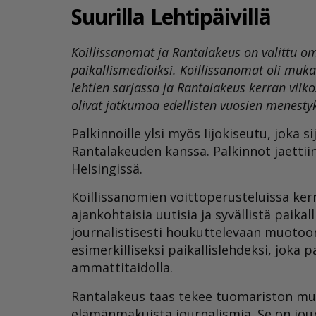
Suurilla Lehtipäivillä
Koillissanomat ja Rantalakeus on valittu o
paikallismedioiksi. Koillissanomat oli muka
lehtien sarjassa ja Rantalakeus kerran viik
olivat jatkumoa edellisten vuosien menestyk
Palkinnoille ylsi myös Iijokiseutu, joka 
Rantalakeuden kanssa. Palkinnot jaettiin 
Helsingissä.
Koillissanomien voittoperusteluissa kerro
ajankohtaisia uutisia ja syvällistä paikal
journalistisesti houkuttelevaan muotoo
esimerkilliseksi paikallislehdeksi, joka 
ammattitaidolla.
Rantalakeus taas tekee tuomariston muka
elämänmakuista journalismia. Se on journa