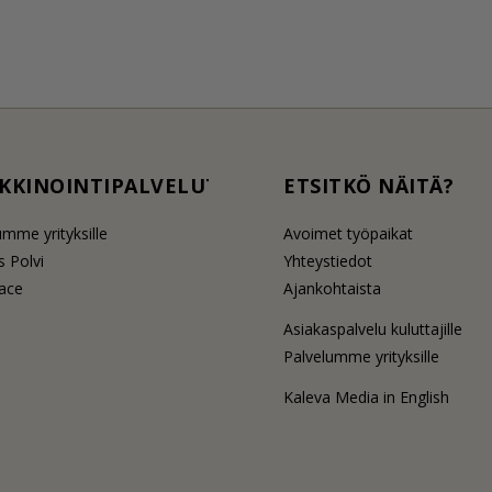
KKINOINTIPALVELUT
ETSITKÖ NÄITÄ?
umme yrityksille
Avoimet työpaikat
 Polvi
Yhteystiedot
lace
Ajankohtaista
Asiakaspalvelu kuluttajille
Palvelumme yrityksille
Kaleva Media in English