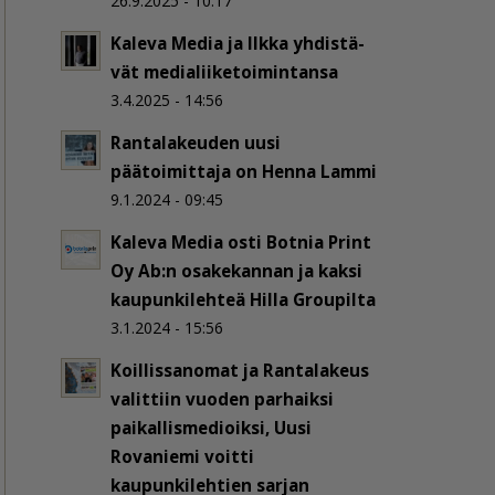
26.9.2025 - 10:17
Kaleva Media ja Ilkka yh­dis­tä­
vät me­dia­lii­ke­toi­min­tan­sa
3.4.2025 - 14:56
Rantalakeuden uusi
päätoimittaja on Henna Lammi
9.1.2024 - 09:45
Kaleva Media osti Botnia Print
Oy Ab:n osakekannan ja kaksi
kaupunkilehteä Hilla Groupilta
3.1.2024 - 15:56
Koillissanomat ja Rantalakeus
valittiin vuoden parhaiksi
paikallismedioiksi, Uusi
Rovaniemi voitti
kaupunkilehtien sarjan