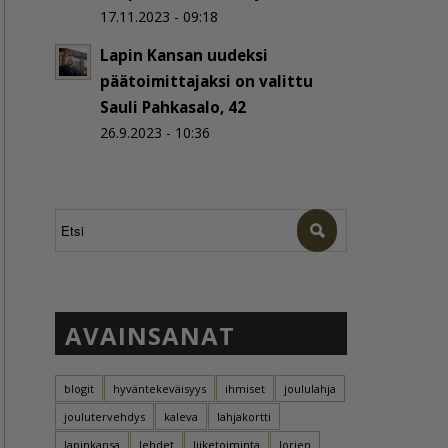
17.11.2023 - 09:18
Lapin Kansan uudeksi
päätoimittajaksi on valittu
Sauli Pahkasalo, 42
26.9.2023 - 10:36
AVAINSANAT
blogit
hyväntekeväisyys
ihmiset
joululahja
joulutervehdys
kaleva
lahjakortti
lapinkansa
lehdet
liiketoiminta
lorien