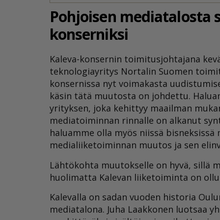
Pohjoisen mediatalosta s
konserniksi
Kaleva-konsernin toimitusjohtajana kevä
teknologiayritys Nortalin Suomen toimi
konsernissa nyt voimakasta uudistumisen
käsin tätä muutosta on johdettu. Halua
yrityksen, joka kehittyy maailman muk
mediatoiminnan rinnalle on alkanut synt
haluamme olla myös niissä bisneksiss
medialiiketoiminnan muutos ja sen elin
Lähtökohta muutokselle on hyvä, sillä 
huolimatta Kalevan liiketoiminta on oll
Kalevalla on sadan vuoden historia Oul
mediatalona. Juha Laakkonen luotsaa yht