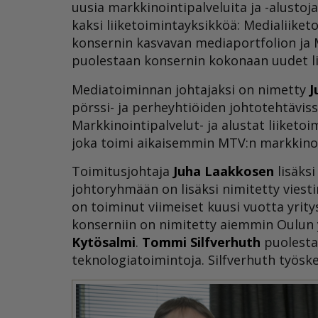
uusia markkinointipalveluita ja -alusto
kaksi liiketoimintayksikköä: Medialiiket
konsernin kasvavan mediaportfolion ja Ma
puolestaan konsernin kokonaan uudet li
Mediatoiminnan johtajaksi on nimetty
J
pörssi- ja perheyhtiöiden johtotehtäviss
Markkinointipalvelut- ja alustat liiketo
joka toimi aikaisemmin MTV:n markkinoi
Toimitusjohtaja
Juha Laakkosen
lisäks
johtoryhmään on lisäksi nimitetty viesti
on toiminut viimeiset kuusi vuotta yrity
konserniin on nimitetty aiemmin Oulun 
Kytösalmi
.
Tommi Silfverhuth
puolestaa
teknologiatoimintoja. Silfverhuth työske