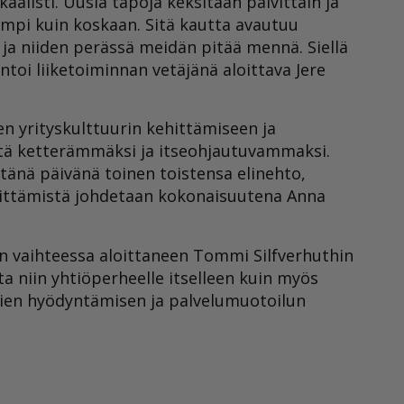
aalisti. Uusia tapoja keksitään päivittäin ja
empi kuin koskaan. Sitä kautta avautuu
e ja niiden perässä meidän pitää mennä. Siellä
toi liiketoiminnan vetäjänä aloittava Jere
en yrityskulttuurin kehittämiseen ja
tä ketterämmäksi ja itseohjautuvammaksi.
 tänä päivänä toinen toistensa elinehto,
ehittämistä johdetaan kokonaisuutena Anna
en vaihteessa aloittaneen Tommi Silfverhuthin
ta niin yhtiöperheelle itselleen kuin myös
emien hyödyntämisen ja palvelumuotoilun