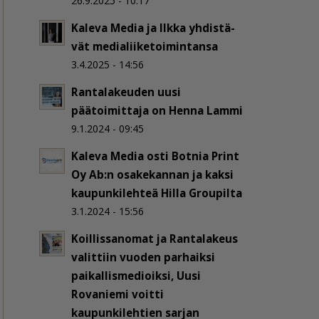
26.9.2025 - 10:17
Kaleva Media ja Ilkka yh­dis­tä­
vät me­dia­lii­ke­toi­min­tan­sa
3.4.2025 - 14:56
Rantalakeuden uusi
päätoimittaja on Henna Lammi
9.1.2024 - 09:45
Kaleva Media osti Botnia Print
Oy Ab:n osakekannan ja kaksi
kaupunkilehteä Hilla Groupilta
3.1.2024 - 15:56
Koillissanomat ja Rantalakeus
valittiin vuoden parhaiksi
paikallismedioiksi, Uusi
Rovaniemi voitti
kaupunkilehtien sarjan