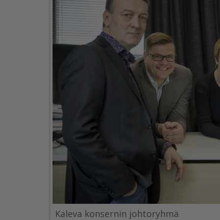
Kaleva konsernin johtoryhmä