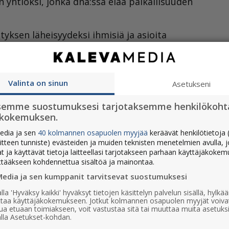
n yhtiöksi, jonka dna:ssa elää paikallisuuden
ksen läheisyydeksi ihmisiä ja asioita
esti rajautuva paikallisuus. Se on tietoa
a palveluita, jotka kiinnittävät ihmiset heitä
leva-yhtiöperheen tarkoituksena on lisätä
Valinta on sinun
Asetukseni
llistä yhteenkuuluvuutta.”
semme suostumuksesi tarjotaksemme henkilökoht
ökokemuksen.
 lähellä tuotettujen
edia ja sen
40 kolmannen osapuolen myyjää
keräävät henkilötietoja (
aitteen tunniste) evästeiden ja muiden teknisten menetelmien avulla, 
at ja käyttävät tietoja laitteellasi tarjotakseen parhaan käyttäjäkoke
ttääkseen kohdennettua sisältöä ja mainontaa.
Pohjois-Suomessa vaikuttavat maakunta-,
Media ja sen kumppanit tarvitsevat suostumuksesi
aaliset palvelut sekä paino- ja
lla 'Hyväksy kaikki' hyväksyt tietojen käsittelyn palvelun sisällä, hylk
uttaa käyttäjäkokemukseen. Jotkut kolmannen osapuolen myyjät voiva
ua etuaan toimiakseen, voit vastustaa sitä tai muuttaa muita asetuks
uskoo lähellä tuotettujen uutissisältöjen
lla Asetukset-kohdan.
n arjessa tapahtuvat konkreettiset asiat