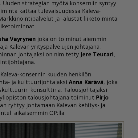
ja. Uuden strategian myötä konserniin syntyy
oiminta kattaa tulevaisuudessa Kaleva-
rkkinointipalvelut ja -alustat liiketoiminta
iketoiminnat.
uha Väyrynen
joka on toiminut aiemmin
äja Kalevan yrityspalvelujen johtajana.
iminnan johtajaksi on nimitetty
Jere Teutari
,
ntijohtajana.
i Kaleva-konsernin kuuden henkilön
ntä- ja kulttuurijohtajaksi
Anna Kärävä
, joka
skulttuurin konsulttina. Talousjohtajaksi
yliopiston talousjohtajana toiminut
Pirjo
n ryhtyy johtamaan Kalevan kehitys- ja
nteli aikaisemmin OP:lla.