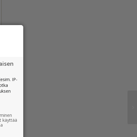
aisen
esim. IP-
jotka
muksen
ääminen
t käyttää
ia