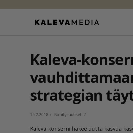
Kaleva-konser
vauhdittamaa
strategian tä
15.2.2018
/
Nimitysuutiset
/
Kaleva-konserni hakee uutta kasvua ka