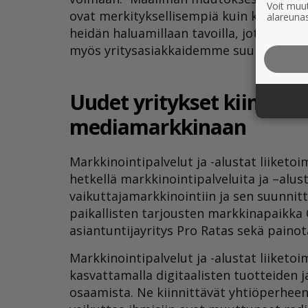
Voit muut
ovat merkityksellisempiä kuin koskaan. 
alareunas
heidän haluamillaan tavoilla, jotta vo
myös yritysasiakkaidemme suuntaan.”
Uudet yritykset kiinnit
mediamarkkinaan
Markkinointipalvelut ja -alustat liiket
hetkellä markkinointipalveluita ja –alus
vaikuttajamarkkinointiin ja sen suunnit
paikallisten tarjousten markkinapaikka O
asiantuntijayritys Pro Ratas sekä paino
Markkinointipalvelut ja -alustat liiket
kasvattamalla digitaalisten tuotteiden j
osaamista. Ne kiinnittävät yhtiöperhe