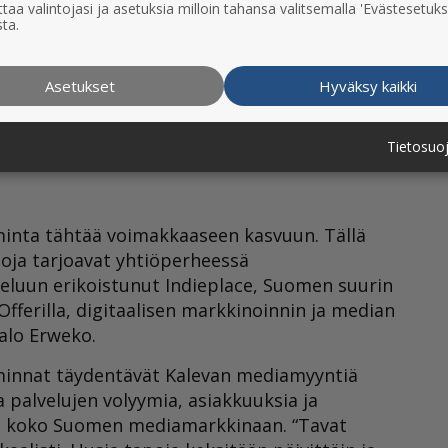
taa valintojasi ja asetuksia milloin tahansa valitsemalla 'Evästesetuks
Meidän tulee olla ihmisten arjessa läsnä
ta.
imme turvata liiketoimintamme jatkuvuuden
Asetukset
Hyväksy kaikki
tävät Kalevan koko Suomen
Tietosuo
oiminta tähtää voimakkaaseen kasvuun. Tällä
toja tarjoavat yhtiöperheessä
teluun erikoistunut Indieplace, Suomen suurin
fferilla, digitaalisen markkinoinnin ja median
talo Erweko.
oiminnat täydentävät Kalevan mediamyyntiä
a palvelujen volyymia, asiakkuuksia ja
en koko Suomen mediamarkkinaan. “Tavat