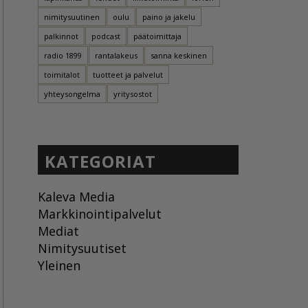
nimitysuutinen
oulu
paino ja jakelu
palkinnot
podcast
päätoimittaja
radio 1899
rantalakeus
sanna keskinen
toimitalot
tuotteet ja palvelut
yhteysongelma
yritysostot
KATEGORIAT
Kaleva Media
Markkinointipalvelut
Mediat
Nimitysuutiset
Yleinen