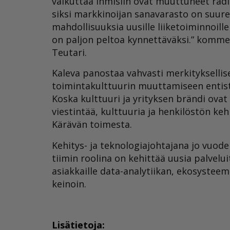
vaikuttaa ihmisiin ovat muuttuneet radik
siksi markkinoijan sanavarasto on suur
mahdollisuuksia uusille liiketoiminnoill
on paljon peltoa kynnettäväksi.” kommen
Teutari.
Kaleva panostaa vahvasti merkityksellis
toimintakulttuurin muuttamiseen entis
Koska kulttuuri ja yrityksen brändi ovat
viestintää, kulttuuria ja henkilöstön k
Kärävän toimesta.
Kehitys- ja teknologiajohtajana jo vuod
tiimin roolina on kehittää uusia palvelui
asiakkaille data-analytiikan, ekosyste
keinoin.
Lisätietoja: