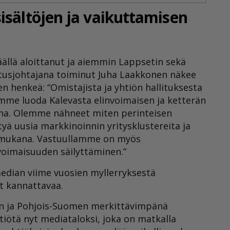
isältöjen ja vaikuttamisen
ällä aloittanut ja aiemmin Lappsetin sekä
tusjohtajana toiminut Juha Laakkonen näkee
 henkeä: “Omistajista ja yhtiön hallituksesta
mme luoda Kalevasta elinvoimaisen ja ketterän
ana. Olemme nähneet miten perinteisen
yä uusia markkinoinnin yritysklustereita ja
ä mukana. Vastuullamme on myös
voimaisuuden säilyttäminen.”
median viime vuosien myllerryksestä
ut kannattavaa.
un ja Pohjois-Suomen merkittävimpänä
iötä nyt mediataloksi, joka on matkalla