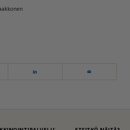
Laakkonen
KKINOINTIPALVELUT
ETSITKÖ NÄITÄ?