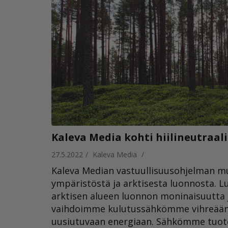
Kaleva Media kohti hiilineutraal
27.5.2022
/
Kaleva Media
/
Kaleva Median vastuullisuusohjelman m
ympäristöstä ja arktisesta luonnosta
arktisen alueen luonnon moninaisuutta j
vaihdoimme kulutussähkömme vihreään, 
uusiutuvaan energiaan. Sähkömme tuote