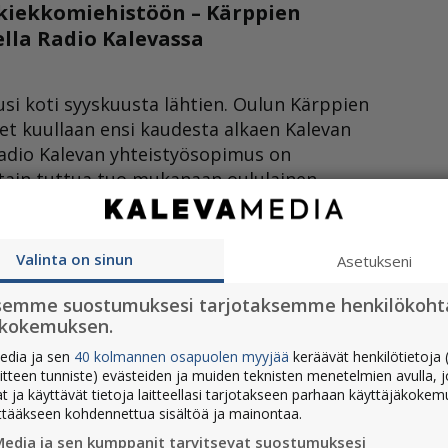
n kiekkomiehistöön – Kärppien
ella Radio Kalevassa
si koti syyskuusta lähtien. Oulun Kärppien
set kuullaan ensi kaudesta alkaen Kalevan
Radio Kalevan yhteistyösopimus on
otain tuttua tuo mukanaan oululainen
tteluselostajana jatkaa tuttu ja rakastettu
an kiekkolähetysten […]
Valinta on sinun
Asetukseni
semme suostumuksesi tarjotaksemme henkilökoht
ökokemuksen.
edia ja sen
40 kolmannen osapuolen myyjää
keräävät henkilötietoja (
aitteen tunniste) evästeiden ja muiden teknisten menetelmien avulla, 
at ja käyttävät tietoja laitteellasi tarjotakseen parhaan käyttäjäkoke
ttääkseen kohdennettua sisältöä ja mainontaa.
Media ja sen kumppanit tarvitsevat suostumuksesi