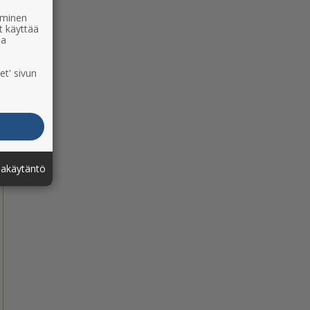
ääminen
t käyttää
ia
et' sivun
jakäytäntö