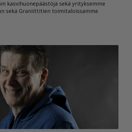
äin kasvihuonepäästöjä sekä yrityksemme
dun sekä Graniittitien toimitaloissamme