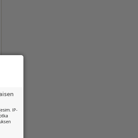
aisen
esim. IP-
jotka
muksen