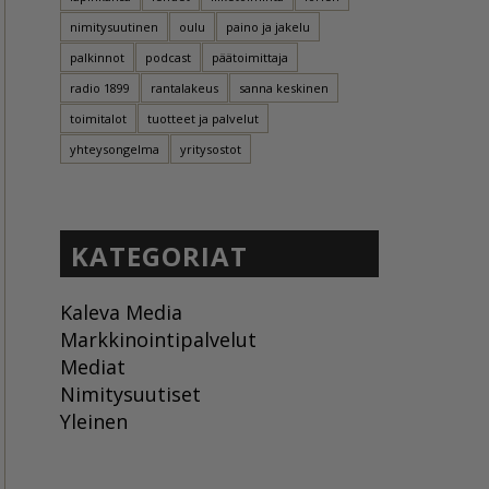
nimitysuutinen
oulu
paino ja jakelu
palkinnot
podcast
päätoimittaja
radio 1899
rantalakeus
sanna keskinen
toimitalot
tuotteet ja palvelut
yhteysongelma
yritysostot
KATEGORIAT
Kaleva Media
Markkinointipalvelut
Mediat
Nimitysuutiset
Yleinen