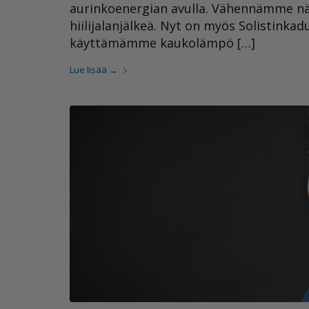
aurinkoenergian avulla. Vähennämme n
hiilijalanjälkeä. Nyt on myös Solistinka
käyttämämme kaukolämpö […]
Lue lisää
→