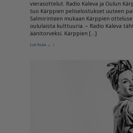
vierasottelut. Radio Kaleva ja Oulun Kä
tuo Kärppien peliselostukset uuteen pai
Salmirinteen mukaan Kärppien ottelusel
oululaista kulttuuria. – Radio Kaleva t
äänitorveksi. Kärppien […]
Lue lisää
→