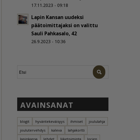
17.11.2023 - 09:18
Lapin Kansan uudeksi
päätoimittajaksi on valittu
Sauli Pahkasalo, 42
26.9.2023 - 10:36
AVAINSANAT
blogit
hyväntekeväisyys
ihmiset
joululahja
joulutervehdys
kaleva
lahjakortti
lapinkansa
lehdet
liiketoiminta
lorien