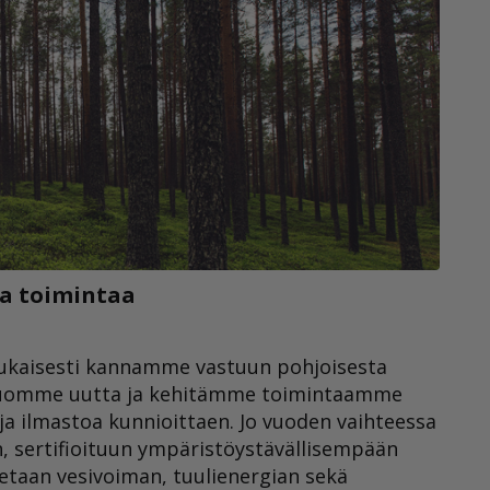
ia toimintaa
ukaisesti kannamme vastuun pohjoisesta
. Luomme uutta ja kehitämme toimintaamme
a ilmastoa kunnioittaen. Jo vuoden vaihteessa
sertifioituun ympäristöystävällisempään
taan vesivoiman, tuulienergian sekä