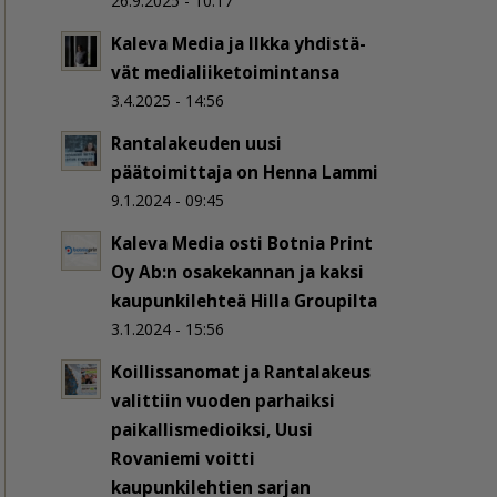
26.9.2025 - 10:17
Kaleva Media ja Ilkka yh­dis­tä­
vät me­dia­lii­ke­toi­min­tan­sa
3.4.2025 - 14:56
Rantalakeuden uusi
päätoimittaja on Henna Lammi
9.1.2024 - 09:45
Kaleva Media osti Botnia Print
Oy Ab:n osakekannan ja kaksi
kaupunkilehteä Hilla Groupilta
3.1.2024 - 15:56
Koillissanomat ja Rantalakeus
valittiin vuoden parhaiksi
paikallismedioiksi, Uusi
Rovaniemi voitti
kaupunkilehtien sarjan