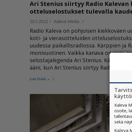
Ari Stenius siirtyy Radio Kaleva
otteluselostukset tulevalla kaud
20.5.2022
/
Kaleva Media
/
Radio Kaleva on pohjoisen kiekkoväen uu
koti- ja vierasotteluiden otteluselostuk
uudessa paikallisradiossa. Kärppien ja 
monivuotinen. Vaikka kanava on uusi, j
selostajalegenda Ari Stenius. Kärppien o
ääni, kun Ari Stenius siirtyy Radio Kalev
Lue lisää
→
Tarvit
käytt
Kaleva M
osoite, l
tallentav
sekä näy
Kaleva 