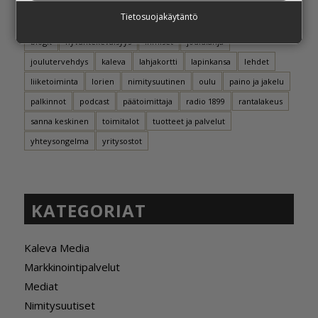
AVAINSANAT
Tietosuojakäytäntö
blogit
hyväntekeväisyys
ihmiset
joululahja
joulutervehdys
kaleva
lahjakortti
lapinkansa
lehdet
liiketoiminta
lorien
nimitysuutinen
oulu
paino ja jakelu
palkinnot
podcast
päätoimittaja
radio 1899
rantalakeus
sanna keskinen
toimitalot
tuotteet ja palvelut
yhteysongelma
yritysostot
KATEGORIAT
Kaleva Media
Markkinointipalvelut
Mediat
Nimitysuutiset