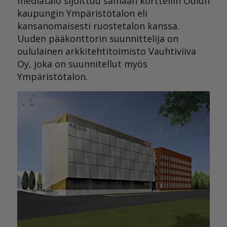
mediatalo sijoittuu samaan kortteliin Oulun
kaupungin Ympäristötalon eli
kansanomaisesti ruostetalon kanssa.
Uuden pääkonttorin suunnittelija on
oululainen arkkitehtitoimisto Vauhtiviiva
Oy, joka on suunnitellut myös
Ympäristötalon.