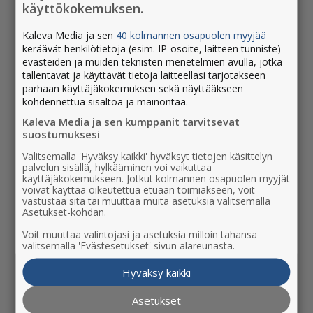
käyttökokemuksen.
Groupilta
3.1.2024 - 15:56
Kaleva Media ja sen
40 kolmannen osapuolen myyjää
keräävät henkilötietoja (esim. IP-osoite, laitteen tunniste)
Koillissanomat ja Rantalakeus valittiin
evästeiden ja muiden teknisten menetelmien avulla, jotka
tallentavat ja käyttävät tietoja laitteellasi tarjotakseen
vuoden parhaiksi paikallismedioiksi, Uusi
parhaan käyttäjäkokemuksen sekä näyttääkseen
Rovaniemi voitti kaupunkilehtien sarjan
kohdennettua sisältöä ja mainontaa.
17.11.2023 - 09:18
Kaleva Media ja sen kumppanit tarvitsevat
suostumuksesi
Lapin Kansan uudeksi päätoimittajaksi on
Valitsemalla 'Hyväksy kaikki' hyväksyt tietojen käsittelyn
valittu Sauli Pahkasalo, 42
palvelun sisällä, hylkääminen voi vaikuttaa
26.9.2023 - 10:36
käyttäjäkokemukseen. Jotkut kolmannen osapuolen myyjät
voivat käyttää oikeutettua etuaan toimiakseen, voit
vastustaa sitä tai muuttaa muita asetuksia valitsemalla
Asetukset-kohdan.
Voit muuttaa valintojasi ja asetuksia milloin tahansa
valitsemalla 'Evästesetukset' sivun alareunasta.
Hyväksy kaikki
Asetukset