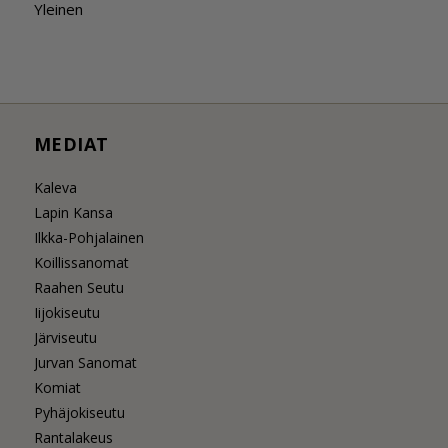
Yleinen
MEDIAT
Kaleva
Lapin Kansa
Ilkka-Pohjalainen
Koillissanomat
Raahen Seutu
Iijokiseutu
Järviseutu
Jurvan Sanomat
Komiat
Pyhäjokiseutu
Rantalakeus