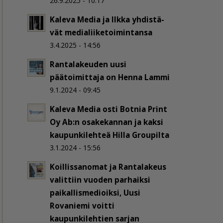
26.9.2025 - 10:17
Kaleva Media ja Ilkka yh­dis­tä­
vät me­dia­lii­ke­toi­min­tan­sa
3.4.2025 - 14:56
Rantalakeuden uusi
päätoimittaja on Henna Lammi
9.1.2024 - 09:45
Kaleva Media osti Botnia Print
Oy Ab:n osakekannan ja kaksi
kaupunkilehteä Hilla Groupilta
3.1.2024 - 15:56
Koillissanomat ja Rantalakeus
valittiin vuoden parhaiksi
paikallismedioiksi, Uusi
Rovaniemi voitti
kaupunkilehtien sarjan