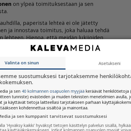
onen
on ylpeä toimituksestaan ja sen
ta.
uhdilla, paperista lehteä ei ole jätetty
inen ja innostava toimitus, joka haluaa tehdä
un lehteen. Hienoa, että meidän lukijoiden
an sisällön, visuaalisuuden ja ulkoasuun
Valinta on sinun
Asetukseni
semme suostumuksesi tarjotaksemme henkilökoht
u järjestetään vuosittain.
ökokemuksen.
joka kävi tänä vuonna läpi 111 digijuttua ja
edia ja sen
40 kolmannen osapuolen myyjää
keräävät henkilötietoja (
ailuun osallistui 37 mediataloa Pohjoismaista
aitteen tunniste) evästeiden ja muiden teknisten menetelmien avulla, 
at ja käyttävät tietoja laitteellasi tarjotakseen parhaan käyttäjäkoke
ttääkseen kohdennettua sisältöä ja mainontaa.
neiden töiden korkea laatu on osoitus siitä,
Media ja sen kumppanit tarvitsevat suostumuksesi
miin panostetaan yhä, vaikka median tilanne
lla 'Hyväksy kaikki' hyväksyt tietojen käsittelyn palvelun sisällä, hylk
uttaa käyttäjäkokemukseen. Jotkut kolmannen osapuolen myyjät voiva