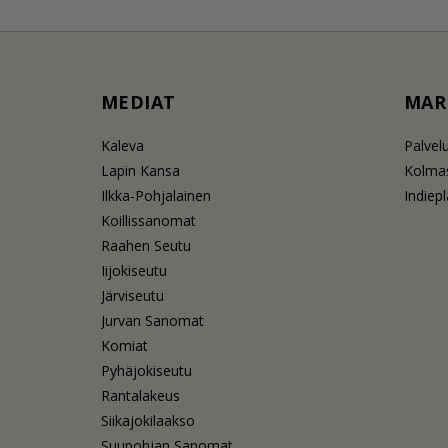
MEDIAT
MAR
Kaleva
Palvel
Lapin Kansa
Kolmas
Ilkka-Pohjalainen
Indiep
Koillissanomat
Raahen Seutu
Iijokiseutu
Järviseutu
Jurvan Sanomat
Komiat
Pyhäjokiseutu
Rantalakeus
Siikajokilaakso
Suupohjan Sanomat