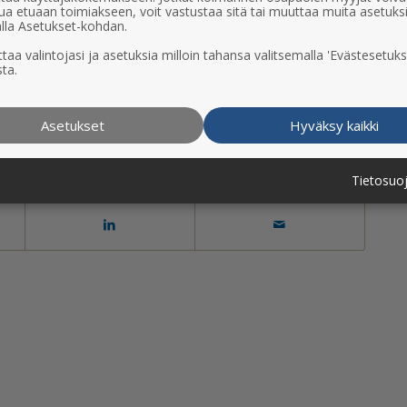
ua etuaan toimiakseen, voit vastustaa sitä tai muuttaa muita asetuks
lla Asetukset-kohdan.
ki palkitut sivut
löytyvät SNDS:n sivuilta.
taa valintojasi ja asetuksia milloin tahansa valitsemalla 'Evästesetuks
ta.
ä kilpailussa myös aiemmin.
Asetukset
Hyväksy kaikki
Tietosuo