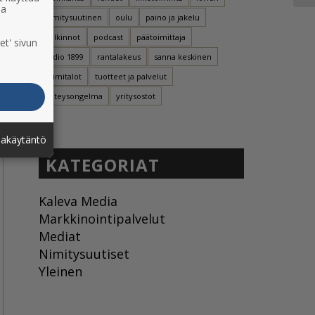
ia
nimitysuutinen
oulu
paino ja jakelu
palkinnot
podcast
päätoimittaja
et' sivun
radio 1899
rantalakeus
sanna keskinen
toimitalot
tuotteet ja palvelut
yhteysongelma
yritysostot
jakäytäntö
KATEGORIAT
Kaleva Media
Markkinointipalvelut
Mediat
Nimitysuutiset
Yleinen