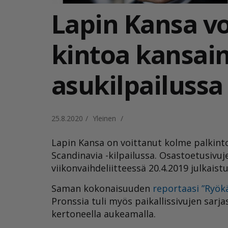
Lapin Kansa vo
kin­toa kan­sain­
asu­kil­pai­lus­sa
25.8.2020
/
Yleinen
/
Lapin Kansa
on voittanut kolme palkint
Scandinavia -kilpailussa. Osastoetusivuj
viikonvaihdeliitteessä 20.4.2019 julkaistu
Saman kokonaisuuden
reportaasi ”Ryök
Pronssia tuli myös paikallissivujen sarj
kertoneella aukeamalla.