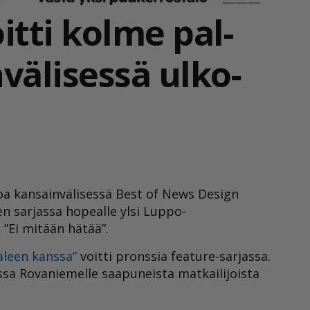
itti kolme pal­
vä­li­ses­sä ul­ko­
oa kansainvälisessä Best of News Design
en sarjassa hopealle ylsi
Luppo
-
 ”Ei mitään hätää”.
äleen kanssa”
voitti pronssia feature-sarjassa.
assa Rovaniemelle saapuneista matkailijoista