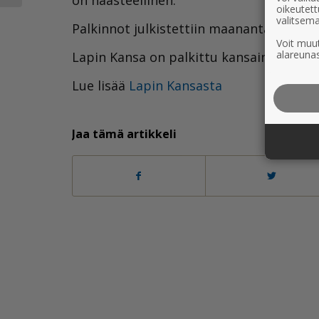
oikeutett
valitsema
Palkinnot julkistettiin maanantaina. Kaik
Voit muut
alareunas
Lapin Kansa on palkittu kansainvälisess
Lue lisää
Lapin Kansasta
Jaa tämä artikkeli