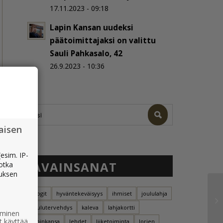
17.11.2023 - 09:18
Lapin Kansan uudeksi
päätoimittajaksi on valittu
Sauli Pahkasalo, 42
26.9.2023 - 10:36
aisen
esim. IP-
AVAINSANAT
jotka
muksen
blogit
hyväntekeväisyys
ihmiset
joululahja
joulutervehdys
kaleva
lahjakortti
ääminen
t käyttää
lapinkansa
lehdet
liiketoiminta
lorien