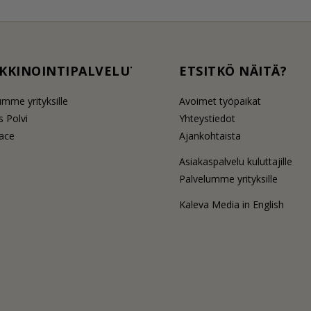
KKINOINTIPALVELUT
ETSITKÖ NÄITÄ?
umme yrityksille
Avoimet työpaikat
 Polvi
Yhteystiedot
lace
Ajankohtaista
Asiakaspalvelu kuluttajille
Palvelumme yrityksille
Kaleva Media in English