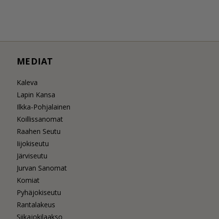
MEDIAT
Kaleva
Lapin Kansa
Ilkka-Pohjalainen
Koillissanomat
Raahen Seutu
Iijokiseutu
Järviseutu
Jurvan Sanomat
Komiat
Pyhäjokiseutu
Rantalakeus
Siikajokilaakso