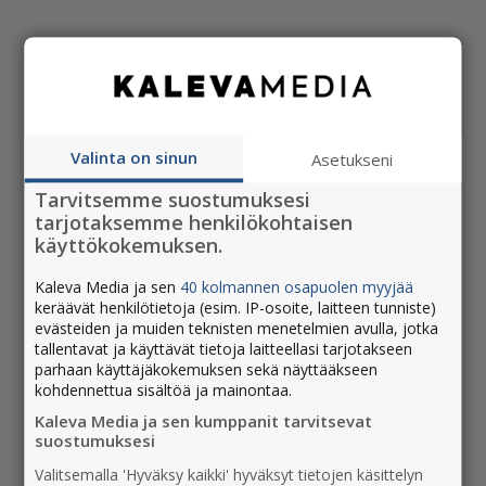
Voit myös olla yhteydessä
asiakaspalveluumme
ilmoitusasioissa,
katso yhteystiedot >
Valinta on sinun
Asetukseni
Jaa tämä artikkeli
Tarvitsemme suostumuksesi
tarjotaksemme henkilökohtaisen
käyttökokemuksen.
Kaleva Media ja sen
40 kolmannen osapuolen myyjää
keräävät henkilötietoja (esim. IP-osoite, laitteen tunniste)
evästeiden ja muiden teknisten menetelmien avulla, jotka
tallentavat ja käyttävät tietoja laitteellasi tarjotakseen
parhaan käyttäjäkokemuksen sekä näyttääkseen
kohdennettua sisältöä ja mainontaa.
Kaleva Media ja sen kumppanit tarvitsevat
suostumuksesi
UUSIMMAT
Valitsemalla 'Hyväksy kaikki' hyväksyt tietojen käsittelyn