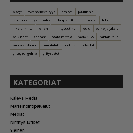
blogit
hyväntekeväisyys
ihmiset
joululahja
joulutervehdys
kaleva
lahjakortti
lapinkansa
lehdet
liiketoiminta
lorien
nimitysuutinen
oulu
paino ja jakelu
palkinnot
podcast
päätoimittaja
radio 1899
rantalakeus
sanna keskinen
toimitalot
tuotteet ja palvelut
yhteysongelma
yritysostot
KATEGORIAT
Kaleva Media
Markkinointipalvelut
Mediat
Nimitysuutiset
Yleinen