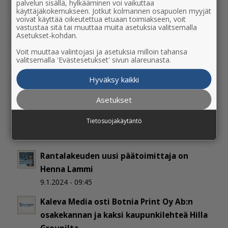
palvelun sisällä, hylkääminen voi vaikuttaa
käyttäjäkokemukseen. Jotkut kolmannen osapuolen myyjät
Vinkkejä kulttuurin pariin Suuren
voivat käyttää oikeutettua etuaan toimiakseen, voit
vastustaa sitä tai muuttaa muita asetuksia valitsemalla
journalistipalkintogaalan vieraille
Asetukset-kohdan.
10.3.2026 - 09:56
Voit muuttaa valintojasi ja asetuksia milloin tahansa
valitsemalla 'Evästesetukset' sivun alareunasta.
Uusi markkinointialan kokonaisuus
Suomeen
Hyväksy kaikki
26.9.2025 - 10:17
Asetukset
Kaleva Media ja Ilkka yh­dis­tä­vät me­dia­lii­
Tietosuojakäytäntö
ke­toi­min­tan­sa
3.4.2025 - 14:56
Rantalakeuden uusi päätoimittaja on
Henna Lammi
9.1.2024 - 09:45
Kaleva Media osti Botnia Print Oy Ab:n
osakekannan ja kaksi kaupunkilehteä Hilla