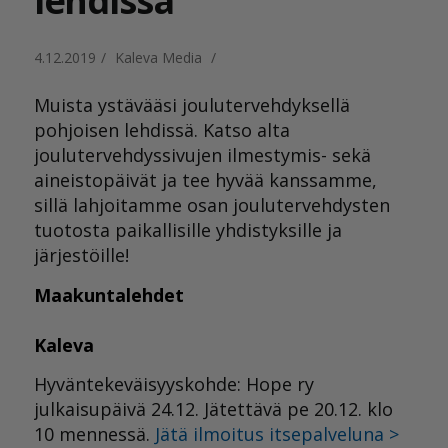
lehdissä
4.12.2019
/
Kaleva Media
/
Muista ystävääsi joulutervehdyksellä
pohjoisen lehdissä. Katso alta
joulutervehdyssivujen ilmestymis- sekä
aineistopäivät ja tee hyvää kanssamme,
sillä lahjoitamme osan joulutervehdysten
tuotosta paikallisille yhdistyksille ja
järjestöille!
Maakuntalehdet
Kaleva
Hyväntekeväisyyskohde: Hope ry
julkaisupäivä 24.12. Jätettävä pe 20.12. klo
10 mennessä.
Jätä ilmoitus itsepalveluna >