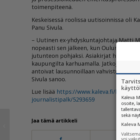
toimenpiteenä.
Keskeisessä roolissa uutisoinnissa oli K
Panu Sivula.
– Uutinen ex-yhdyskuntajohtaja Matti M
nopeasti sen jälkeen, kun Oulun kaupungil
jutunteon pohjaksi. Asiakirjat hankittii
kaupungilta karhuamalla. Jatkojutussani
antoivat lausunnoillaan vahvistuksen sii
Sivula sanoo.
Tarvit
käytt
Lue lisää
https://www.kaleva.fi/kalevan-
Kaleva M
journalistipalk/5293659
osoite, l
tallentav
sekä näy
Tekoäly apuna
Jaa tämä artikkeli
Kaleva 
Koillissanomien
otsikoinnissa
Valitsema
voi vaik