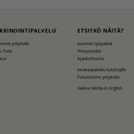
KKINOINTIPALVELUT
ETSITKÖ NÄITÄ?
umme yrityksille
Avoimet työpaikat
 Polvi
Yhteystiedot
lace
Ajankohtaista
Asiakaspalvelu kuluttajille
Palvelumme yrityksille
Kaleva Media in English