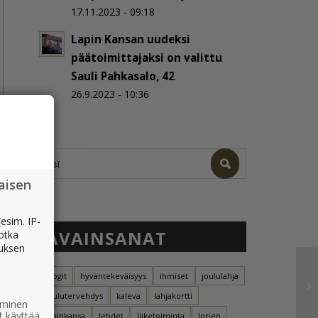
17.11.2023 - 09:18
Lapin Kansan uudeksi
päätoimittajaksi on valittu
Sauli Pahkasalo, 42
26.9.2023 - 10:36
aisen
esim. IP-
AVAINSANAT
jotka
muksen
blogit
hyväntekeväisyys
ihmiset
joululahja
joulutervehdys
kaleva
lahjakortti
ääminen
t käyttää
lapinkansa
lehdet
liiketoiminta
lorien