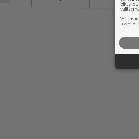
oikeutett
valitsema
Voit muut
alareunas