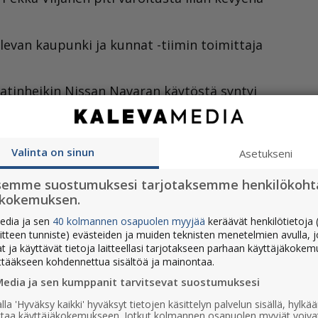
alevan kaupunki ja kunnat -tiimin toimittaja
atinheikin Nissan Navaran käytöstä syntyi
ta oli lopulta saatu riittävästi asiakirjoja
n tietopyynnöllä, ja useampaan kertaan
 rikosoikeuden ja korruption asiantuntijat
Valinta on sinun
Asetukseni
tä, että kyseessä on vakava väärinkäytös,
semme suostumuksesi tarjotaksemme henkilökoht
ökokemuksen.
toimitus-on-ehdolla-suuren-
edia ja sen
40 kolmannen osapuolen myyjää
keräävät henkilötietoja (
aitteen tunniste) evästeiden ja muiden teknisten menetelmien avulla, 
at ja käyttävät tietoja laitteellasi tarjotakseen parhaan käyttäjäkoke
ttääkseen kohdennettua sisältöä ja mainontaa.
Media ja sen kumppanit tarvitsevat suostumuksesi
lla 'Hyväksy kaikki' hyväksyt tietojen käsittelyn palvelun sisällä, hylk
uttaa käyttäjäkokemukseen. Jotkut kolmannen osapuolen myyjät voiva