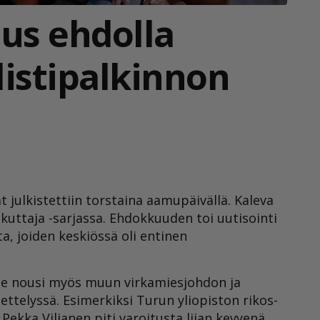
us ehdolla
istipalkinnon
t julkistettiin torstaina aamupäivällä. Kaleva
ikuttaja -sarjassa. Ehdokkuuden toi uutisointi
, joiden keskiössä oli entinen
ille nousi myös muun virkamiesjohdon ja
ttelyssä. Esimerkiksi Turun yliopiston rikos-
ekka Viljanen piti varoitusta liian kevyenä