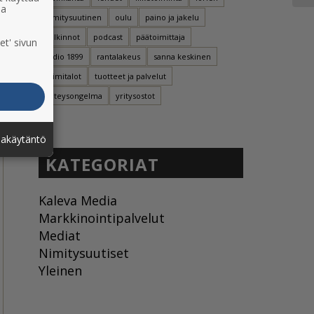
ia
nimitysuutinen
oulu
paino ja jakelu
palkinnot
podcast
päätoimittaja
et' sivun
radio 1899
rantalakeus
sanna keskinen
toimitalot
tuotteet ja palvelut
yhteysongelma
yritysostot
jakäytäntö
KATEGORIAT
Kaleva Media
Markkinointipalvelut
Mediat
Nimitysuutiset
Yleinen