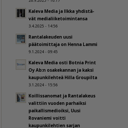
26.9.2025 - 10:17
Kaleva Media ja Ilkka yh­dis­tä­
vät me­dia­lii­ke­toi­min­tan­sa
3.4.2025 - 14:56
Rantalakeuden uusi
päätoimittaja on Henna Lammi
9.1.2024 - 09:45
Kaleva Media osti Botnia Print
Oy Ab:n osakekannan ja kaksi
kaupunkilehteä Hilla Groupilta
3.1.2024 - 15:56
Koillissanomat ja Rantalakeus
valittiin vuoden parhaiksi
paikallismedioiksi, Uusi
Rovaniemi voitti
kaupunkilehtien sarjan