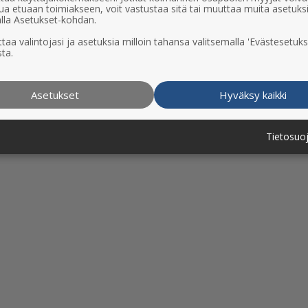
ua etuaan toimiakseen, voit vastustaa sitä tai muuttaa muita asetuks
lla Asetukset-kohdan.
taa valintojasi ja asetuksia milloin tahansa valitsemalla 'Evästesetuks
ta.
Asetukset
Hyväksy kaikki
Tietosuo