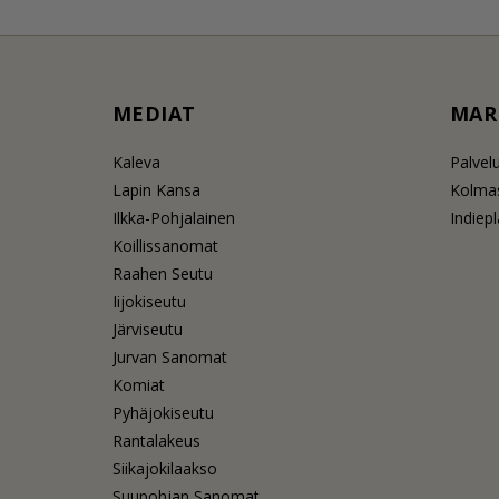
MEDIAT
MAR
Kaleva
Palvel
Lapin Kansa
Kolmas
Ilkka-Pohjalainen
Indiep
Koillissanomat
Raahen Seutu
Iijokiseutu
Järviseutu
Jurvan Sanomat
Komiat
Pyhäjokiseutu
Rantalakeus
Siikajokilaakso
Suupohjan Sanomat