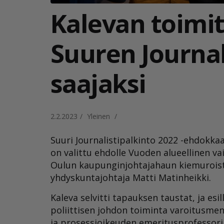
Kalevan toimit
Suuren Journal
saajaksi
2.2.2023
/
Yleinen
/
Suuri Journalistipalkinto 2022 -ehdokkaa
on valittu ehdolle Vuoden alueellinen va
Oulun kaupunginjohtajahaun kiemuroista
yhdyskuntajohtaja Matti Matinheikki.
Kaleva selvitti tapauksen taustat, ja es
poliittisen johdon toiminta varoitusmene
ja prosessioikeuden emeritusprofessori P