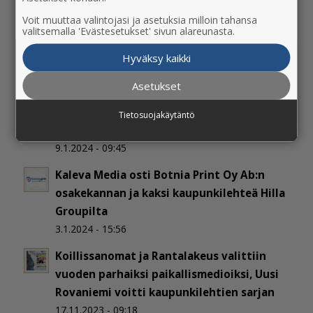
Suomeen
Voit muuttaa valintojasi ja asetuksia milloin tahansa
26.9.2025 - 10:17
valitsemalla 'Evästesetukset' sivun alareunasta.
Kaleva Media ja Ilkka yh­dis­tä­vät me­dia­lii­
Hyväksy kaikki
ke­toi­min­tan­sa
3.4.2025 - 14:56
Asetukset
Rantalakeuden uusi päätoimittaja on
Tietosuojakäytäntö
Henna Lammi
9.1.2024 - 09:45
Kaleva Media osti Botnia Print Oy Ab:n
osakekannan ja kaksi kaupunkilehteä Hilla
Groupilta
3.1.2024 - 15:56
Koillissanomat ja Rantalakeus valittiin
vuoden parhaiksi paikallismedioiksi, Uusi
Rovaniemi voitti kaupunkilehtien sarjan
17.11.2023 - 09:18