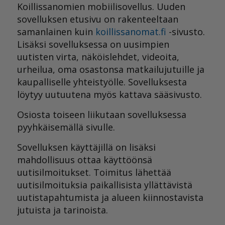
Koillissanomien mobiilisovellus. Uuden
sovelluksen etusivu on rakenteeltaan
samanlainen kuin
koillissanomat.fi
-sivusto.
Lisäksi sovelluksessa on uusimpien
uutisten virta, näköislehdet, videoita,
urheilua, oma osastonsa matkailujutuille ja
kaupalliselle yhteistyölle. Sovelluksesta
löytyy uutuutena myös kattava sääsivusto.
Osiosta toiseen liikutaan sovelluksessa
pyyhkäisemällä sivulle.
Sovelluksen käyttäjillä on lisäksi
mahdollisuus ottaa käyttöönsä
uutisilmoitukset. Toimitus lähettää
uutisilmoituksia paikallisista yllättävistä
uutistapahtumista ja alueen kiinnostavista
jutuista ja tarinoista.