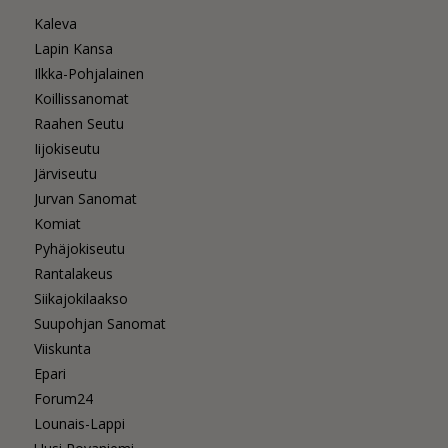
Kaleva
Lapin Kansa
Ilkka-Pohjalainen
Koillissanomat
Raahen Seutu
Iijokiseutu
Järviseutu
Jurvan Sanomat
Komiat
Pyhäjokiseutu
Rantalakeus
Siikajokilaakso
Suupohjan Sanomat
Viiskunta
Epari
Forum24
Lounais-Lappi