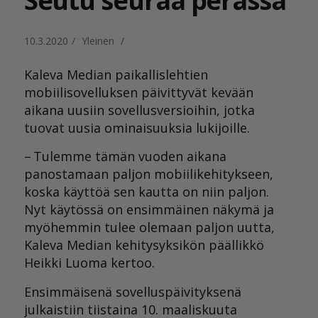
Seutu seuraa perässä
10.3.2020
/
Yleinen
/
Kaleva Median paikallislehtien
mobiilisovelluksen päivittyvät kevään
aikana uusiin sovellusversioihin, jotka
tuovat uusia ominaisuuksia lukijoille.
– Tulemme tämän vuoden aikana
panostamaan paljon mobiilikehitykseen,
koska käyttöä sen kautta on niin paljon.
Nyt käytössä on ensimmäinen näkymä ja
myöhemmin tulee olemaan paljon uutta,
Kaleva Median kehitysyksikön päällikkö
Heikki Luoma kertoo.
Ensimmäisenä sovelluspäivityksenä
julkaistiin tiistaina 10. maaliskuuta