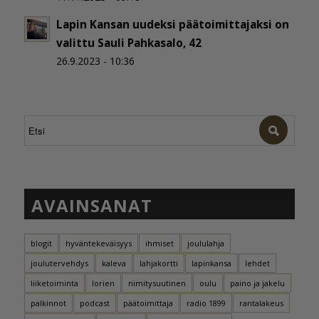
Lapin Kansan uudeksi päätoimittajaksi on
valittu Sauli Pahkasalo, 42
26.9.2023 - 10:36
AVAINSANAT
blogit
hyväntekeväisyys
ihmiset
joululahja
joulutervehdys
kaleva
lahjakortti
lapinkansa
lehdet
liiketoiminta
lorien
nimitysuutinen
oulu
paino ja jakelu
palkinnot
podcast
päätoimittaja
radio 1899
rantalakeus