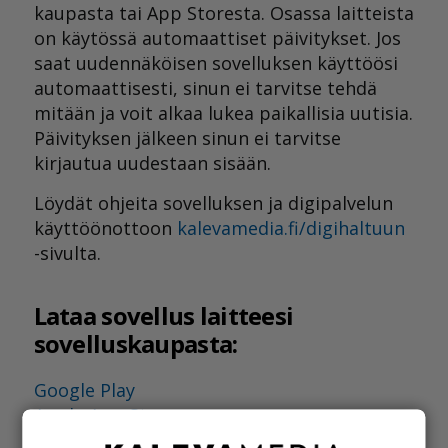
kaupasta tai App Storesta. Osassa laitteista
on käytössä automaattiset päivitykset. Jos
saat uudennäköisen sovelluksen käyttöösi
automaattisesti, sinun ei tarvitse tehdä
mitään ja voit alkaa lukea paikallisia uutisia.
Päivityksen jälkeen sinun ei tarvitse
kirjautua uudestaan sisään.
Löydät ohjeita sovelluksen ja digipalvelun
käyttöönottoon
kalevamedia.fi/digihaltuun
-sivulta.
Lataa sovellus laitteesi
sovelluskaupasta:
Google Play
Apple App Store