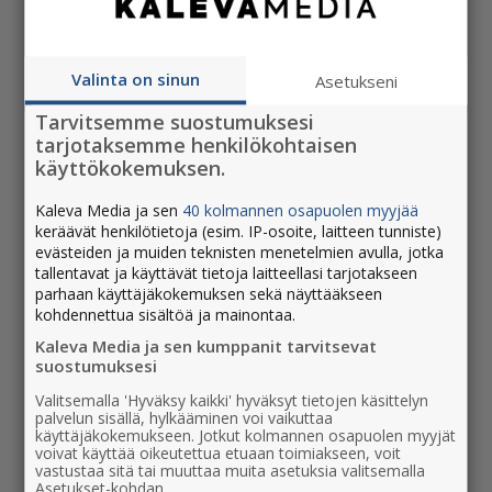
Jaa tämä artikkeli
Valinta on sinun
Asetukseni
Tarvitsemme suostumuksesi
tarjotaksemme henkilökohtaisen
käyttökokemuksen.
Kaleva Media ja sen
40 kolmannen osapuolen myyjää
keräävät henkilötietoja (esim. IP-osoite, laitteen tunniste)
evästeiden ja muiden teknisten menetelmien avulla, jotka
tallentavat ja käyttävät tietoja laitteellasi tarjotakseen
parhaan käyttäjäkokemuksen sekä näyttääkseen
UUSIMMAT
kohdennettua sisältöä ja mainontaa.
Kaleva Media ja sen kumppanit tarvitsevat
suostumuksesi
Vinkkejä kulttuurin pariin Suuren
journalistipalkintogaalan vieraille
Valitsemalla 'Hyväksy kaikki' hyväksyt tietojen käsittelyn
palvelun sisällä, hylkääminen voi vaikuttaa
10.3.2026 - 09:56
käyttäjäkokemukseen. Jotkut kolmannen osapuolen myyjät
voivat käyttää oikeutettua etuaan toimiakseen, voit
Uusi markkinointialan kokonaisuus
vastustaa sitä tai muuttaa muita asetuksia valitsemalla
Asetukset-kohdan.