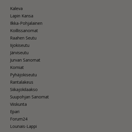
Kaleva
Lapin Kansa
Ilkka-Pohjalainen
Koillissanomat
Raahen Seutu
Iijokiseutu
Järviseutu
Jurvan Sanomat
Komiat
Pyhäjokiseutu
Rantalakeus
Siikajokilaakso
Suupohjan Sanomat
Viiskunta
Epari
Forum24
Lounais-Lappi