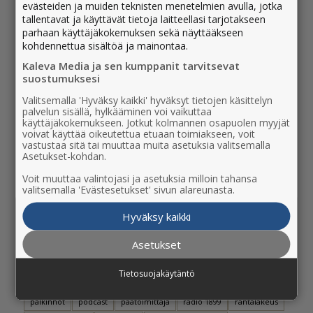
17.11.2023 - 09:18
evästeiden ja muiden teknisten menetelmien avulla, jotka
tallentavat ja käyttävät tietoja laitteellasi tarjotakseen
Lapin Kansan uudeksi päätoimittajaksi on
parhaan käyttäjäkokemuksen sekä näyttääkseen
kohdennettua sisältöä ja mainontaa.
valittu Sauli Pahkasalo, 42
26.9.2023 - 10:36
Kaleva Media ja sen kumppanit tarvitsevat
suostumuksesi
Valitsemalla 'Hyväksy kaikki' hyväksyt tietojen käsittelyn
palvelun sisällä, hylkääminen voi vaikuttaa
käyttäjäkokemukseen. Jotkut kolmannen osapuolen myyjät
voivat käyttää oikeutettua etuaan toimiakseen, voit
vastustaa sitä tai muuttaa muita asetuksia valitsemalla
Asetukset-kohdan.
Voit muuttaa valintojasi ja asetuksia milloin tahansa
valitsemalla 'Evästesetukset' sivun alareunasta.
AVAINSANAT
Hyväksy kaikki
Asetukset
blogit
hyväntekeväisyys
ihmiset
joululahja
joulutervehdys
kaleva
lahjakortti
lapinkansa
lehdet
Tietosuojakäytäntö
liiketoiminta
lorien
nimitysuutinen
oulu
paino ja jakelu
palkinnot
podcast
päätoimittaja
radio 1899
rantalakeus