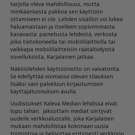
tarjolla oleva mahdollisuus, mutta
minkäänlaista pakkoa sen käyttöön
ottamiseen ei ole. Lehden sisällön voi lukea
haluamastaan ja itselleen sopivimmasta
kanavasta: painetusta lehdestä, verkosta
joko tietokoneella tai mobiililaitteilla tai
vaikkapa mobiililaitteisiin räätälöidyistä
sovelluksista, Karjalainen jatkaa.
Näköislehden käyttöönotto on vaivatonta.
Se edellyttää voimassa olevan tilauksen
lisäksi vain palveluun kirjautumisen
käyttäjätunnuksen avulla.
Uudistukset Kaleva Median lehdissä eivät
lopu tähän. Jaksottain mediat siirtyvät
uudelle verkkoalustalle, joka Karjalaisen
mukaan mahdollistaa kokonaan uusia
toimintoja ja helpottaa erityisesti verkkoon