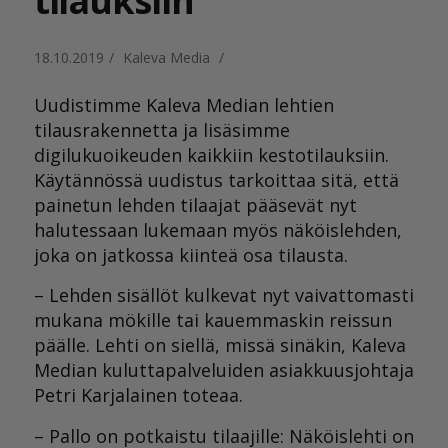
tilauksiin
18.10.2019
/
Kaleva Media
/
Uudistimme Kaleva Median lehtien
tilausrakennetta ja lisäsimme
digilukuoikeuden kaikkiin kestotilauksiin.
Käytännössä uudistus tarkoittaa sitä, että
painetun lehden tilaajat pääsevät nyt
halutessaan lukemaan myös näköislehden,
joka on jatkossa kiinteä osa tilausta.
– Lehden sisällöt kulkevat nyt vaivattomasti
mukana mökille tai kauemmaskin reissun
päälle. Lehti on siellä, missä sinäkin, Kaleva
Median kuluttapalveluiden asiakkuusjohtaja
Petri Karjalainen toteaa.
– Pallo on potkaistu tilaajille: Näköislehti on