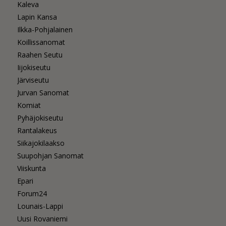
Kaleva
Lapin Kansa
Ilkka-Pohjalainen
Koillissanomat
Raahen Seutu
Iijokiseutu
Järviseutu
Jurvan Sanomat
Komiat
Pyhäjokiseutu
Rantalakeus
Siikajokilaakso
Suupohjan Sanomat
Viiskunta
Epari
Forum24
Lounais-Lappi
Uusi Rovaniemi