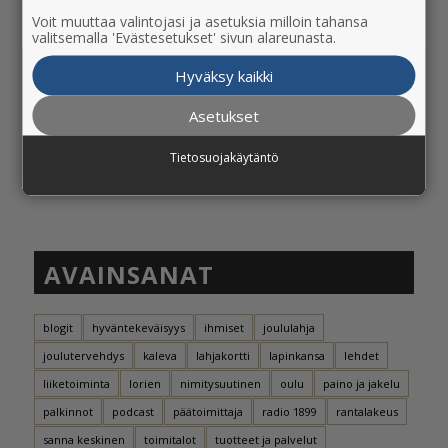
Lapin Kansan uudeksi päätoimittajaksi on
Voit muuttaa valintojasi ja asetuksia milloin tahansa
valitsemalla 'Evästesetukset' sivun alareunasta.
valittu Sauli Pahkasalo, 42
26.9.2023 - 10:36
Hyväksy kaikki
Asetukset
Tietosuojakäytäntö
AVAINSANAT
blogit
hyväntekeväisyys
ihmiset
joululahja
joulutervehdys
kaleva
lahjakortti
lapinkansa
lehdet
liiketoiminta
lorien
nimitysuutinen
oulu
paino ja jakelu
palkinnot
podcast
päätoimittaja
radio 1899
rantalakeus
sanna keskinen
toimitalot
tuotteet ja palvelut