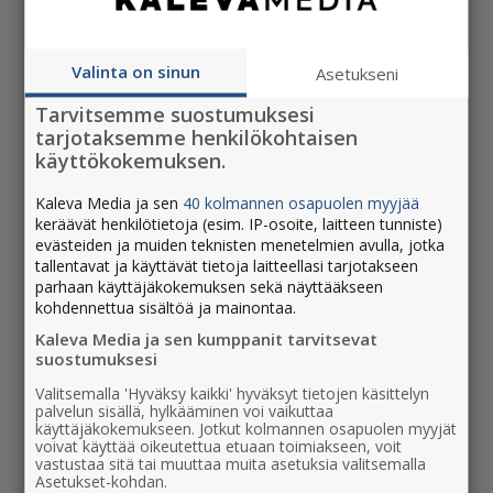
26.9.2025 - 10:17
Kaleva Media ja Ilkka yh­dis­tä­vät me­dia­lii­
Valinta on sinun
Asetukseni
ke­toi­min­tan­sa
Tarvitsemme suostumuksesi
3.4.2025 - 14:56
tarjotaksemme henkilökohtaisen
käyttökokemuksen.
Rantalakeuden uusi päätoimittaja on
Henna Lammi
Kaleva Media ja sen
40 kolmannen osapuolen myyjää
9.1.2024 - 09:45
keräävät henkilötietoja (esim. IP-osoite, laitteen tunniste)
evästeiden ja muiden teknisten menetelmien avulla, jotka
Kaleva Media osti Botnia Print Oy Ab:n
tallentavat ja käyttävät tietoja laitteellasi tarjotakseen
parhaan käyttäjäkokemuksen sekä näyttääkseen
osakekannan ja kaksi kaupunkilehteä Hilla
kohdennettua sisältöä ja mainontaa.
Groupilta
Kaleva Media ja sen kumppanit tarvitsevat
3.1.2024 - 15:56
suostumuksesi
Koillissanomat ja Rantalakeus valittiin
Valitsemalla 'Hyväksy kaikki' hyväksyt tietojen käsittelyn
palvelun sisällä, hylkääminen voi vaikuttaa
vuoden parhaiksi paikallismedioiksi, Uusi
käyttäjäkokemukseen. Jotkut kolmannen osapuolen myyjät
Rovaniemi voitti kaupunkilehtien sarjan
voivat käyttää oikeutettua etuaan toimiakseen, voit
vastustaa sitä tai muuttaa muita asetuksia valitsemalla
17.11.2023 - 09:18
Asetukset-kohdan.