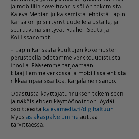
ja mobiiliin soveltuvan sisällön tekemistä.
Kaleva Median julkaisemista lehdistä Lapin
Kansa on jo siirtynyt uudelle alustalle, ja
seuraavana siirtyvät Raahen Seutu ja
Koillissanomat.
– Lapin Kansasta kuultujen kokemusten
perusteella odotamme verkkouudistusta
innolla. Pääsemme tarjoamaan
tilaajillemme verkossa ja mobiilissa entistä
rikkaampaa sisältöä, Karjalainen sanoo.
Opastusta käyttäjätunnuksen tekemiseen
ja näköislehden käyttöönottoon löydät
osoitteesta
kalevamedia.fi/digihaltuun
.
Myös
asiakaspalvelumme
auttaa
tarvittaessa.