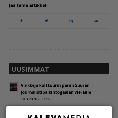
Jaa tämä artikkeli
UUSIMMAT
Vinkkejä kulttuurin pariin Suuren
journalistipalkintogaalan vieraille
10.3.2026 - 09:56
Uusi markkinointialan kokonaisuus
Suomeen