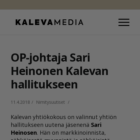
OP-johtaja Sari
Heinonen Kalevan
hallitukseen
11.4.2018
/
Nimitysuutiset
/
Kalevan yhtiökokous on valinnut yhtiön
hallitukseen uutena jäsenenä
Sari
Heinosen
. Hän on markkinoinnista,