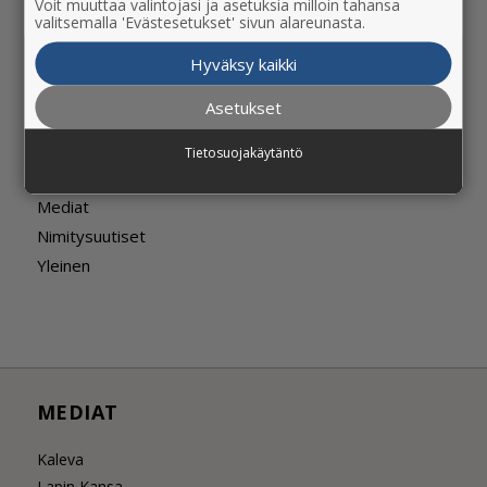
Voit muuttaa valintojasi ja asetuksia milloin tahansa
valitsemalla 'Evästesetukset' sivun alareunasta.
Hyväksy kaikki
KATEGORIAT
Asetukset
Kaleva Media
Tietosuojakäytäntö
Markkinointipalvelut
Mediat
Nimitysuutiset
Yleinen
MEDIAT
Kaleva
Lapin Kansa