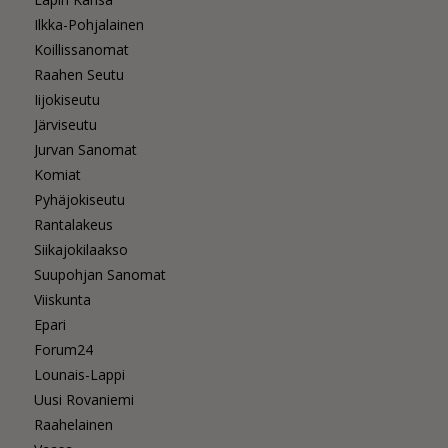
Ilkka-Pohjalainen
Koillissanomat
Raahen Seutu
Iijokiseutu
Järviseutu
Jurvan Sanomat
Komiat
Pyhäjokiseutu
Rantalakeus
Siikajokilaakso
Suupohjan Sanomat
Viiskunta
Epari
Forum24
Lounais-Lappi
Uusi Rovaniemi
Raahelainen