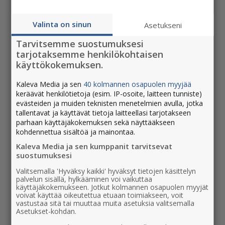
valittu Sauli Pahkasalo, 42
26.9.2023 - 10:36
Valinta on sinun
Asetukseni
Tarvitsemme suostumuksesi
tarjotaksemme henkilökohtaisen
käyttökokemuksen.
Kaleva Media ja sen
40 kolmannen osapuolen myyjää
keräävät henkilötietoja (esim. IP-osoite, laitteen tunniste)
evästeiden ja muiden teknisten menetelmien avulla, jotka
tallentavat ja käyttävät tietoja laitteellasi tarjotakseen
AVAINSANAT
parhaan käyttäjäkokemuksen sekä näyttääkseen
kohdennettua sisältöä ja mainontaa.
Kaleva Media ja sen kumppanit tarvitsevat
blogit
hyväntekeväisyys
ihmiset
joululahja
suostumuksesi
joulutervehdys
kaleva
lahjakortti
lapinkansa
lehdet
Valitsemalla 'Hyväksy kaikki' hyväksyt tietojen käsittelyn
liiketoiminta
lorien
nimitysuutinen
oulu
paino ja jakelu
palvelun sisällä, hylkääminen voi vaikuttaa
käyttäjäkokemukseen. Jotkut kolmannen osapuolen myyjät
palkinnot
podcast
päätoimittaja
radio 1899
rantalakeus
voivat käyttää oikeutettua etuaan toimiakseen, voit
vastustaa sitä tai muuttaa muita asetuksia valitsemalla
sanna keskinen
toimitalot
tuotteet ja palvelut
Asetukset-kohdan.
yhteysongelma
yritysostot