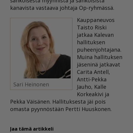
sähköisestä myynnistä ja sähköisistä
kanavista vastaava johtaja Op-ryhmässä.
Kauppaneuvos
Taisto Riski
jatkaa Kalevan
hallituksen
puheenjohtajana.
Muina hallituksen
jäseninä jatkavat
Carita Antell,
Antti-Pekka
Sari Heinonen
Jauho, Kalle
Korkeakivi ja
Pekka Väisänen. Hallituksesta jäi pois
omasta pyynnöstään Pertti Huuskonen.
Jaa tämä artikkeli