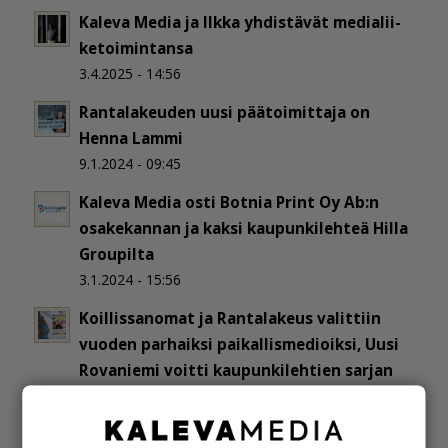
Kaleva Media ja Ilkka yh­dis­tä­vät me­dia­lii­
ke­toi­min­tan­sa
3.4.2025 - 14:56
Rantalakeuden uusi päätoimittaja on
Henna Lammi
9.1.2024 - 09:45
Kaleva Media osti Botnia Print Oy Ab:n
osakekannan ja kaksi kaupunkilehteä Hilla
Groupilta
3.1.2024 - 15:56
Koillissanomat ja Rantalakeus valittiin
vuoden parhaiksi paikallismedioiksi, Uusi
Rovaniemi voitti kaupunkilehtien sarjan
17.11.2023 - 09:18
Lapin Kansan uudeksi päätoimittajaksi on