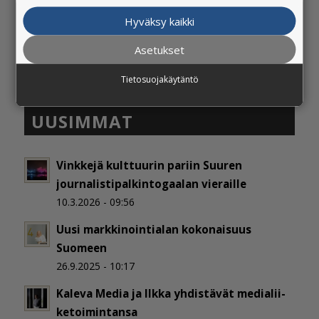
Hyväksy kaikki
Asetukset
Tietosuojakäytäntö
UUSIMMAT
Vinkkejä kulttuurin pariin Suuren
journalistipalkintogaalan vieraille
10.3.2026 - 09:56
Uusi markkinointialan kokonaisuus
Suomeen
26.9.2025 - 10:17
Kaleva Media ja Ilkka yh­dis­tä­vät me­dia­lii­
ke­toi­min­tan­sa