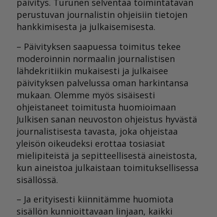
päivitys. Turunen selventää toimintatavan
perustuvan journalistin ohjeisiin tietojen
hankkimisesta ja julkaisemisesta.
– Päivityksen saapuessa toimitus tekee
moderoinnin normaalin journalistisen
lähdekritiikin mukaisesti ja julkaisee
päivityksen palvelussa oman harkintansa
mukaan. Olemme myös sisäisesti
ohjeistaneet toimitusta huomioimaan
Julkisen sanan neuvoston ohjeistus hyvästä
journalistisesta tavasta, joka ohjeistaa
yleisön oikeudeksi erottaa tosiasiat
mielipiteistä ja sepitteellisestä aineistosta,
kun aineistoa julkaistaan toimituksellisessa
sisällössä.
– Ja erityisesti kiinnitämme huomiota
sisällön kunnioittavaan linjaan, kaikki