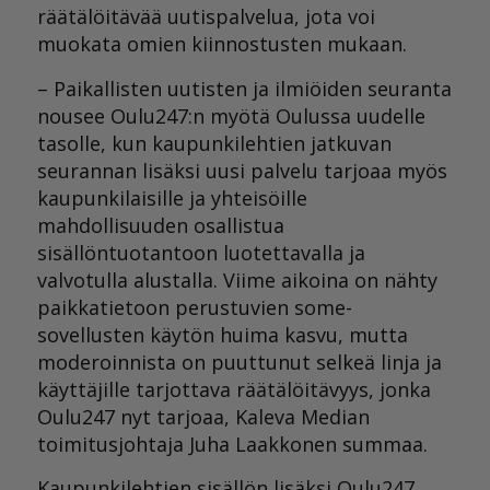
räätälöitävää uutispalvelua, jota voi
muokata omien kiinnostusten mukaan.
– Paikallisten uutisten ja ilmiöiden seuranta
nousee Oulu247:n myötä Oulussa uudelle
tasolle, kun kaupunkilehtien jatkuvan
seurannan lisäksi uusi palvelu tarjoaa myös
kaupunkilaisille ja yhteisöille
mahdollisuuden osallistua
sisällöntuotantoon luotettavalla ja
valvotulla alustalla. Viime aikoina on nähty
paikkatietoon perustuvien some-
sovellusten käytön huima kasvu, mutta
moderoinnista on puuttunut selkeä linja ja
käyttäjille tarjottava räätälöitävyys, jonka
Oulu247 nyt tarjoaa, Kaleva Median
toimitusjohtaja Juha Laakkonen summaa.
Kaupunkilehtien sisällön lisäksi Oulu247