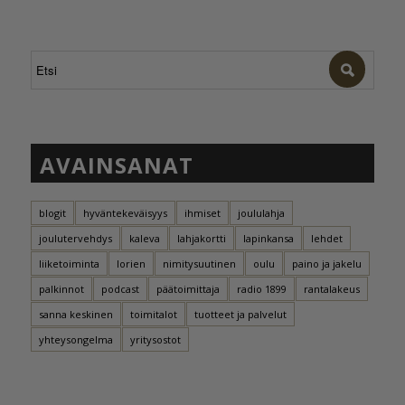
AVAINSANAT
blogit
hyväntekeväisyys
ihmiset
joululahja
joulutervehdys
kaleva
lahjakortti
lapinkansa
lehdet
liiketoiminta
lorien
nimitysuutinen
oulu
paino ja jakelu
palkinnot
podcast
päätoimittaja
radio 1899
rantalakeus
sanna keskinen
toimitalot
tuotteet ja palvelut
yhteysongelma
yritysostot