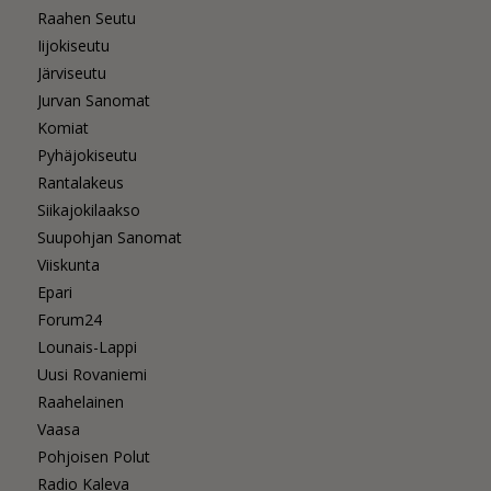
Raahen Seutu
Iijokiseutu
Järviseutu
Jurvan Sanomat
Komiat
Pyhäjokiseutu
Rantalakeus
Siikajokilaakso
Suupohjan Sanomat
Viiskunta
Epari
Forum24
Lounais-Lappi
Uusi Rovaniemi
Raahelainen
Vaasa
Pohjoisen Polut
Radio Kaleva