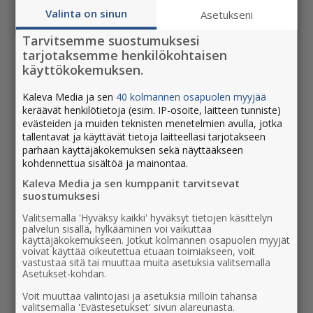
Katja Hylkilä kertoo.
Valinta on sinun
Asetukseni
Oulu247 on ladattavissa maksutta Applen
Tarvitsemme suostumuksesi
tarjotaksemme henkilökohtaisen
App Store ja Google Play -
käyttökokemuksen.
sovelluskaupoista, sovelluksen
kehittämisestä ja tekijänoikeuksista vastaa
Kaleva Media ja sen
40 kolmannen osapuolen myyjää
Kaleva Media. Tutustu Oulu247:n
keräävät henkilötietoja (esim. IP-osoite, laitteen tunniste)
evästeiden ja muiden teknisten menetelmien avulla, jotka
verkkosivuilla:
oulu247.fi
tallentavat ja käyttävät tietoja laitteellasi tarjotakseen
parhaan käyttäjäkokemuksen sekä näyttääkseen
Lataa sovellus:
kohdennettua sisältöä ja mainontaa.
Apple App Storesta
Kaleva Media ja sen kumppanit tarvitsevat
Google Play
suostumuksesi
Katso myös, Oulu247
mainostajille >
Valitsemalla 'Hyväksy kaikki' hyväksyt tietojen käsittelyn
palvelun sisällä, hylkääminen voi vaikuttaa
käyttäjäkokemukseen. Jotkut kolmannen osapuolen myyjät
voivat käyttää oikeutettua etuaan toimiakseen, voit
vastustaa sitä tai muuttaa muita asetuksia valitsemalla
Jaa tämä artikkeli
Asetukset-kohdan.
Voit muuttaa valintojasi ja asetuksia milloin tahansa
valitsemalla 'Evästesetukset' sivun alareunasta.