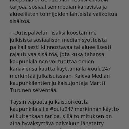
tarjoaa sosiaalisen median kanavista ja
alueellisten toimijoiden lähteistä valikoitua
sisältöä.
– Uutispalvelun lisäksi koostamme
julkisista sosiaalisen median syötteistä
paikallisesti kiinnostavaa tai alueellisesti
rajautuvaa sisältöä, jota kuka tahansa
kaupunkilainen voi tuottaa omien
kanaviensa kautta käyttämällä #oulu247
merkintää julkaisuissaan, Kaleva Median
kaupunkilehtien julkaisujohtaja Martti
Turunen selventää.
Täysin vapaata julkaisuoikeutta
kaupunkilaisille #oulu247 merkinnän käyttö
ei kuitenkaan tarjoa, sillä toimituksen on
aina hyväksyttävä palveluun lähetetty