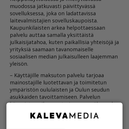
muodossa jatkuvasti päivittyvässä
sovelluksessa, joka on ladattavissa
laitevalmistajien sovelluskaupoista.
Kaupunkilaisten arkea helpottaessaan
palvelu auttaa samalla yksittäistä
julkaisijatahoa, kuten paikallisia yhteisöjä ja
yrityksiä saamaan tavanomaiselle
sosiaalisen median julkaisulleen laajemman
yleisön.
– Käyttäjille maksuton palvelu tarjoaa
mainostajille luotettavan ja toimitetun
ympäristön oululaisten ja Oulun seudun
asukkaiden tavoittamiseen. Palvelun
käynnistysvaiheessa tarjoamme näkyvyyden
Forum24-lehden ja Oulu-lehden nykyisille ja
uusille asiakkaille maksutta, Kaleva Median
B2B asiakasratkaisujen asiakkuusjohtaja