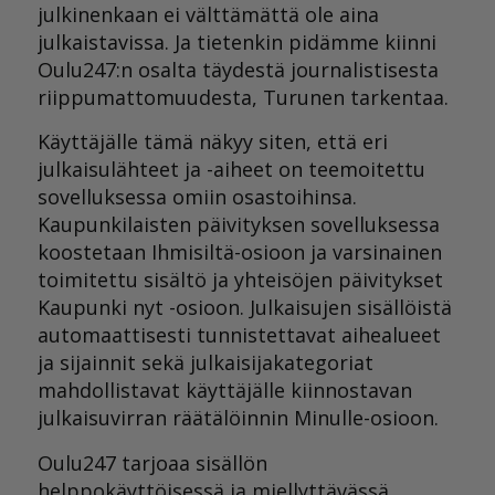
julkinenkaan ei välttämättä ole aina
julkaistavissa. Ja tietenkin pidämme kiinni
Oulu247:n osalta täydestä journalistisesta
riippumattomuudesta, Turunen tarkentaa.
Käyttäjälle tämä näkyy siten, että eri
julkaisulähteet ja -aiheet on teemoitettu
sovelluksessa omiin osastoihinsa.
Kaupunkilaisten päivityksen sovelluksessa
koostetaan Ihmisiltä-osioon ja varsinainen
toimitettu sisältö ja yhteisöjen päivitykset
Kaupunki nyt -osioon. Julkaisujen sisällöistä
automaattisesti tunnistettavat aihealueet
ja sijainnit sekä julkaisijakategoriat
mahdollistavat käyttäjälle kiinnostavan
julkaisuvirran räätälöinnin Minulle-osioon.
Oulu247 tarjoaa sisällön
helppokäyttöisessä ja miellyttävässä