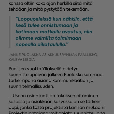
kanssa oltiin koko ajan herkillä siitä mitä
tehdään ja mitä pystytään tekemään.
”Loppupeleissä kun nähtiin, että
kesä tulee onnistumaan ja
kotimaan matkailu avautuu, niin
olimme valmiita toimimaan
nopealla aikataululla.”
JANNE PUOLAKKA, ASIAKKUUSRYHMÄN PÄÄLLIKKÖ,
KALEVA MEDIA
Puolisen vuotta Ylläksellä pidetyn
suunnittelupäivän jälkeen Puolakka summaa
tärkeimpänä asiana kommunikaation ja
suunnitelmallisuuden.
– Usean asiantuntijan fokuksen pitäminen
kasassa ja asiakkaan kasvussa on se tärkein
oppi, jonka tästä projektista kannan mukaani.
Projektinjohtajana voit ohjata suunnittelijoita