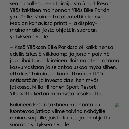
sen rinnalle alueen toimijoista Sport Resort
Ylläs taktisen mainonnan Ylläs Bike Parkin
ympärille. Mainonta toteutettiin Kaleva
Median kanavissa printti- ja display-
mainonnalla, josta ohjattiin suoraan
yrityksen sivuille.
– Kesä Ylläksen Bike Parkissa oli kaikkinensa
edellisiä kesiä vilkkaampi ja jonain päivinä
jopa ihailtavan kiireinen. Iloisina otettiin tämä
kasvu vastaan ja se antaa uskoa myös siihen,
että kesätoimintaa kannattaa kehittää
entisestään ja investoida siihen myös
jatkossa, Milla Hiironen Sport Resort
Ylläkseltä kertaa mennyttä kesäkautta.
Kuluneen kesän taktinen mainonta oli
luontevaa jatkoa viime talvina nähdyille
mainossarjoille, joista kuluttaja on ohjattu
suoraan yrityksen sivuille.