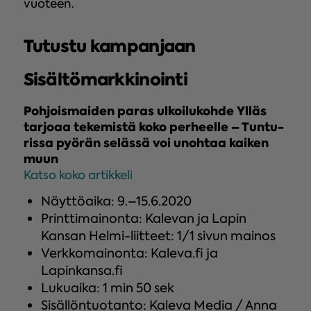
vuoteen.
Tutustu kampanjaan
Sisältömarkkinointi
Poh­jois­mai­den paras ul­koi­lu­koh­de Ylläs
tarjoaa te­ke­mis­tä koko per­heel­le – Tun­tu­
ris­sa pyörän selässä voi unohtaa kaiken
muun
Katso koko artikkeli
Näyttöaika: 9.–15.6.2020
Printtimainonta: Kalevan ja Lapin
Kansan Helmi-liitteet: 1/1 sivun mainos
Verkkomainonta: Kaleva.fi ja
Lapinkansa.fi
Lukuaika: 1 min 50 sek
Sisällöntuotanto: Kaleva Media / Anna