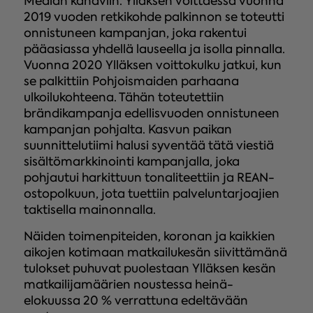
Median kanaviin. Ylläksen voittaessa vuonna
2019 vuoden retkikohde palkinnon se toteutti
onnistuneen kampanjan, joka rakentui
pääasiassa yhdellä lauseella ja isolla pinnalla.
Vuonna 2020 Ylläksen voittokulku jatkui, kun
se palkittiin Pohjoismaiden parhaana
ulkoilukohteena. Tähän toteutettiin
brändikampanja edellisvuoden onnistuneen
kampanjan pohjalta. Kasvun paikan
suunnittelutiimi halusi syventää tätä viestiä
sisältömarkkinointi kampanjalla, joka
pohjautui harkittuun tonaliteettiin ja REAN-
ostopolkuun, jota tuettiin palveluntarjoajien
taktisella mainonnalla.
Näiden toimenpiteiden, koronan ja kaikkien
aikojen kotimaan matkailukesän siivittämänä
tulokset puhuvat puolestaan Ylläksen kesän
matkailijamäärien noustessa heinä-
elokuussa 20 % verrattuna edeltävään