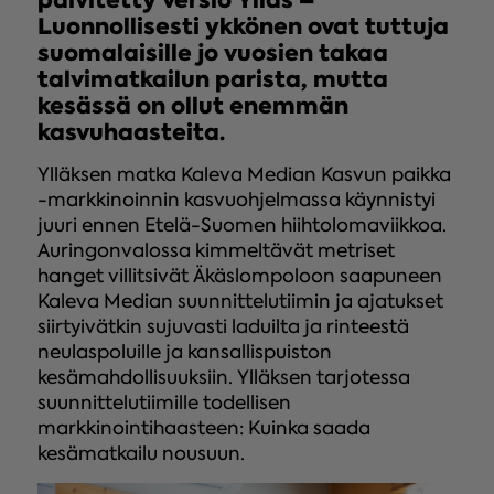
päivitetty versio Ylläs –
Luonnollisesti ykkönen ovat tuttuja
suomalaisille jo vuosien takaa
talvimatkailun parista, mutta
kesässä on ollut enemmän
kasvuhaasteita.
Ylläksen matka Kaleva Median Kasvun paikka
-markkinoinnin kasvuohjelmassa käynnistyi
juuri ennen Etelä-Suomen hiihtolomaviikkoa.
Auringonvalossa kimmeltävät metriset
hanget villitsivät Äkäslompoloon saapuneen
Kaleva Median suunnittelutiimin ja ajatukset
siirtyivätkin sujuvasti laduilta ja rinteestä
neulaspoluille ja kansallispuiston
kesämahdollisuuksiin. Ylläksen tarjotessa
suunnittelutiimille todellisen
markkinointihaasteen: Kuinka saada
kesämatkailu nousuun.