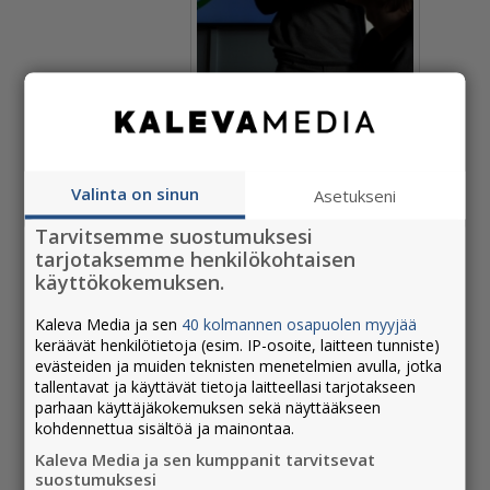
Janne-Juhani Haarma,
toimitusjohtaja, Visit Ylläs
Valinta on sinun
Asetukseni
Suunnittelutiimin ohjeistamana Ylläksen
Tarvitsemme suostumuksesi
kesämarkkinoinnissa nojattiin vahvasti
tarjotaksemme henkilökohtaisen
kesäaktiviteettien kokemuksellisuuden
käyttökokemuksen.
avaamiseen usealle eri kohderyhmälle. Kolme
Kaleva Media ja sen
40 kolmannen osapuolen myyjää
mainostajan artikkelia Kalevan ja Lapin
keräävät henkilötietoja (esim. IP-osoite, laitteen tunniste)
Kansan verkossa nousivat Kaleva Median
evästeiden ja muiden teknisten menetelmien avulla, jotka
kesän 2020 kaupallisissa sisällöissä
tallentavat ja käyttävät tietoja laitteellasi tarjotakseen
luetuimpien joukkoon ja sisältöihin oltiin
parhaan käyttäjäkokemuksen sekä näyttääkseen
tyytyväisiä myös asiakkaan, Visit Ylläksen
kohdennettua sisältöä ja mainontaa.
Janne-Juhani Haarman puolelta.
Kaleva Media ja sen kumppanit tarvitsevat
suostumuksesi