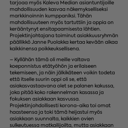
tarjoaa myös Kaleva Median asiantuntijoille
mahdollisuuden kasvaa näkemykselliseksi
markkinoinnin kumppaniksi. Tähän
mahdollisuuteen myös tartuttiin ja oppia on
kerääntynyt ensitapaamisesta lähtien.
Projektinjohtajana toiminut asiakkuusryhmän
päällikkö Janne Puolakka kertaa kevään aikaa
kaikkinensa poikkeuksellisena.
– Kyllähän tämä oli meille valtava
koeponnistus etätyöhön ja erilaiseen
tekemiseen, ja näin jälkikäteen voikin todeta
että itselle suurin oppi oli se, että
asiakasvastaavana olet se palanen kakussa,
joka pitää koko rakennelman kasassa ja
fokuksen asiakkaan kasvussa.
Projektinjohdollisesti korona-aika toi omat
haasteensa ja toki tämä heijastui myös
asiakkaan suunnalta, kaikkien ovien
sulkeutuessa matkailijoilta, mutta asiakkaan