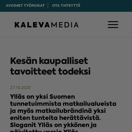
AVOIMET TYÖPAIKAT
OTA YHTEYTTÄ
Kesän kaupalliset
tavoitteet todeksi
27.10.2020
Ylläs on yksi Suomen
tunnetuimmista matkailualueista
ja myös matkailubrändinä yksi
eniten tunteita herättävistä.
Sloganit Ylläs on ykkönen ja