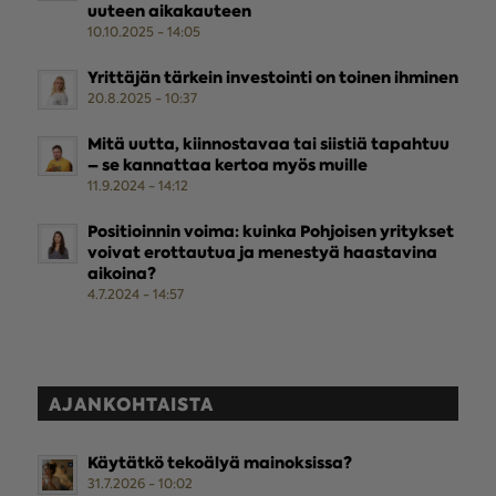
uuteen aikakauteen
10.10.2025 - 14:05
Yrittäjän tärkein investointi on toinen ihminen
20.8.2025 - 10:37
Mitä uutta, kiinnostavaa tai siistiä tapahtuu
– se kannattaa kertoa myös muille
11.9.2024 - 14:12
Positioinnin voima: kuinka Pohjoisen yritykset
voivat erottautua ja menestyä haastavina
aikoina?
4.7.2024 - 14:57
AJANKOHTAISTA
Käytätkö tekoälyä mainoksissa?
31.7.2026 - 10:02