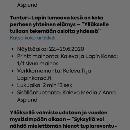
Asplund
Tun­tu­ri-La­pin lumoava kesä on koko
perheen yh­tei­nen elämys – ”Yl­läk­sel­le
tullaan te­ke­mään asioita yh­des­sä”
Katso koko artikkeli
Näyttöaika: 22.–29.6.2020
Printtimainonta: Kaleva ja Lapin Kansa:
1/1 sivun mainos
Verkkomainonta: Kaleva.fi ja
Lapinkansa.fi
Lukuaika: 2 min 13 sek
Sisällöntuotanto: Kaleva Media / Anna
Asplund
Yl­läk­sel­lä val­mis­tau­du­taan jo vuoden
mys­ti­sim­pään aikaan – ”Syk­syl­lä voi
nähdä mie­let­tö­män hienot tup­la­re­von­tu­