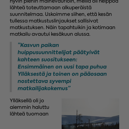
hyvin pienin mainevaurioin, meillä oli helppoa
lähteä toteuttamaan alkuperäistä
suunnitelmaa. Uskoimme siihen, että kesän
tullessa matkustuslinjaukset sallisivat
matkustuksen. Näin tapahtuikin ja kotimaan
matkailu avautui kesäkuun alussa.
”Kasvun paikan
huippusuunnittelijat päätyivät
kahteen suositukseen:
Ensimmäinen on uusi tapa puhua
Ylläksestä ja toinen on pääosaan
nostettava syvempi
matkailijakokemus”
Ylläksellä oli jo
aiemmin haluttu
lähteä tuomaan