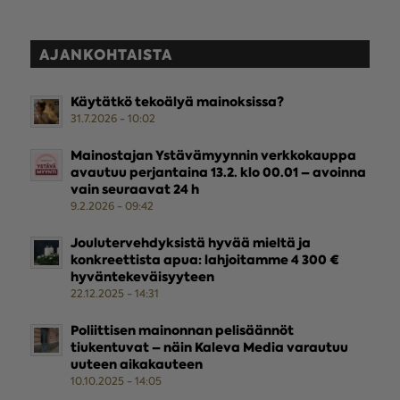
AJANKOHTAISTA
Käytätkö tekoälyä mainoksissa?
31.7.2026 - 10:02
Mainostajan Ystävämyynnin verkkokauppa
avautuu perjantaina 13.2. klo 00.01 – avoinna
vain seuraavat 24 h
9.2.2026 - 09:42
Joulutervehdyksistä hyvää mieltä ja
konkreettista apua: lahjoitamme 4 300 €
hyväntekeväisyyteen
22.12.2025 - 14:31
Poliittisen mainonnan pelisäännöt
tiukentuvat – näin Kaleva Media varautuu
uuteen aikakauteen
10.10.2025 - 14:05