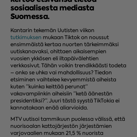
sosiaalisesta mediasta
Suomessa.
Kantarin tekemän Uutisten viikon
tutkimuksen
mukaan Tiktok on noussut
ensimmäistä kertaa nuorten tärkeimmäksi
uutiskanavaksi, ohittaen aikaisempien
vuosien ykkösen eli iltapäivälehtien
verkkosivut. Tähän voikin trendikkäästi todeta
– onko se uhka vai mahdollisuus? Tiedon
etsiminen vaihtelee kevyemmistä aiheista
kuten ”kuinka keittää perunat”
vakavampiinkin aiheisiin ”ketä äänestän
presidentiksi?”. Juuri tästä syystä TikTokia ei
kannatakaan enää aliarvioida.
MTV uutisoi tammikuun puolessa välissä, että
nuorisoalan kattojärjestön järjestämien
varjovaalien mukaan 21,5 % nuorista