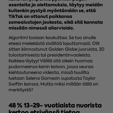
asenteita ja olettamuksia, täytyy meidän
kuitenkin pystyä myöntämään se, että
TikTok on ottanut paikkansa
somealustojen joukosta, eikä sitä kannata
missään nimessä aliarvioida.
Algoritmi tosiaan koukuttaa. Se tuo sinulle
eteesi mielekästä sisältöä loputtomasti. Olit
sitten kiinnostunut Golden Globe juoruista, 3D
tulostamisesta tai presidentinvaaleista.
Kaikkea löytyy! Välillä sitä oikein huomaa
pudonneensa kanin koloon, jossa seuraa
kiehtoutuneena videota, missä huulilta
luetaan Selena Gomezin supatusta Taylor
Swiftin kanssa. Mutta miksi millään tällä on
merkitystä?
48 % 13-29- vuotiaista nuorista
kertoo etsivänsä tietoa