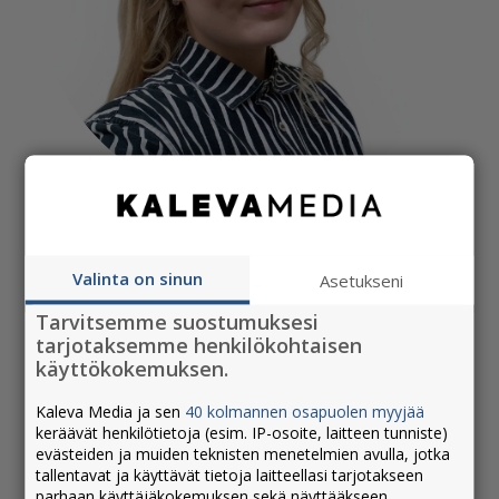
Rosa Kaakkurivaara
asiakkuuspäällikkö, Kolmas Polvi Oy
Valinta on sinun
Asetukseni
044 799 5740
rosa.kaakkurivaara@kalevamedia.fi
Tarvitsemme suostumuksesi
tarjotaksemme henkilökohtaisen
käyttökokemuksen.
Rosa on Kokkolassa asuva, Rovaniemellä
Kaleva Media ja sen
40 kolmannen osapuolen myyjää
taiteita opiskellut lappilaisen rehdillä
keräävät henkilötietoja (esim. IP-osoite, laitteen tunniste)
huumorilla varustettu läppäkone, sekä
evästeiden ja muiden teknisten menetelmien avulla, jotka
aktiivinen TikTokkaaja niin töissä kuin vapaa-
tallentavat ja käyttävät tietoja laitteellasi tarjotakseen
parhaan käyttäjäkokemuksen sekä näyttääkseen