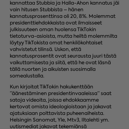
kannattaa Stubbia ja Halla-Ahon kannatus jäi
vain hitusen Stubbista – hänen
kannatusprosenttinsa oli 20, 8%. Molemmat
presidenttiehdokkaista ovat ilmaisseet
julkisuuteen oman huolensa TikTokin
tietoturva-asioista, mutta heiltä molemmilta
löytyy TikTokista omat henkilökohtaiset
vahvistetut tilinsä. Uskon, että
kannatusprosentit ovat seurausta juuri tästä
vaikuttamisesta ja siitä, että he ovat läsnä
tällä nuorten ja aikuisten suosimalla
somealustalla.
Kun kirjoitat TikTokin hakukenttään
”äänestäminen presidentinvaaleissa” saat
satoja videoita, joissa ehdokkaamme
kertovat omista ideologioistaan ja jakavat
ajatuksiaan polttavista puheenaiheista.
Helsingin Sanomat, Yle, Mtv3, Iltalehti ym.
uutismediat jakavat tekemiänsä