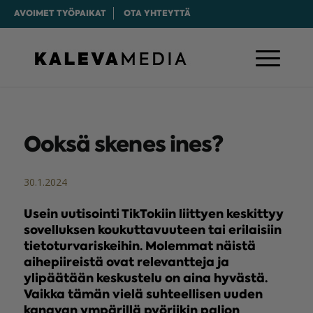
AVOIMET TYÖPAIKAT
OTA YHTEYTTÄ
Ooksä skenes ines?
30.1.2024
Usein uutisointi TikTokiin liittyen keskittyy
sovelluksen koukuttavuuteen tai erilaisiin
tietoturvariskeihin. Molemmat näistä
aihepiireistä ovat relevantteja ja
ylipäätään keskustelu on aina hyvästä.
Vaikka tämän vielä suhteellisen uuden
kanavan ympärillä pyöriikin paljon