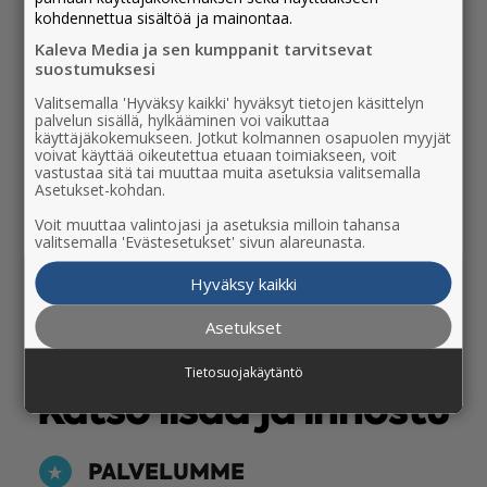
ajallakin. Aiempi työkokemus sosiaalisen
kohdennettua sisältöä ja mainontaa.
median tuottajana on kartuttanut
Kaleva Media ja sen kumppanit tarvitsevat
ymmärrystä eri alustojen ongelmista ja
suostumuksesi
hyödyistä myös asiakkaan näkökulmasta.
Valitsemalla 'Hyväksy kaikki' hyväksyt tietojen käsittelyn
Me tunnemme pohjoisen. Osaamme auttaa,
palvelun sisällä, hylkääminen voi vaikuttaa
käyttäjäkokemukseen. Jotkut kolmannen osapuolen myyjät
kun yrityksesi haluaa tavoittaa seikkailijat,
voivat käyttää oikeutettua etuaan toimiakseen, voit
vastuunkantajat ja uteliaat. Vastuulliset ja
vastustaa sitä tai muuttaa muita asetuksia valitsemalla
Asetukset-kohdan.
valveutuneet. Pohjoisen ihmiset.
Voit muuttaa valintojasi ja asetuksia milloin tahansa
valitsemalla 'Evästesetukset' sivun alareunasta.
Ota yhteyttä
Hyväksy kaikki
Asetukset
Tietosuojakäytäntö
Katso lisää ja innostu
PALVELUMME