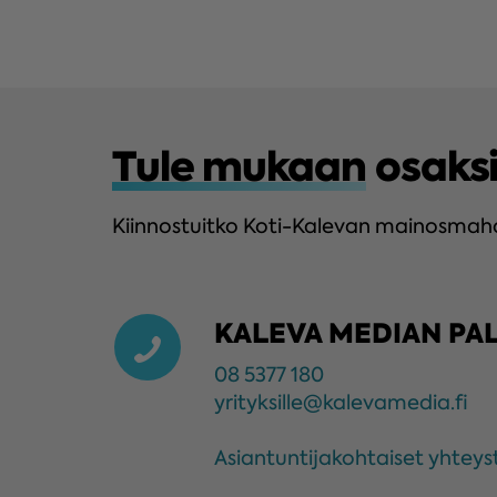
Tule mukaan
osaks
Kiinnostuitko Koti-Kalevan mainosmahdo
KALEVA MEDIAN PA
08 5377 180
yrityksille@kalevamedia.fi
Asiantuntijakohtaiset yhteys