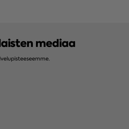
aisten mediaa
alvelupisteeseemme.