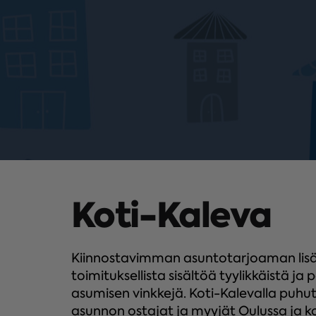
Koti-Kaleva
Kiinnostavimman asuntotarjoaman lisäk
toimituksellista sisältöä tyylikkäistä ja 
asumisen vinkkejä. Koti-Kalevalla puh
asunnon ostajat ja myyjät Oulussa ja k