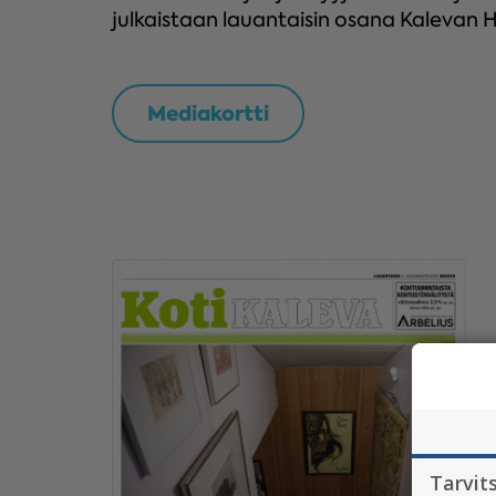
julkaistaan lauantaisin osana Kalevan Hu
Mediakortti
Tarvit