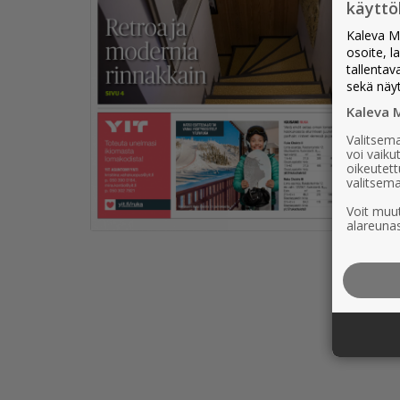
käytt
Kaleva M
osoite, l
tallentav
sekä näy
Kaleva 
Valitsema
voi vaik
oikeutett
valitsema
Voit muut
alareunas