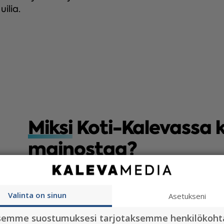
ilia.
Miksi
Koti-Kalevassa 
mainostaa?
LAAJA JAKELU
Valinta on sinun
Asetukseni
Kalevan kokonaistavoittavuus 365 
markkina-alueella. Tavoita asunno
semme suostumuksesi tarjotaksemme henkilökoht