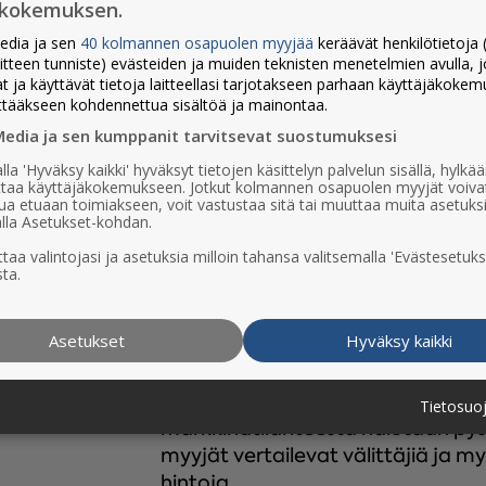
Pohjois-Pohjanmaalla.
ökokemuksen.
edia ja sen
40 kolmannen osapuolen myyjää
keräävät henkilötietoja (
AKTIIVISET ASUNNON O
aitteen tunniste) evästeiden ja muiden teknisten menetelmien avulla, 
at ja käyttävät tietoja laitteellasi tarjotakseen parhaan käyttäjäkoke
48% lukijoista on hakenut lisätie
ttääkseen kohdennettua sisältöä ja mainontaa.
(Paneelitutkimus Koti-Kalevan lu
Media ja sen kumppanit tarvitsevat suostumuksesi
lla 'Hyväksy kaikki' hyväksyt tietojen käsittelyn palvelun sisällä, hylk
ASUNTOKAUPAN MERKIT
uttaa käyttäjäkokemukseen. Jotkut kolmannen osapuolen myyjät voiva
ua etuaan toimiakseen, voit vastustaa sitä tai muuttaa muita asetuks
lla Asetukset-kohdan.
53% alle 40-vuotiaista ja 48% 50
hyödyllisimpänä asuntokaupan m
taa valintojasi ja asetuksia milloin tahansa valitsemalla 'Evästesetuks
ta.
lukemisesta, 5/2020).
Liitteessä 
relevanttia kohderyhmää.
Asetukset
Hyväksy kaikki
INSPIRAATIOTA JA AKTI
Lukijat silmäilevät ilmoituksia ute
Tietosuo
markkinatilanteesta halutaan pysy
myyjät vertailevat välittäjiä ja my
hintoja.