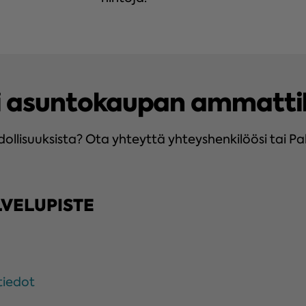
i asuntokaupan ammattil
llisuuksista? Ota yhteyttä yhteyshenkilöösi tai P
LVELUPISTE
tiedot