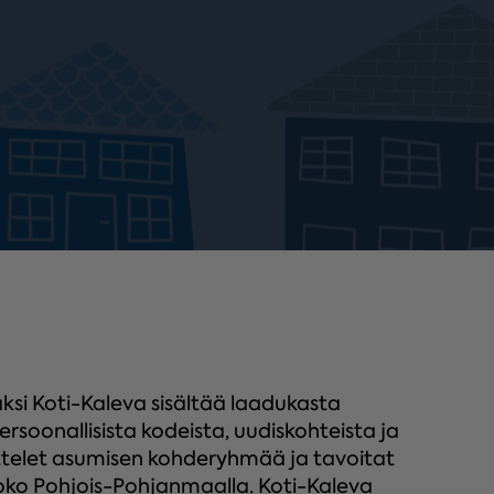
si Koti-Kaleva sisältää laadukasta
persoonallisista kodeista, uudiskohteista ja
uttelet asumisen kohderyhmää ja tavoitat
oko Pohjois-Pohjanmaalla. Koti-Kaleva