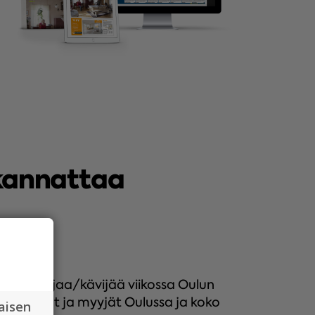
kannattaa
000 lukijaa/kävijää viikossa Oulun
n ostajat ja myyjät Oulussa ja koko
aisen