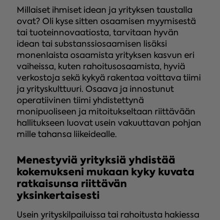
Millaiset ihmiset idean ja yrityksen taustalla
ovat? Oli kyse sitten osaamisen myymisestä
tai tuoteinnovaatiosta, tarvitaan hyvän
idean tai substanssiosaamisen lisäksi
monenlaista osaamista yrityksen kasvun eri
vaiheissa, kuten rahoitusosaamista, hyviä
verkostoja sekä kykyä rakentaa voittava tiimi
ja yrityskulttuuri. Osaava ja innostunut
operatiivinen tiimi yhdistettynä
monipuoliseen ja mitoitukseltaan riittävään
hallitukseen luovat usein vakuuttavan pohjan
mille tahansa liikeidealle.
Menestyviä yrityksiä yhdistää
kokemukseni mukaan kyky kuvata
ratkaisunsa riittävän
yksinkertaisesti
Usein yrityskilpailuissa tai rahoitusta hakiessa