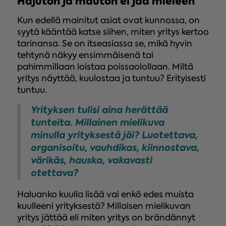
Hajuton ja mauton ei jää mieleen
Kun edellä mainitut asiat ovat kunnossa, on
syytä kääntää katse siihen, miten yritys kertoo
tarinansa. Se on itseasiassa se, mikä hyvin
tehtynä näkyy ensimmäisenä tai
pahimmillaan loistaa poissaolollaan. Miltä
yritys näyttää, kuulostaa ja tuntuu? Erityisesti
tuntuu.
Yrityksen tulisi aina herättää
tunteita. Millainen mielikuva
minulla yrityksestä jäi? Luotettava,
organisoitu, vauhdikas, kiinnostava,
värikäs, hauska, vakavasti
otettava?
Haluanko kuulla lisää vai enkö edes muista
kuulleeni yrityksestä? Millaisen mielikuvan
yritys jättää eli miten yritys on brändännyt