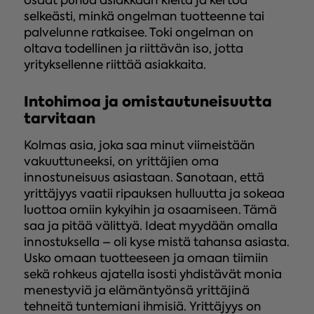
osaat puhua asiakkaan kieltä ja kertoa
selkeästi, minkä ongelman tuotteenne tai
palvelunne ratkaisee. Toki ongelman on
oltava todellinen ja riittävän iso, jotta
yrityksellenne riittää asiakkaita.
Intohimoa ja omistautuneisuutta
tarvitaan
Kolmas asia, joka saa minut viimeistään
vakuuttuneeksi, on yrittäjien oma
innostuneisuus asiastaan. Sanotaan, että
yrittäjyys vaatii ripauksen hulluutta ja sokeaa
luottoa omiin kykyihin ja osaamiseen. Tämä
saa ja pitää välittyä. Ideat myydään omalla
innostuksella – oli kyse mistä tahansa asiasta.
Usko omaan tuotteeseen ja omaan tiimiin
sekä rohkeus ajatella isosti yhdistävät monia
menestyviä ja elämäntyönsä yrittäjinä
tehneitä tuntemiani ihmisiä. Yrittäjyys on