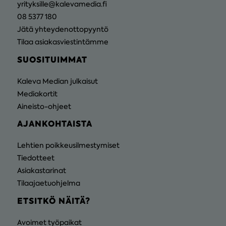
yrityksille@kalevamedia.fi
08 5377 180
Jätä yhteydenottopyyntö
Tilaa asiakasviestintämme
SUOSITUIMMAT
Kaleva Median julkaisut
Mediakortit
Aineisto-ohjeet
AJANKOHTAISTA
Lehtien poikkeusilmestymiset
Tiedotteet
Asiakastarinat
Tilaajaetuohjelma
ETSITKÖ NÄITÄ?
Avoimet työpaikat