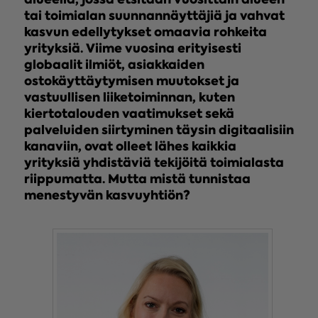
tai toimialan suunnannäyttäjiä ja vahvat
kasvun edellytykset omaavia rohkeita
yrityksiä. Viime vuosina erityisesti
globaalit ilmiöt, asiakkaiden
ostokäyttäytymisen muutokset ja
vastuullisen liiketoiminnan, kuten
kiertotalouden vaatimukset sekä
palveluiden siirtyminen täysin digitaalisiin
kanaviin, ovat olleet lähes kaikkia
yrityksiä yhdistäviä tekijöitä toimialasta
riippumatta. Mutta mistä tunnistaa
menestyvän kasvuyhtiön?