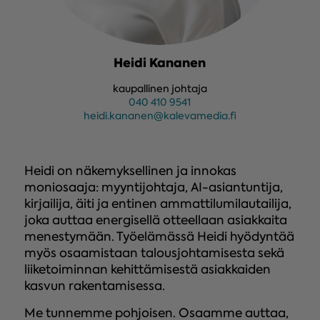
Heidi Kananen
kaupallinen johtaja
040 410 9541
heidi.kananen@kalevamedia.fi
Heidi on näkemyksellinen ja innokas
moniosaaja: myyntijohtaja, AI-asiantuntija,
kirjailija, äiti ja entinen ammattilumilautailija,
joka auttaa energisellä otteellaan asiakkaita
menestymään. Työelämässä Heidi hyödyntää
myös osaamistaan talousjohtamisesta sekä
liiketoiminnan kehittämisestä asiakkaiden
kasvun rakentamisessa.
Me tunnemme pohjoisen. Osaamme auttaa,