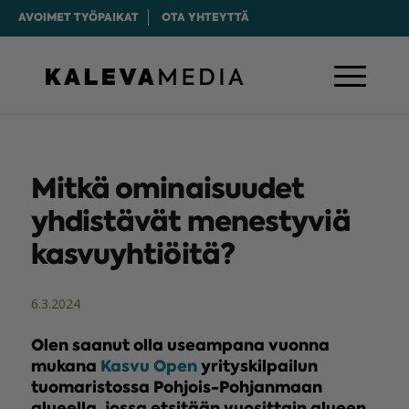
AVOIMET TYÖPAIKAT
OTA YHTEYTTÄ
Mitkä ominaisuudet
yhdistävät menestyviä
kasvuyhtiöitä?
6.3.2024
Olen saanut olla useampana vuonna
mukana
Kasvu Open
yrityskilpailun
tuomaristossa Pohjois-Pohjanmaan
alueella, jossa etsitään vuosittain alueen