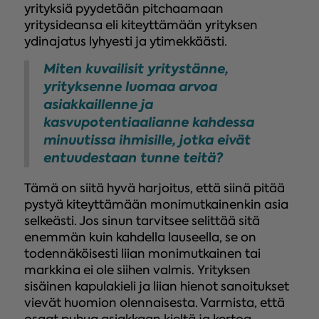
yrityksiä pyydetään pitchaamaan
yritysideansa eli kiteyttämään yrityksen
ydinajatus lyhyesti ja ytimekkäästi.
Miten kuvailisit yritystänne,
yrityksenne luomaa arvoa
asiakkaillenne ja
kasvupotentiaalianne kahdessa
minuutissa ihmisille, jotka eivät
entuudestaan tunne teitä?
Tämä on siitä hyvä harjoitus, että siinä pitää
pystyä kiteyttämään monimutkainenkin asia
selkeästi. Jos sinun tarvitsee selittää sitä
enemmän kuin kahdella lauseella, se on
todennäköisesti liian monimutkainen tai
markkina ei ole siihen valmis. Yrityksen
sisäinen kapulakieli ja liian hienot sanoitukset
vievät huomion olennaisesta. Varmista, että