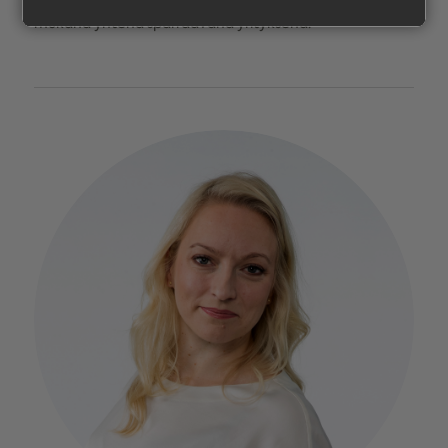
toimivat yrityselämän asiantuntijat. Kaleva Media on
mukana yhtenä sparraavana yrityksenä.