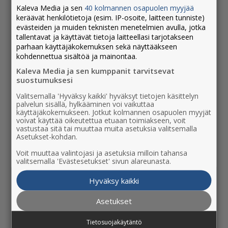
käynnissä ja pian palkitaan uudet, tämän
Kaleva Media ja sen
40 kolmannen osapuolen myyjää
vuoden potentiaalisimmat kasvajat Kasvu
keräävät henkilötietoja (esim. IP-osoite, laitteen tunniste)
evästeiden ja muiden teknisten menetelmien avulla, jotka
Openin tittelillä. Kaleva Medialta yrityksiä
tallentavat ja käyttävät tietoja laitteellasi tarjotakseen
sparraamassa ovat asiakkuusjohtaja Toni
parhaan käyttäjäkokemuksen sekä näyttääkseen
Kyllönen sekä mainostoimiston
kohdennettua sisältöä ja mainontaa.
tuotantojohtaja Petteri Parhi. Vielä ehdit
Kaleva Media ja sen kumppanit tarvitsevat
hakea mukaan Pohjois-Pohjanmaan
suostumuksesi
Kasvupolku-ohjelmaan 19.3.2024 saakka –
Valitsemalla 'Hyväksy kaikki' hyväksyt tietojen käsittelyn
hae mukaan tästä
.
palvelun sisällä, hylkääminen voi vaikuttaa
käyttäjäkokemukseen. Jotkut kolmannen osapuolen myyjät
TEKSTI: HEIDI KANANEN
voivat käyttää oikeutettua etuaan toimiakseen, voit
vastustaa sitä tai muuttaa muita asetuksia valitsemalla
KASVU
Asetukset-kohdan.
OPEN –
MISTÄ
Voit muuttaa valintojasi ja asetuksia milloin tahansa
valitsemalla 'Evästesetukset' sivun alareunasta.
ON
KYSE?
Hyväksy kaikki
Kasvu
Open
Asetukset
tarjoaa palveluja yrittäjille, joilla on kiikarissa
liiketoiminnan kehittäminen ja kasvu. Palveluiden
ytimessä on liiketoiminnan sparraus ja sparraajina
Tietosuojakäytäntö