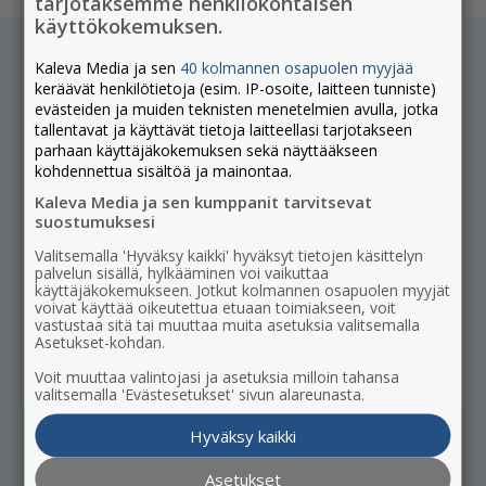
tarjotaksemme henkilökohtaisen
käyttökokemuksen.
OTA YHTEYTTÄ
Kaleva Media ja sen
40 kolmannen osapuolen myyjää
keräävät henkilötietoja (esim. IP-osoite, laitteen tunniste)
evästeiden ja muiden teknisten menetelmien avulla, jotka
yrityksille@kalevamedia.fi
tallentavat ja käyttävät tietoja laitteellasi tarjotakseen
08 5377 180
parhaan käyttäjäkokemuksen sekä näyttääkseen
Jätä yhteydenottopyyntö
kohdennettua sisältöä ja mainontaa.
Tilaa asiakasviestintämme
Kaleva Media ja sen kumppanit tarvitsevat
suostumuksesi
SUOSITUIMMAT
Valitsemalla 'Hyväksy kaikki' hyväksyt tietojen käsittelyn
palvelun sisällä, hylkääminen voi vaikuttaa
Kaleva Median julkaisut
käyttäjäkokemukseen. Jotkut kolmannen osapuolen myyjät
Mediakortit
voivat käyttää oikeutettua etuaan toimiakseen, voit
vastustaa sitä tai muuttaa muita asetuksia valitsemalla
Aineisto-ohjeet
Asetukset-kohdan.
AJANKOHTAISTA
Voit muuttaa valintojasi ja asetuksia milloin tahansa
valitsemalla 'Evästesetukset' sivun alareunasta.
Lehtien poikkeusilmestymiset
Hyväksy kaikki
Tiedotteet
Asiakastarinat
Asetukset