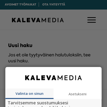
AVOIMET TYÖPAIKAT
OTA YHTEYTTÄ
Uusi haku
Jos et ole tyytyväinen halutuloksiin, tee
uusi haku.
Valinta on sinun
Asetukseni
Tarvitsemme suostumuksesi