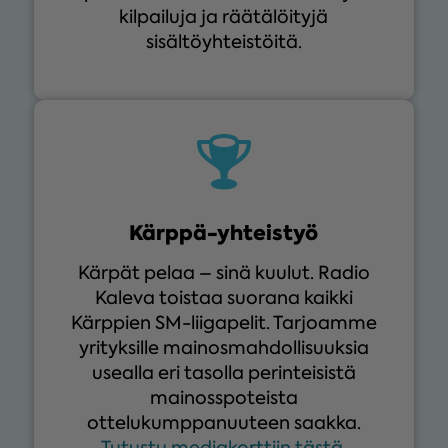
kilpailuja ja räätälöityjä
sisältöyhteistöitä.
Kärppä-yhteistyö
Kärpät pelaa – sinä kuulut. Radio
Kaleva toistaa suorana kaikki
Kärppien SM-liigapelit. Tarjoamme
yrityksille mainosmahdollisuuksia
usealla eri tasolla perinteisistä
mainosspoteista
ottelukumppanuuteen saakka.