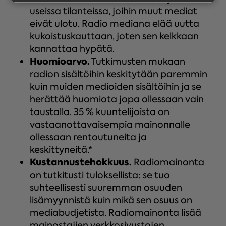
useissa tilanteissa, joihin muut mediat
eivät ulotu. Radio mediana elää uutta
kukoistuskauttaan, joten sen kelkkaan
kannattaa hypätä.
Huomioarvo.
Tutkimusten mukaan
radion sisältöihin keskitytään paremmin
kuin muiden medioiden sisältöihin ja se
herättää huomiota jopa ollessaan vain
taustalla. 35 % kuuntelijoista on
vastaanottavaisempia mainonnalle
ollessaan rentoutuneita ja
keskittyneitä.*
Kustannustehokkuus.
Radiomainonta
on tutkitusti tuloksellista: se tuo
suhteellisesti suuremman osuuden
lisämyynnistä kuin mikä sen osuus on
mediabudjetista. Radiomainonta lisää
mainostajien verkkosivustojen