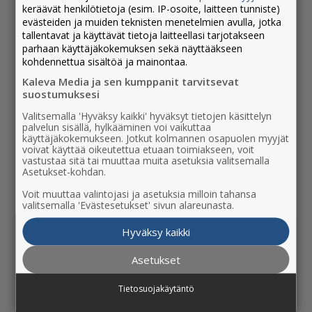
keräävät henkilötietoja (esim. IP-osoite, laitteen tunniste)
puolella, ja niin on radiokin. Kuuleminen
evästeiden ja muiden teknisten menetelmien avulla, jotka
herättää vahvoja mielikuvia ja tunteita,
tallentavat ja käyttävät tietoja laitteellasi tarjotakseen
jotka muistetaan ja koetaan nähtyjä
parhaan käyttäjäkokemuksen sekä näyttääkseen
kohdennettua sisältöä ja mainontaa.
pidempään ja voimakkaammin.
Kaleva Media ja sen kumppanit tarvitsevat
Radio Kaleva toi uuden paikallisradion
suostumuksesi
Ouluun ja Raaheen helmikuussa 2022.
Valitsemalla 'Hyväksy kaikki' hyväksyt tietojen käsittelyn
palvelun sisällä, hylkääminen voi vaikuttaa
Kuuluvuusalue on kasvanut nyt laajemmin
käyttäjäkokemukseen. Jotkut kolmannen osapuolen myyjät
Pohjois-Pohjanmaalle ja Lappiin.
voivat käyttää oikeutettua etuaan toimiakseen, voit
vastustaa sitä tai muuttaa muita asetuksia valitsemalla
Paikallisuus puhuttelee ja kiinnostaa
Asetukset-kohdan.
kuulijaa – paikallisessa ympäristössä
Voit muuttaa valintojasi ja asetuksia milloin tahansa
paikallisten mainostajien ääni pääsee
valitsemalla 'Evästesetukset' sivun alareunasta.
oikeuksiinsa.
Hyväksy kaikki
Miksi mainostaa radiossa?
Asetukset
Tietosuojakäytäntö
Elämässä mukana.
Tavoitat
radiomainonnan avulla kuluttajat