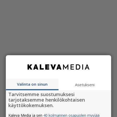
Valinta on sinun
Asetukseni
Tarvitsemme suostumuksesi
tarjotaksemme henkilökohtaisen
Valjasta äänen voima
käyttökokemuksen.
Ääni- ja puhesisältöjä on nykyään joka
Kaleva Media ja sen
40 kolmannen osapuolen myyjää