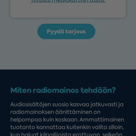
Tutustu mediakorttiin tästä.
Pyydä tarjous
Miten radiomainos tehdään?
Audiosisältöjen suosio kasvaa jatkuvasti ja
radiomainoksen äänittäminen on
helpompaa kuin koskaan. Ammattimainen
tuotanto kannattaa kuitenkin valita silloin,
kun haluat kilpailijoista erottuvan, selkeän