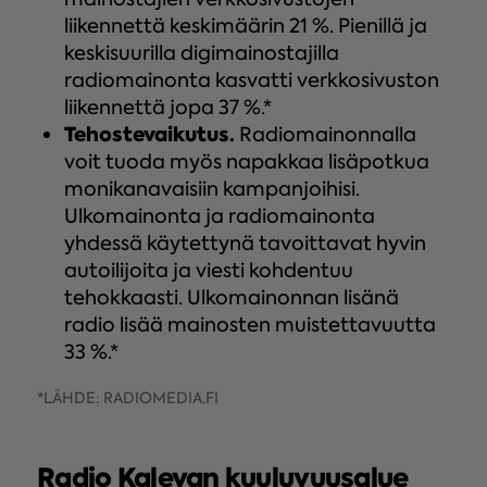
liikennettä keskimäärin 21 %. Pienillä ja
keskisuurilla digimainostajilla
radiomainonta kasvatti verkkosivuston
liikennettä jopa 37 %.*
Tehostevaikutus.
Radiomainonnalla
voit tuoda myös napakkaa lisäpotkua
monikanavaisiin kampanjoihisi.
Ulkomainonta ja radiomainonta
yhdessä käytettynä tavoittavat hyvin
autoilijoita ja viesti kohdentuu
tehokkaasti. Ulkomainonnan lisänä
radio lisää mainosten muistettavuutta
33 %.*
*LÄHDE: RADIOMEDIA.FI
Radio Kalevan kuuluvuusalue