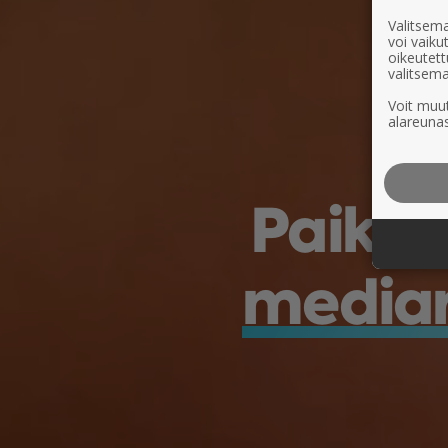
Valitsema
voi vaik
oikeutett
valitsema
Voit muut
alareunas
Paikal
mediar