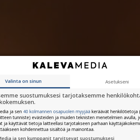
Valinta on sinun
Asetukseni
semme suostumuksesi tarjotaksemme henkilökoht
ökokemuksen.
edia ja sen
40 kolmannen osapuolen myyjää
keräävät henkilötietoja (
aitteen tunniste) evästeiden ja muiden teknisten menetelmien avulla, 
at ja käyttävät tietoja laitteellasi tarjotakseen parhaan käyttäjäkoke
ttääkseen kohdennettua sisältöä ja mainontaa.
Media ja sen kumppanit tarvitsevat suostumuksesi