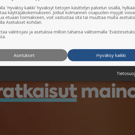
lla 'Hyväksy kaikki' hyväksyt tietojen käsittelyn palvelun sisällä, hylk
uttaa käyttäjäkokemukseen. Jotkut kolmannen osapuolen myyjät voiva
ua etuaan toimiakseen, voit vastustaa sitä tai muuttaa muita asetuks
lla Asetukset-kohdan.
taa valintojasi ja asetuksia milloin tahansa valitsemalla 'Evästesetuks
ta.
Asetukset
Hyväksy kaikki
lisesti tavoitt
Tietosuo
atkaisut
mainos