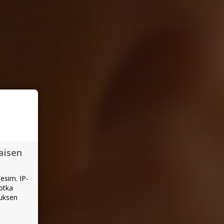
aisen
esim. IP-
jotka
muksen