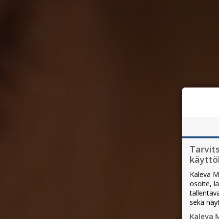
Tarvit
käytt
Kaleva M
osoite, l
tallentav
sekä näy
Kaleva 