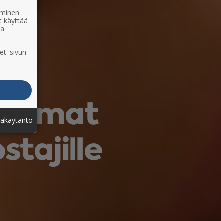
ääminen
t käyttää
ia
et' sivun
avimmat
jakäytäntö
tajille