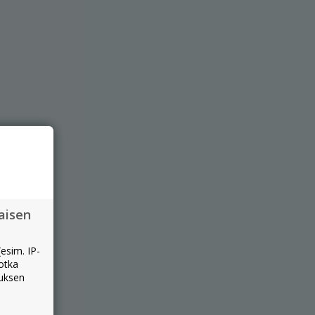
aisen
esim. IP-
jotka
muksen