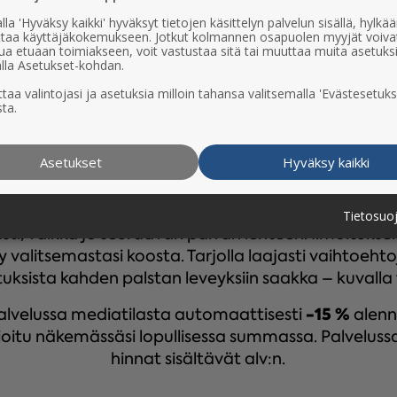
lla 'Hyväksy kaikki' hyväksyt tietojen käsittelyn palvelun sisällä, hylk
uttaa käyttäjäkokemukseen. Jotkut kolmannen osapuolen myyjät voiva
ua etuaan toimiakseen, voit vastustaa sitä tai muuttaa muita asetuks
lla Asetukset-kohdan.
taa valintojasi ja asetuksia milloin tahansa valitsemalla 'Evästesetuks
ta.
Asetukset
Hyväksy kaikki
ussa teet oman ilmoituksen valmiista mallipaketista 
Tietosuo
ti, vaikka jo seuraavan päivän lehteen. Ilmoitukse
valitsemastasi koosta. Tarjolla laajasti vaihtoehto
ituksista kahden palstan leveyksiin saakka – kuvalla 
-15 %
alvelussa mediatilasta automaattisesti
alenn
oitu näkemässäsi lopullisessa summassa. Palveluss
hinnat sisältävät alv:n.