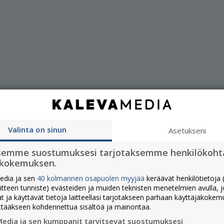
Valinta on sinun
Asetukseni
semme suostumuksesi tarjotaksemme henkilökoht
ökokemuksen.
edia ja sen
40 kolmannen osapuolen myyjää
keräävät henkilötietoja (
aitteen tunniste) evästeiden ja muiden teknisten menetelmien avulla, 
at ja käyttävät tietoja laitteellasi tarjotakseen parhaan käyttäjäkoke
ttääkseen kohdennettua sisältöä ja mainontaa.
Media ja sen kumppanit tarvitsevat suostumuksesi