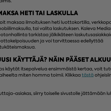
almis.
MAKSA HETI TAI LASKULLA
oit maksaa ilmoituksen heti luottokortilla, verkkopa
obiilimaksulla, tai valita laskutuksen. Kaleva Medi
uotonhallinta tarkistaa jälkikäteen laskutusasiakka
uottokelpoisuuden ja voi tarvittaessa edellyttää
tukäteismaksua.
UUSI KÄYTTÄJÄ? NÄIN PÄÄSET ALKU
os käytät itsepalvelua ensimmäistä kertaa, voit tu
aiheelta miten homma toimii. Klikkaa
tästä
ohjeisii
uttaja-asiakas, siirry toiselle sivustolle jättämään lu