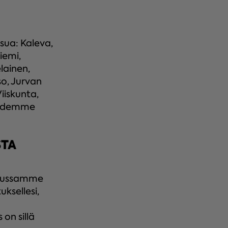
isua: Kaleva,
iemi,
lainen,
so, Jurvan
iiskunta,
ioidemme
STA
velussamme
uksellesi,
 on sillä