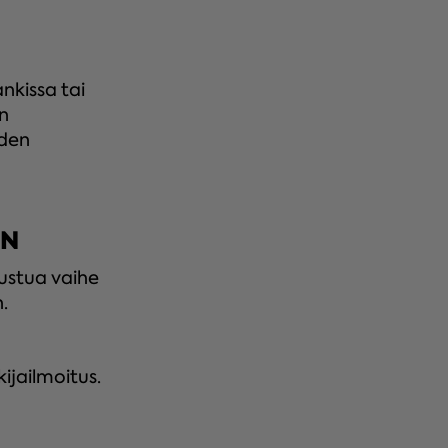
nkissa tai
an
iden
UN
tustua vaihe
n.
kijailmoitus.