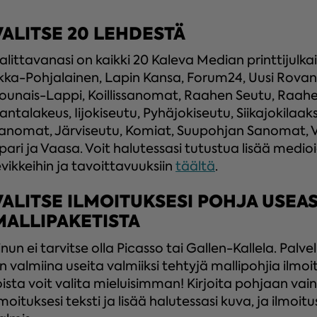
VALITSE 20 LEHDESTÄ
alittavanasi on kaikki 20 Kaleva Median printtijulka
lkka-Pohjalainen, Lapin Kansa, Forum24, Uusi Rovan
ounais-Lappi, Koillissanomat, Raahen Seutu, Raahe
antalakeus, Iijokiseutu, Pyhäjokiseutu, Siikajokilaak
anomat, Järviseutu, Komiat, Suupohjan Sanomat, V
pari ja Vaasa. Voit halutessasi tutustua lisää med
evikkeihin ja tavoittavuuksiin
täältä
.
VALITSE ILMOITUKSESI POHJA USEA
MALLIPAKETISTA
inun ei tarvitse olla Picasso tai Gallen-Kallela. Pal
n valmiina useita valmiiksi tehtyjä mallipohjia ilmoit
oista voit valita mieluisimman! Kirjoita pohjaan vain
lmoituksesi teksti ja lisää halutessasi kuva, ja ilmoitus