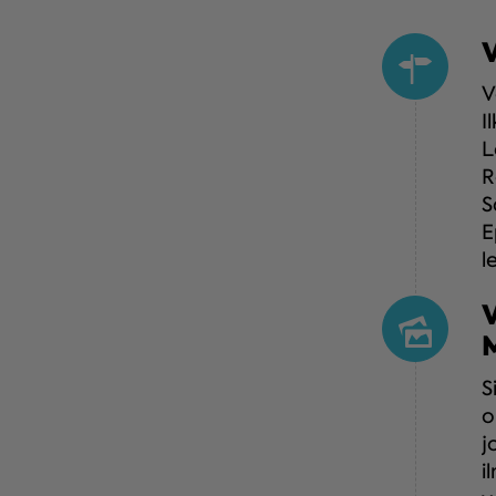
V
I
L
R
S
E
l
S
o
j
i