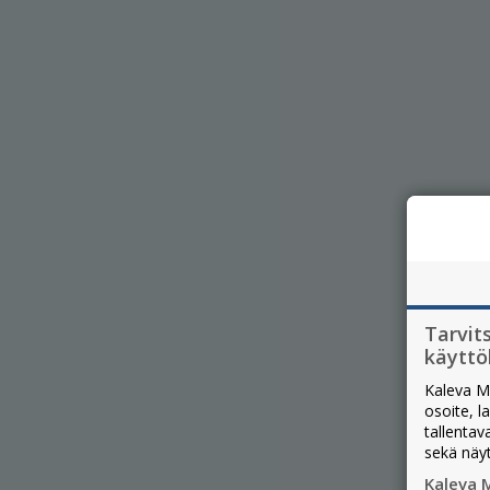
Tarvit
käytt
Kaleva M
osoite, l
tallentav
sekä näy
Kaleva 