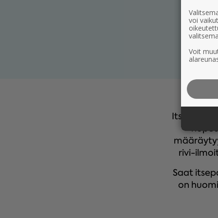
Valitsema
voi vaik
oikeutett
valitsema
Voit muut
alareunas
Itsepalvel
nopeas
määräytyy 
rivi-ilmo
Saat itsep
on huomi