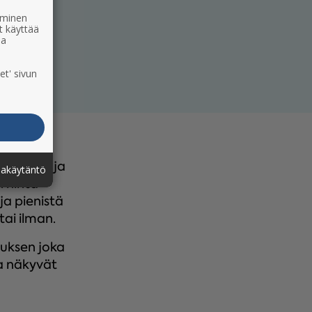
ääminen
t käyttää
ia
et' sivun
helposti ja
jakäytäntö
n hinta
ja pienistä
tai ilman.
uksen joka
a näkyvät