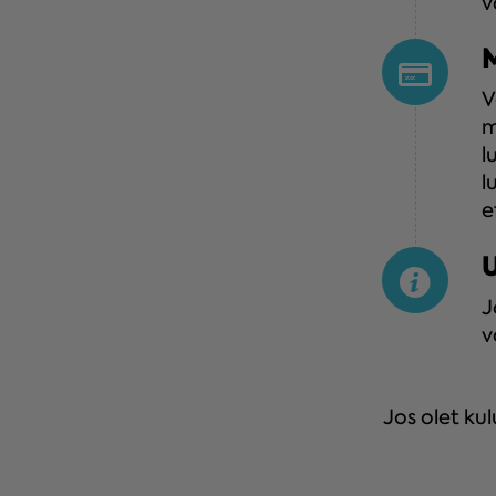
v
V
m
l
l
e
J
v
Jos olet kul