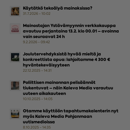
Käytätkö tekoälyä mainoksissa?
31.7.2026 - 10:02
Mainostajan Ystävämyynnin verkkokauppa
avautuu perjantaina 13.2. klo 00.01 – avoinna
vain seuraavat 24 h
9.2.2026 - 09:42
Joulutervehdyksistä hyvää mieltä ja
konkreettista apua: lahjoitamme 4 300 €
hyväntekeväisyyteen
22.12.2025 - 14:31
Poliittisen mainonnan pelisäännöt
tiukentuvat – näin Kaleva Media varautuu
uuteen aikakauteen
10.10.2025 - 14:05
Otamme käyttöön tapahtumakalenterin nyt
myös Kaleva Media Pohjanmaan
uutismedioissa
8.10.2025 - 14:35