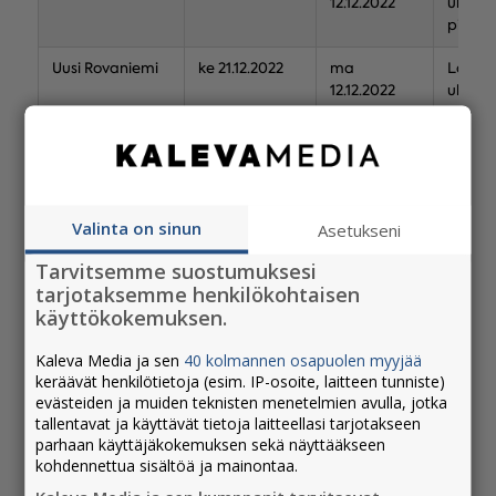
12.12.2022
ukrain
piirin 
Uusi Rovaniemi
ke 21.12.2022
ma
Lapiss
12.12.2022
ukrain
piirin 
Esimerkkihinnasto – Kaleva
Valinta on sinun
Asetukseni
Joulutervehdyksen koko
Hinta €
Tarvitsemme suostumuksesi
1 x 1 (39x42mm)
135 € + alv
tarjotaksemme henkilökohtaisen
käyttökokemuksen.
2×1 (82x42mm)
270 € + alv
Kaleva Media ja sen
40 kolmannen osapuolen myyjää
1×2 (39x88mm)
270 € + alv
keräävät henkilötietoja (esim. IP-osoite, laitteen tunniste)
evästeiden ja muiden teknisten menetelmien avulla, jotka
2×2 (82x88mm)
530 € + alv
tallentavat ja käyttävät tietoja laitteellasi tarjotakseen
parhaan käyttäjäkokemuksen sekä näyttääkseen
3×2 (125x88mm)
790 € + alv
kohdennettua sisältöä ja mainontaa.