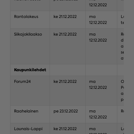
12.12.2022
Rantalakeus
ke 21.12.2022
ma
Lumijo
12.12.2022
team r
Siikajokilaakso
ke 21.12.2022
ma
Raahe
12.12.2022
diakon
alueell
seurak
avustu
Kaupunkilehdet
Forum24
ke 21.12.2022
ma
ODL Sä
12.12.2022
Pohjoi
asuvie
pakola
Raahelainen
pe 23.12.2022
ma
Raahen
12.12.2022
Lounais-Lappi
ke 21.12.2022
ma
Lapiss