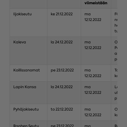
viimeistään
Iijokiseutu
ke 21.12.2022
ma
FC Kur
12.12.2022
nuorte
harras
tukem
Kaleva
la 24.12.2022
ma
ODL Sä
12.12.2022
Pohjoi
asuvie
pakola
Koillissanomat
pe 23.12.2022
ma
Taival
12.12.2022
koristy
Lapin Kansa
la 24.12.2022
ma
Lapiss
12.12.2022
ukrain
piirin 
Pyhäjokiseutu
to 22.12.2022
ma
Oulais
12.12.2022
kuorot
Raahen Seutu
pe 23.12.2022
ma
Raahen