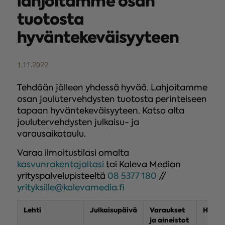
lahjoitamme osan
tuotosta
hyväntekeväisyyteen
1.11.2022
Tehdään jälleen yhdessä hyvää. Lahjoitamme
osan joulutervehdysten tuotosta perinteiseen
tapaan hyväntekeväisyyteen. Katso alta
joulutervehdysten julkaisu- ja
varausaikataulu.
Varaa ilmoitustilasi omalta
kasvunrakentajaltasi
tai Kaleva Median
yrityspalvelupisteeltä
08 5377 180
//
yrityksille@kalevamedia.fi
Lehti
Julkaisupäivä
Varaukset
Hyvän
ja aineistot