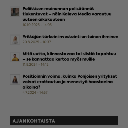
Poliittisen mainonnan pelisäännöt
tiukentuvat – näin Kaleva Media varautuu
uuteen aikakauteen
10.10.2025 - 14:05
Yrittäjän tärkein investointi on toinen ihminen
20.8.2025 - 10:37
Mitä uutta, kiinnostavaa tai siistiä tapahtuu
– se kannattaa kertoa myös muille
11.9.2024 - 14:12
Positioinnin voima: kuinka Pohjoisen yritykset
voivat erottautua ja menestyä haastavina
aikoina?
4.7.2024 - 14:57
AJANKOHTAISTA