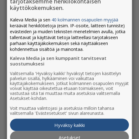
tarjotaksemme henkilökohtaisen
10.10.2025 - 14:05
käyttökokemuksen.
Yrittäjän tärkein investointi on toinen ihminen
Kaleva Media ja sen
40 kolmannen osapuolen myyjää
20.8.2025 - 10:37
keräävät henkilötietoja (esim. IP-osoite, laitteen tunniste)
evästeiden ja muiden teknisten menetelmien avulla, jotka
Mitä uutta, kiinnostavaa tai siistiä tapahtuu
tallentavat ja käyttävät tietoja laitteellasi tarjotakseen
– se kannattaa kertoa myös muille
parhaan käyttäjäkokemuksen sekä näyttääkseen
11.9.2024 - 14:12
kohdennettua sisältöä ja mainontaa.
Kaleva Media ja sen kumppanit tarvitsevat
Positioinnin voima: kuinka Pohjoisen yritykset
suostumuksesi
voivat erottautua ja menestyä haastavina
aikoina?
Valitsemalla 'Hyväksy kaikki' hyväksyt tietojen käsittelyn
4.7.2024 - 14:57
palvelun sisällä, hylkääminen voi vaikuttaa
käyttäjäkokemukseen. Jotkut kolmannen osapuolen myyjät
voivat käyttää oikeutettua etuaan toimiakseen, voit
vastustaa sitä tai muuttaa muita asetuksia valitsemalla
Asetukset-kohdan.
AJANKOHTAISTA
Voit muuttaa valintojasi ja asetuksia milloin tahansa
valitsemalla 'Evästesetukset' sivun alareunasta.
Käytätkö tekoälyä mainoksissa?
Hyväksy kaikki
31.7.2026 - 10:02
Asetukset