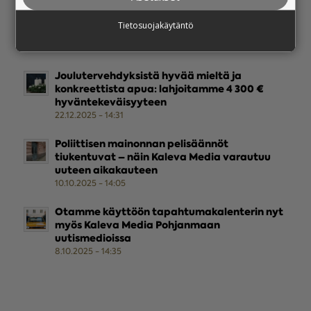
Mainostajan Ystävämyynnin verkkokauppa
avautuu perjantaina 13.2. klo 00.01 – avoinna
Tietosuojakäytäntö
vain seuraavat 24 h
9.2.2026 - 09:42
Joulutervehdyksistä hyvää mieltä ja
konkreettista apua: lahjoitamme 4 300 €
hyväntekeväisyyteen
22.12.2025 - 14:31
Poliittisen mainonnan pelisäännöt
tiukentuvat – näin Kaleva Media varautuu
uuteen aikakauteen
10.10.2025 - 14:05
Otamme käyttöön tapahtumakalenterin nyt
myös Kaleva Media Pohjanmaan
uutismedioissa
8.10.2025 - 14:35