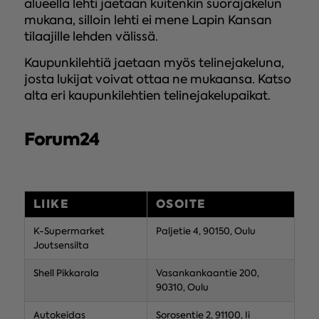
alueella lehti jaetaan kuitenkin suorajakelun
mukana, silloin lehti ei mene Lapin Kansan
tilaajille lehden välissä.
Kaupunkilehtiä jaetaan myös telinejakeluna,
josta lukijat voivat ottaa ne mukaansa. Katso
alta eri kaupunkilehtien telinejakelupaikat.
Forum24
LIIKE
OSOITE
K-Supermarket
Paljetie 4, 90150, Oulu
Joutsensilta
Shell Pikkarala
Vasankankaantie 200,
90310, Oulu
Autokeidas
Sorosentie 2, 91100, Ii