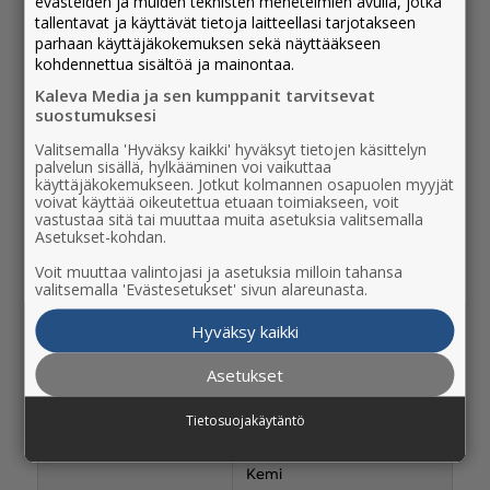
evästeiden ja muiden teknisten menetelmien avulla, jotka
Rovaniemi
tallentavat ja käyttävät tietoja laitteellasi tarjotakseen
parhaan käyttäjäkokemuksen sekä näyttääkseen
K-Market Sinettä
Sinetänsalmentie 8, 97220,
kohdennettua sisältöä ja mainontaa.
Sinettä
Kaleva Media ja sen kumppanit tarvitsevat
suostumuksesi
K-Market Muurola
Totontie 1, 97140, Muurola
Valitsemalla 'Hyväksy kaikki' hyväksyt tietojen käsittelyn
palvelun sisällä, hylkääminen voi vaikuttaa
Lounais-Lappi
käyttäjäkokemukseen. Jotkut kolmannen osapuolen myyjät
voivat käyttää oikeutettua etuaan toimiakseen, voit
vastustaa sitä tai muuttaa muita asetuksia valitsemalla
Asetukset-kohdan.
LIIKE
OSOITE
Voit muuttaa valintojasi ja asetuksia milloin tahansa
Kaupungintalo
Valtakatu 26, 94100, Kemi
valitsemalla 'Evästesetukset' sivun alareunasta.
Länsi-Pohjan
Kauppakatu 25, 94100,
Hyväksy kaikki
Keskussairaala
Kemi
Asetukset
Kirkkoherranvirasto
Kirkkopuistokatu 11, 94100,
Kemi
Tietosuojakäytäntö
S-Market
Keskuspuistokatu 1, 94100,
Kemi