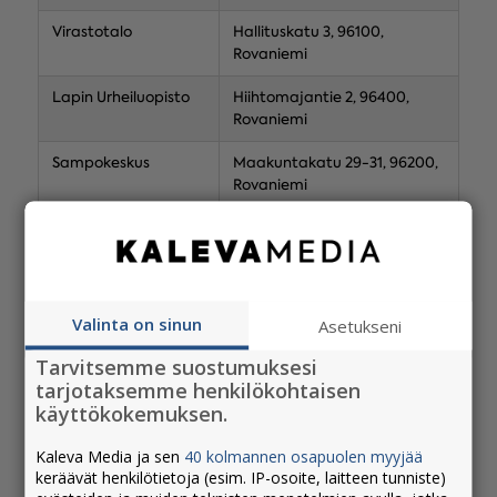
Virastotalo
Hallituskatu 3, 96100,
Rovaniemi
Lapin Urheiluopisto
Hiihtomajantie 2, 96400,
Rovaniemi
Sampokeskus
Maakuntakatu 29-31, 96200,
Rovaniemi
Kalotinlinna
Koskikatu 14, 96200,
Rovaniemi
Lapin Kansan
Rovakatu 32, 96200,
asiakaspalvelu
Rovaniemi
Valinta on sinun
Asetukseni
Prisma, Eteläkeskus
Teollisuustie 2, 96320,
Tarvitsemme suostumuksesi
Rovaniemi
tarjotaksemme henkilökohtaisen
käyttökokemuksen.
K-Supermarket
Ounasvaarantie 15, 96400,
Ounasvaara
Rovaniemi
Kaleva Media ja sen
40 kolmannen osapuolen myyjää
keräävät henkilötietoja (esim. IP-osoite, laitteen tunniste)
K-Citymarket
Pulkamontie 1, 96900,