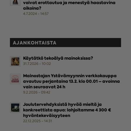
voivat erottautua ja menestyä haastavina
aikoina?
4.7.2024 - 14:57
AJANKOHTAISTA
Käytätkö tekoälyä mainoksissa?
31.7.2026 - 10:02
Mainostajan Ystävämyynnin verkkokauppa
avautuu perjantaina 13.2. klo 00.01 – avoinna
vain seuraavat 24 h
9.2.2026 - 09:42
Joulutervehdyksistä hyvää mieltä ja
konkreettista apua: lahjoitamme 4 300 €
hyväntekeväisyyteen
22.12.2025 - 14:31