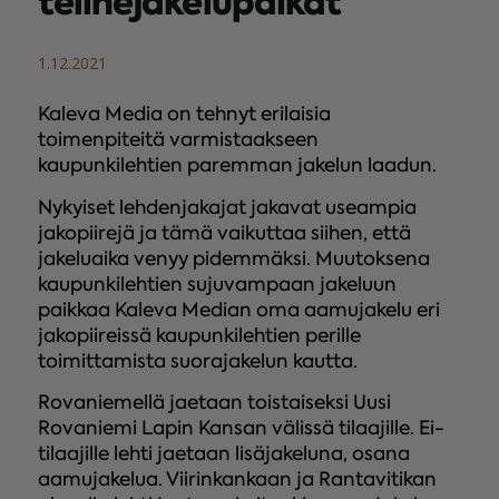
telinejakelupaikat
1.12.2021
Kaleva Media on tehnyt erilaisia
toimenpiteitä varmistaakseen
kaupunkilehtien paremman jakelun laadun.
Nykyiset lehdenjakajat jakavat useampia
jakopiirejä ja tämä vaikuttaa siihen, että
jakeluaika venyy pidemmäksi. Muutoksena
kaupunkilehtien sujuvampaan jakeluun
paikkaa Kaleva Median oma aamujakelu eri
jakopiireissä kaupunkilehtien perille
toimittamista suorajakelun kautta.
Rovaniemellä jaetaan toistaiseksi Uusi
Rovaniemi Lapin Kansan välissä tilaajille. Ei-
tilaajille lehti jaetaan lisäjakeluna, osana
aamujakelua. Viirinkankaan ja Rantavitikan