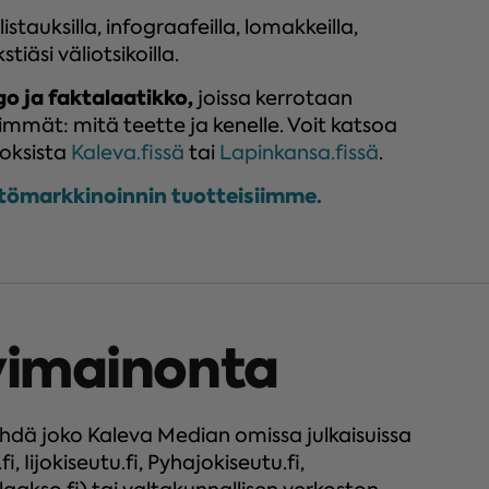
istauksilla, infograafeilla, lomakkeilla,
tiäsi väliotsikoilla.
go ja faktalaatikko,
joissa kerrotaan
immät: mitä teette ja kenelle. Voit katsoa
noksista
Kaleva.fissä
tai
Lapinkansa.fissä
.
ltömarkkinoinnin tuotteisiimme.
vimainonta
dä joko Kaleva Median omissa julkaisuissa
i, Iijokiseutu.fi, Pyhajokiseutu.fi,