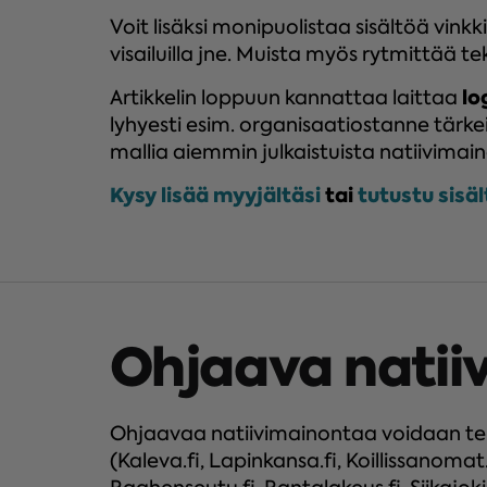
Voit lisäksi monipuolistaa sisältöä vinkkil
visailuilla jne. Muista myös rytmittää teks
lo
Artikkelin loppuun kannattaa laittaa
lyhyesti esim. organisaatiostanne tärke
mallia aiemmin julkaistuista natiivimai
Kysy lisää myyjältäsi
tai
tutustu sisä
Ohjaava natii
Ohjaavaa natiivimainontaa voidaan teh
(Kaleva.fi, Lapinkansa.fi, Koillissanomat.f