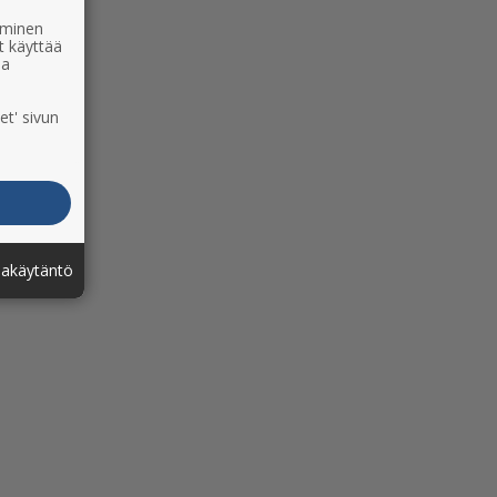
ääminen
t käyttää
ia
et' sivun
jakäytäntö