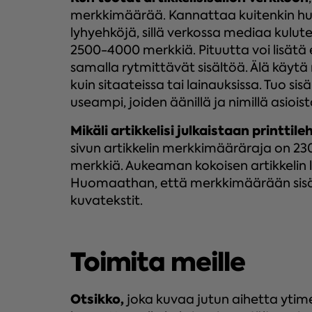
merkkimäärää. Kannattaa kuitenkin huo
lyhyehköjä, sillä verkossa mediaa kulute
2500-4000 merkkiä. Pituutta voi lisätä esi
samalla rytmittävät sisältöä. Älä käytä
kuin sitaateissa tai lainauksissa. Tuo sis
useampi, joiden äänillä ja nimillä asiois
Mikäli artikkelisi julkaistaan
printtile
sivun artikkelin merkkimääräraja on 230
merkkiä. Aukeaman kokoisen artikkelin 
Huomaathan, että merkkimäärään sisälty
kuvatekstit.
Toimita meille
Otsikko,
joka kuvaa jutun aihetta ytime