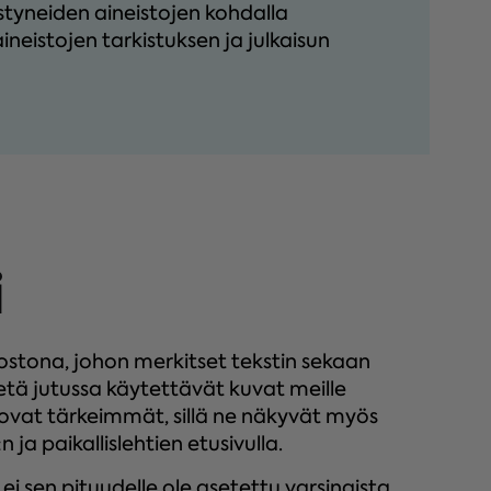
styneiden aineistojen kohdalla
eistojen tarkistuksen ja julkaisun
i
ostona, johon merkitset tekstin sekaan
tä jutussa käytettävät kuvat meille
 ovat tärkeimmät, sillä ne näkyvät myös
 ja paikallislehtien etusivulla.
, ei sen pituudelle ole asetettu varsinaista