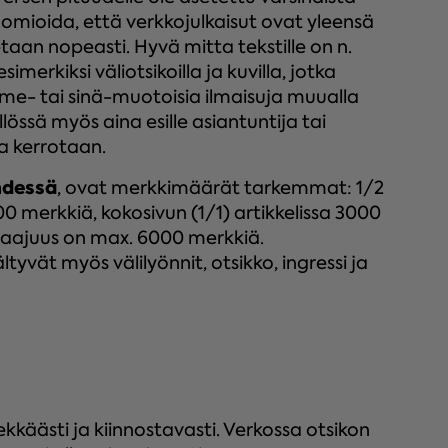
mioida, että verkkojulkaisut ovat yleensä
taan nopeasti. Hyvä mitta tekstille on n.
merkiksi väliotsikoilla ja kuvilla, jotka
 me- tai sinä-muotoisia ilmaisuja muualla
ällössä myös aina esille asiantuntija tai
ta kerrotaan.
hdessä
, ovat merkkimäärät tarkemmat: 1/2
0 merkkiä, kokosivun (1/1) artikkelissa 3000
laajuus on max. 6000 merkkiä.
vät myös välilyönnit, otsikko, ingressi ja
kkäästi ja kiinnostavasti. Verkossa otsikon