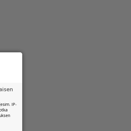
aisen
esim. IP-
jotka
muksen