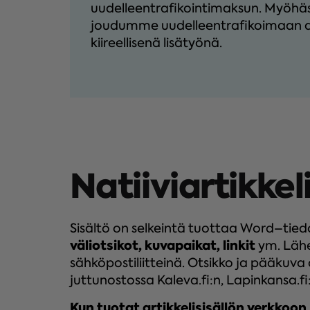
uudelleentrafikointimaksun. Myöhä
joudumme uudelleentrafikoimaan ain
kiireellisenä lisätyönä.
Natiiviartikkel
Sisältö on selkeintä tuottaa Word–tied
väliotsikot, kuvapaikat, linkit
ym. Lähe
sähköpostiliitteinä. Otsikko ja pääkuva
juttunostossa Kaleva.fi:n, Lapinkansa.fi:n
Kun tuotat artikkelisisällön verkkoon