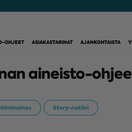
O-OHJEET
ASIAKASTARINAT
AJANKOHTAISTA
Y
nan aineisto-ohjee
tiivimainos
Story-natiivi