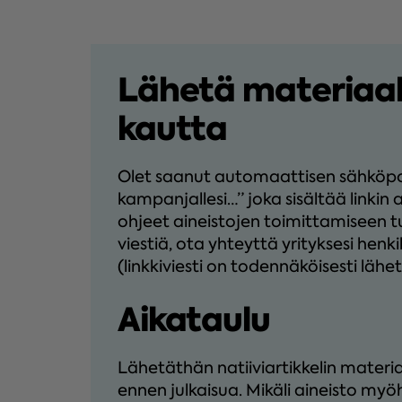
Lähetä materiaali
kautta
Olet saanut automaattisen sähköposti
kampanjallesi…” joka sisältää linkin
ohjeet aineistojen toimittamiseen tu
viestiä, ota yhteyttä yrityksesi hen
(linkkiviesti on todennäköisesti lähet
Aikataulu
Lähetäthän natiiviartikkelin materiaa
ennen julkaisua. Mikäli aineisto myö