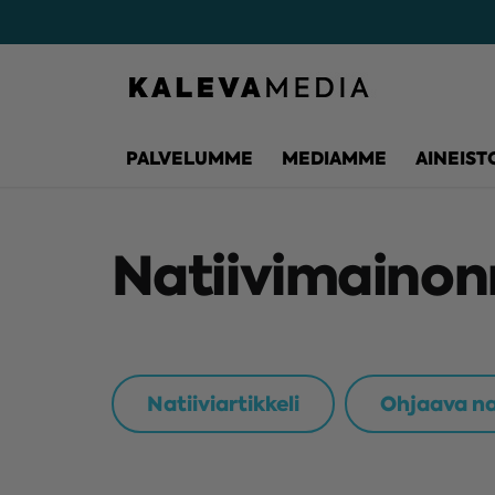
PALVELUMME
MEDIAMME
AINEIST
Natiivimainon
Natiiviartikkeli
Ohjaava na