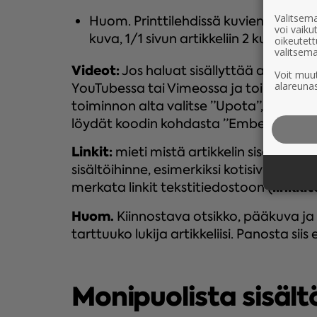
Valitsema
Huom. Printtilehdissä kuvien määrä on
voi vaik
kuva, 1/1 sivun artikkeliin 2 kuvaa ja
oikeutett
valitsema
Videot:
Jos haluat sisällyttää artikkeliis
Voit muut
alareunas
YouTubessa tai Vimeossa ja toimita mei
toiminnon alta valitse ”Upota”, ja saat 
löydät koodin kohdasta ”Embed”).
Linkit:
mieti mistä artikkelin sisällöstä
sisältöihinne, esimerkiksi kotisivuillenne
linkkit
merkata linkit tekstitiedostoon (
Huom.
Kiinnostava otsikko, pääkuva ja 
tarttuuko lukija artikkeliisi. Panosta siis er
Monipuolista sisält