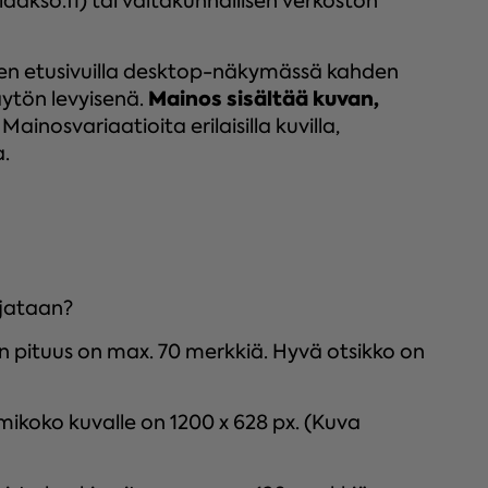
laakso.fi) tai valtakunnallisen verkoston
den etusivuilla desktop-näkymässä kahden
Mainos sisältää kuvan,
näytön levyisenä.
.
Mainosvariaatioita erilaisilla kuvilla,
a.
hjataan?
in pituus on max. 70 merkkiä. Hyvä otsikko on
mikoko kuvalle on 1200 x 628 px. (Kuva