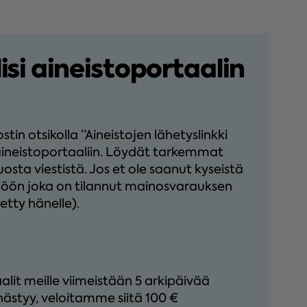
si aineistoportaalin
n otsikolla ”Aineistojen lähetyslinkki
 aineistoportaaliin. Löydät tarkemmat
osta viestistä. Jos et ole saanut kyseistä
kilöön joka on tilannut mainosvarauksen
etty hänelle).
lit meille viimeistään 5 arkipäivää
hästyy, veloitamme siitä 100 €