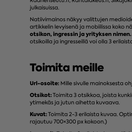
Raahenseutu.fi, Rantalakeus.fi, Siikajoki
julkaisuissa.
Natiivimainos näkyy valittujen medioi
artikkelin levyisenä ja mobiilissa koko 
otsikon, ingressin ja yrityksen nimen
otsikoilla ja ingresseillä voi olla 3 erilaist
Toimita meille
Url-osoite:
Mille sivulle mainoksesta o
Otsikot:
Toimita 3 otsikkoa, joista kunk
ytimekäs ja jutun aihetta kuvaava.
Kuvat:
Toimita 2-3 erilaista kuvaa. Opti
rajautuu 700×300 px kokoon.)