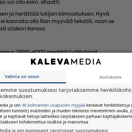
 voi olla esim. sitaatti.
een ja herättää lukijan kiinnostuksen. Hyvä
n ei kannata olla liian myyvää tekstiä, vaan se
ssä otsikon kanssa.
ssa n. 2500-4000 merkkiä (välilyönnit
yvä olla 2000 merkkiä ja aivan maksimissaan
Valinta on sinun
Asetukseni
2 sivua 2300 merkkiä, 1/1 sivua (= kokosivu)
) 6000 merkkiä.
semme suostumuksesi tarjotaksemme henkilökoht
ökokemuksen.
ivulla yhdessä otsikon kanssa. Pääkuvan
edia ja sen
40 kolmannen osapuolen myyjää
keräävät henkilötietoja (
kuvat toimivat muutenkin parhaiten
aitteen tunniste) evästeiden ja muiden teknisten menetelmien avulla, 
olla tekstin pituudesta riippuen 2-4 kpl.
at ja käyttävät tietoja laitteellasi tarjotakseen parhaan käyttäjäkoke
g tai png -tiedostoina (max. 8 Mb/kuva).
ttääkseen kohdennettua sisältöä ja mainontaa.
oituspaikat ja kuvatekstit.
Media ja sen kumppanit tarvitsevat suostumuksesi