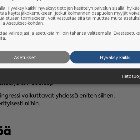
lla 'Hyväksy kaikki' hyväksyt tietojen käsittelyn palvelun sisällä, hylk
 rajattu. 1/2 sivun artikkeliin mahtuu 1
uttaa käyttäjäkokemukseen. Jotkut kolmannen osapuolen myyjät voiva
 aukeaman laajuiseen artikkeliin 4-5 kuvaa.
ua etuaan toimiakseen, voit vastustaa sitä tai muuttaa muita asetuks
lla Asetukset-kohdan.
i videon, julkaise se omalla kanavallasi
taa valintojasi ja asetuksia milloin tahansa valitsemalla 'Evästesetuks
ta.
lle vain upotuskoodi. (YouTubessa ”Jaa”-
koodin näkyviin. Vimeossa valitse ”Share” ja
Asetukset
Hyväksy kaikki
 haluat tehdä ohjauksen omiin kanaviinne ja
 tai muihin relevantteihin paikkoihin. Voit
Tietosuo
eksti
url-osoite)
ja
.
ingressi vaikuttavat yhdessä eniten siihen,
ityisesti niihin.
öä