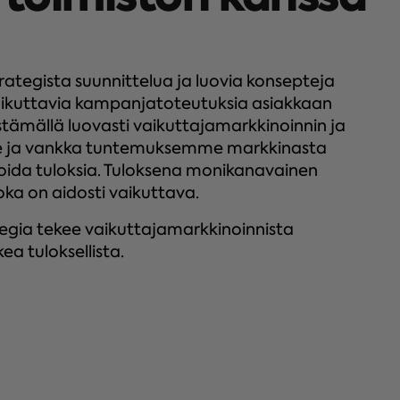
ategista suunnittelua ja luovia konsepteja
aikuttavia kampanjatoteutuksia asiakkaan
stämällä luovasti vaikuttajamarkkinoinnin ja
e ja vankka tuntemuksemme markkinasta
oida tuloksia. Tuloksena monikanavainen
oka on aidosti vaikuttava.
ategia tekee vaikuttajamarkkinoinnista
ea tuloksellista.