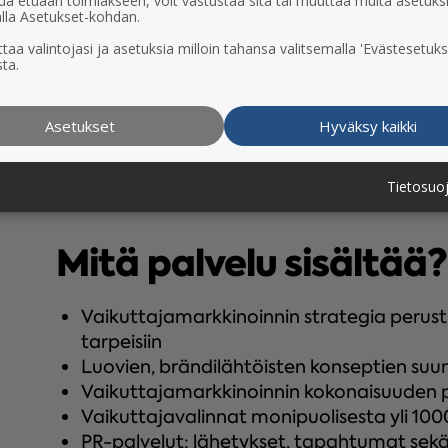
ua etuaan toimiakseen, voit vastustaa sitä tai muuttaa muita asetuks
lla Asetukset-kohdan.
aina myös sisällön toimivuuden seuraaminen
taa valintojasi ja asetuksia milloin tahansa valitsemalla 'Evästesetuks
ettiset kehitysideat läpi vuoden
ta.
et
Asetukset
Hyväksy kaikki
Tietosuo
Mitä palvelu sisältää?
Vaikuttajamarkkinoinnin strategia perustue
tarpeisiin
Luovien, brändilähtöisten konseptien suun
Vaikuttajamarkkinoinnin kokonaisuuden pr
Vaikuttajavalinnat monipuolisesta yli 1
PR-palvelut: lähetykset, tapahtumat sek