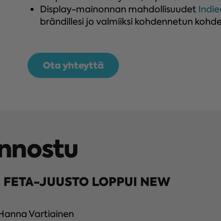
Display-mainonnan mahdollisuudet
Indi
brändillesi jo valmiiksi kohdennetun koh
Ota yhteyttä
innostu
 FETA-JUUSTO LOPPUI NEW
 Hanna Vartiainen