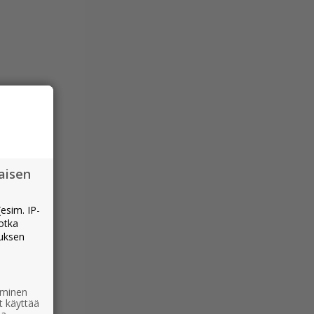
aisen
esim. IP-
jotka
muksen
ääminen
t käyttää