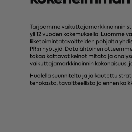
Tarjoamme vaikuttajamarkkinoinnin str
yli 12 vuoden kokemuksella. Luomme v
liiketoimintatavoitteiden pohjalta yhdi
PR:n hyötyjä. Datalähtöinen otteemm
takaa kattavat keinot mitata ja analys
vaikuttajamarkkinoinnin kokonaisuus, j
Huolella suunniteltu ja jalkautettu str
tehokasta, tavoitteellista ja ennen kaikk