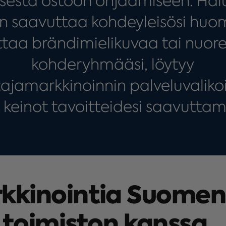
sesta ostoon ohjaamiseen. Hal
en saavuttaa kohdeyleisösi huo
taa brändimielikuvaa tai nuor
kohderyhmääsi, löytyy
tajamarkkinoinnin palveluvalik
 keinot tavoitteidesi saavuttam
k­kinointia Suomen
toimiston kanssa