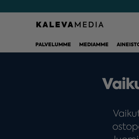
PALVELUMME
MEDIAMME
AINEIST
Vaiku
Vaikut
ostop