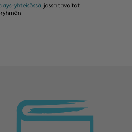
edays-yhteisössä
, jossa tavoitat
deryhmän