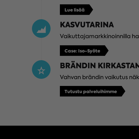
Lue lisää
KASVUTARINA
Vaikuttaja­markki­noinnilla h
Case: Iso-Syöte
BRÄNDIN KIRKASTA
Vahvan brändin vaikutus näk
Tutustu palveluihimme