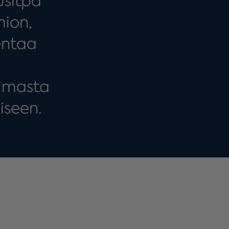
usitpa
mion,
entaa
oimasta
iseen.