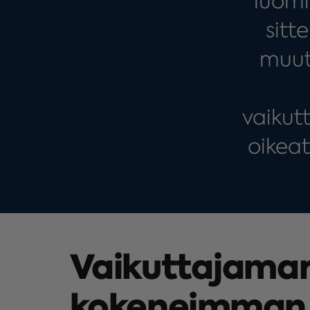
luomi
sitt
muut
vaikut
oikeat
Vaikuttajamar
kokeneimman 