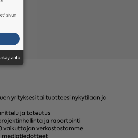
ia
et' sivun
jakäytäntö
n yrityksesi tai tuotteesi nykytilaan ja
nittelu ja toteutus
ojektinhallinta ja raportointi
000 vaikuttajan verkostostamme
ä mediatiedotteet