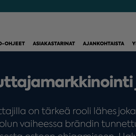
O-OHJEET
ASIAKASTARINAT
AJANKOHTAISTA
Y
ttajamark­kinointi
tajilla on tärkeä rooli lähes jok
olun vaiheessa brändin tunnet