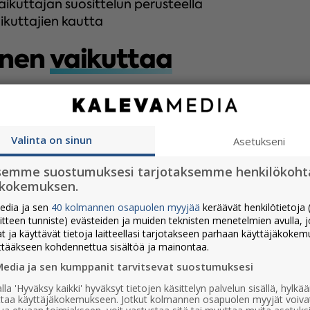
aikuttajan suosittelun perusteella
ikuttajien kautta
inen
vaikuttaa
n brändillistä tekemistä: mainostajista 85
Valinta on sinun
Asetukseni
ditunnettuutta vaikuttajamarkkinoinnilla
semme suostumuksesi tarjotaksemme henkilökoht
 kertaa paremmin kuin brändin omat
ökokemuksen.
hde nouseekin mainostajista 45 % mielestä
edia ja sen
40 kolmannen osapuolen myyjää
keräävät henkilötietoja (
mmäksi eduksi
aitteen tunniste) evästeiden ja muiden teknisten menetelmien avulla, 
vaikuttajamarkkinoinnissa: pitkäaikainen
at ja käyttävät tietoja laitteellasi tarjotakseen parhaan käyttäjäkoke
untaan uskottavana ja sitouttaa myös
ttääkseen kohdennettua sisältöä ja mainontaa.
Media ja sen kumppanit tarvitsevat suostumuksesi
us hyödyntää vaikuttajia akuuttien viestien
lla 'Hyväksy kaikki' hyväksyt tietojen käsittelyn palvelun sisällä, hylk
öhön mukaan myös PR-lähtöjä, jotka tukevat
uttaa käyttäjäkokemukseen. Jotkut kolmannen osapuolen myyjät voiva