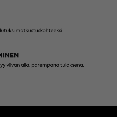
alutuksi matkustus­kohteeksi
MINEN
yy viivan alla, parempana tuloksena.