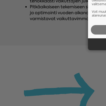
oikeutett
tehokkaasti vaikuttajien julkaisuja
valitsema
Pitkäaikaiseen tekemiseen sisältyy 
Voit muut
ja optimointi vuoden aikana – konkre
alareunas
varmistavat vaikuttavimmat tuloks