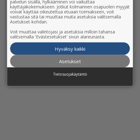
palvelun sisällä, hylkääminen voi vaikuttaa
käyttäjäkokemukseen. Jotkut kolmannen osapuolen myyjät
Yritysten
voivat käyttää oikeutettua etuaan toimiakseen, voit
vastustaa sitä tai muuttaa muita asetuksia valitsemalla
Asetukset-kohdan.
maailmassa
Voit muuttaa valintojasi ja asetuksia milloin tahansa
valitsemalla 'Evästesetukset' sivun alareunasta.
asiakas äänestää
Hyväksy kaikki
lompakollaan.
Asetukset
Tietosuojakäytäntö
Ja vaalit käydään joka päivä.