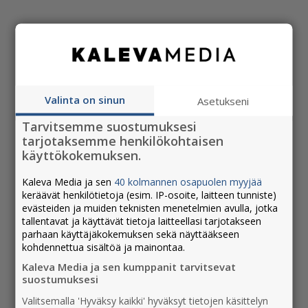
Valinta on sinun
Asetukseni
Tarvitsemme suostumuksesi
5000
Autamme vuosittain n.
:ta
tarjotaksemme henkilökohtaisen
käyttökokemuksen.
pohjoisen yritystä kasvamaan
markkinoinnin keinoin.
Kaleva Media ja sen
40 kolmannen osapuolen myyjää
keräävät henkilötietoja (esim. IP-osoite, laitteen tunniste)
evästeiden ja muiden teknisten menetelmien avulla, jotka
tallentavat ja käyttävät tietoja laitteellasi tarjotakseen
parhaan käyttäjäkokemuksen sekä näyttääkseen
kohdennettua sisältöä ja mainontaa.
Kaleva Media ja sen kumppanit tarvitsevat
suostumuksesi
Valitsemalla 'Hyväksy kaikki' hyväksyt tietojen käsittelyn