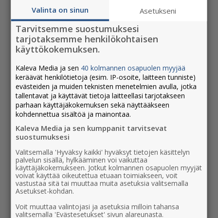
syntyy. Lisää suunnittelupäivien antia luvassa 27.
Valinta on sinun
Asetukseni
lokakuuta julkaistavien videoiden myötä.
Tarvitsemme suostumuksesi
tarjotaksemme henkilökohtaisen
käyttökokemuksen.
Kasvun paikka tiimi – Colleqium:
Kaleva Media ja sen
40 kolmannen osapuolen myyjää
keräävät henkilötietoja (esim. IP-osoite, laitteen tunniste)
Jyrki Paananen, Annariitta Nousiainen, Mari
evästeiden ja muiden teknisten menetelmien avulla, jotka
Jauhola, Petri Pesonen, Ville Toriseva
tallentavat ja käyttävät tietoja laitteellasi tarjotakseen
parhaan käyttäjäkokemuksen sekä näyttääkseen
Katso yhteystiedot
kohdennettua sisältöä ja mainontaa.
Kaleva Media ja sen kumppanit tarvitsevat
Kasvun paikka -tuotanto
suostumuksesi
Valitsemalla 'Hyväksy kaikki' hyväksyt tietojen käsittelyn
Toimittaja:
Jani Halme
palvelun sisällä, hylkääminen voi vaikuttaa
Kuvaaja:
Petri Vilén /
Pro Ratas
käyttäjäkokemukseen. Jotkut kolmannen osapuolen myyjät
voivat käyttää oikeutettua etuaan toimiakseen, voit
Leikkaus ja editointi:
Johanna Viren /
Pro
vastustaa sitä tai muuttaa muita asetuksia valitsemalla
Ratas
Asetukset-kohdan.
Tuottaja:
Elina Autio /
Työnalle
Voit muuttaa valintojasi ja asetuksia milloin tahansa
AD:
Taru Staudinger /
Työnalle
valitsemalla 'Evästesetukset' sivun alareunasta.