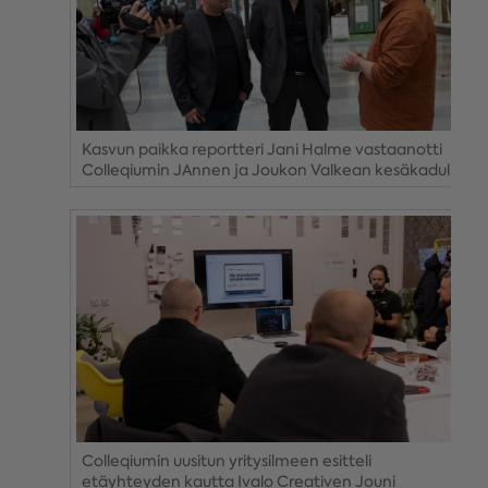
Kasvun paikka reportteri Jani Halme vastaanotti
Colleqiumin JAnnen ja Joukon Valkean kesäkadulla.
Colleqiumin uusitun yritysilmeen esitteli
etäyhteyden kautta Ivalo Creativen Jouni