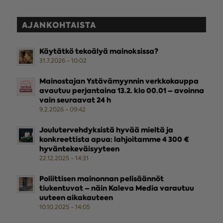
AJANKOHTAISTA
Käytätkö tekoälyä mainoksissa?
31.7.2026 - 10:02
Mainostajan Ystävämyynnin verkkokauppa
avautuu perjantaina 13.2. klo 00.01 – avoinna
vain seuraavat 24 h
9.2.2026 - 09:42
Joulutervehdyksistä hyvää mieltä ja
konkreettista apua: lahjoitamme 4 300 €
hyväntekeväisyyteen
22.12.2025 - 14:31
Poliittisen mainonnan pelisäännöt
tiukentuvat – näin Kaleva Media varautuu
uuteen aikakauteen
10.10.2025 - 14:05