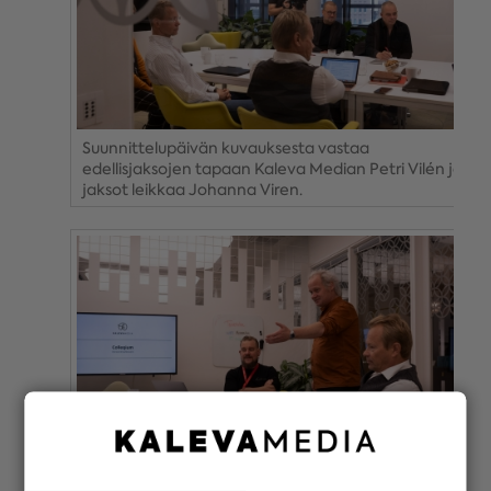
Suunnittelupäivän kuvauksesta vastaa
edellisjaksojen tapaan Kaleva Median Petri Vilén ja
jaksot leikkaa Johanna Viren.
Kädet käyvät ja näkemyksellistä markkinointia