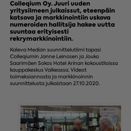
Colleqium Oy. Juuri uuden
yritysilmeen julkaissut, eteenpäin
katsova ja markkinointiin uskova
numeroiden hallitsija hakee uutta
suuntaa erityisesti
rekrymarkkinointiin.
Kaleva Median suunnittelutiimi tapasi
Colleqiumin Janne Leinosen ja Jouko
Saarimäen Sokos Hotel Arinan kokoustiloissa
kauppakeskus Valkeassa. Videot
toimeksiannosta ja markkinoinnin
suunnittelusta julkaistaan 27.10.2020.