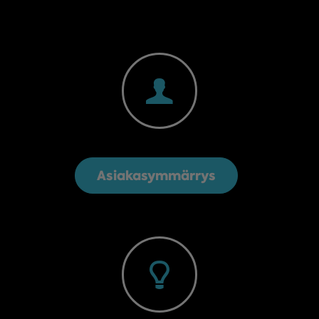
Asiakasymmärrys