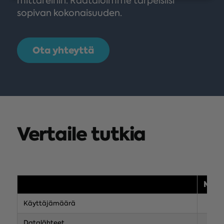
mittareihin. Räätälöimme tarpeisiisi
sopivan kokonaisuuden.
Ota yhteyttä
Vertaile tutkia
MAR
Käyttäjämäärä
Datalähteet