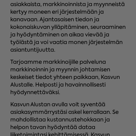
asiakkaista, markkinoinnista ja myynneistä
kertyy moneen eri järjestelmään ja
kanavaan. Ajantasaisen tiedon ja
kokonaiskuvan ylläpitäminen, seuraaminen
ja hyödyntäminen on aikaa vievää ja
työlästä ja voi vaatia monen järjestelmän
asiantuntijuutta.
Tarjoamme markkinoijille palveluna
markkinoinnin ja myynnin johtamisen
keskeiset tiedot yhteen paikkaan, Kasvun
Alustalle. Helposti ja havainnollisesti
hyödynnettäväksi.
Kasvun Alustan avulla voit syventää
asiakasymmärrystäsi askel kerrallaan. Se
mahdollistaa kustannustehokkaan ja
helpon tavan hyödyntää dataa
liiketoimintasi kehittämisessä. Kasvun