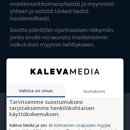
markkinointitoimenpiteistä ja myynnistä
yhteen ja esittää tärkeä tiedot
havainnollisesti.
Saatte päivittäin ajantasaisen näkymän,
jonka avulla voi seurata markkinoinnin
vaikutuksia myynnin kehitykseen.
Ota yhteyttä
Valinta on sinun
Asetukseni
Tarvitsemme suostumuksesi
tarjotaksemme henkilökohtaisen
käyttökokemuksen.
Kaleva Media ja sen
40 kolmannen osapuolen myyjää