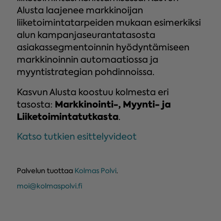
Alusta laajenee markkinoijan
liiketoimintatarpeiden mukaan esimerkiksi
alun kampanjaseurantatasosta
asiakassegmentoinnin hyödyntämiseen
markkinoinnin automaatiossa ja
myyntistrategian pohdinnoissa.
Kasvun Alusta koostuu kolmesta eri
Markkinointi-, Myynti- ja
tasosta:
Liiketoimintatutkasta
.
Katso tutkien esittelyvideot
Palvelun tuottaa
Kolmas Polvi
.
moi@kolmaspolvi.fi