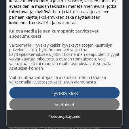
keräävät henkilötietoja (esim. IP-osoite, laitteen tunniste)
evästeiden ja muiden teknisten menetelmien avulla, jotka
tallentavat ja käyttävät tietoja laitteellasi tarjotakseen
parhaan käyttäjäkokemuksen sekä näyttääkseen
kohdennettua sisältöä ja mainontaa.
Kaleva Media ja sen kumppanit tarvitsevat
suostumuksesi
Valitsemalla 'Hyväksy kaikki' hyväksyt tietojen käsittelyn
palvelun sisällä, hylkääminen voi vaikuttaa
käyttäjäkokemukseen. Jotkut kolmannen osapuolen myyjät
Liiketoiminta­tutka
voivat käyttää oikeutettua etuaan toimiakseen, voit
vastustaa sitä tai muuttaa muita asetuksia valitsemalla
Asetukset-kohdan.
Liiketoimintatutkan avulla rakennetaan
Voit muuttaa valintojasi ja asetuksia milloin tahansa
yrityksesi tarpeisiin kokonaisvaltainen
valitsemalla 'Evästesetukset' sivun alareunasta.
markkinoinnin ja johtamisen työkalu. Se
Hyväksy kaikki
mahdollistaa usean eri datalähteen
yhdistämisen.
Asetukset
Saatte päivittäin ajantasaisen näkymän
Tietosuojakäytäntö
markkinoinnin ja myynnin tärkeimpiin