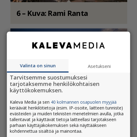
6 – Kuva: Rami Ranta
Valinta on sinun
Asetukseni
Tarvitsemme suostumuksesi
tarjotaksemme henkilökohtaisen
käyttökokemuksen.
Kaleva Media ja sen
40 kolmannen osapuolen myyjää
keräävät henkilötietoja (esim. IP-osoite, laitteen tunniste)
evästeiden ja muiden teknisten menetelmien avulla, jotka
7 – Kuva: Rami Ranta
tallentavat ja käyttävät tietoja laitteellasi tarjotakseen
parhaan käyttäjäkokemuksen sekä näyttääkseen
kohdennettua sisältöä ja mainontaa.