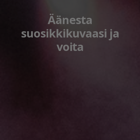
Äänesta
suosikkikuvaasi ja
voita