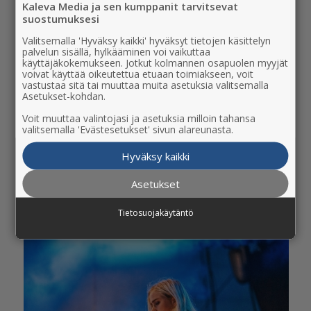
Kaleva Media ja sen kumppanit tarvitsevat
suostumuksesi
Valitsemalla 'Hyväksy kaikki' hyväksyt tietojen käsittelyn
palvelun sisällä, hylkääminen voi vaikuttaa
käyttäjäkokemukseen. Jotkut kolmannen osapuolen myyjät
voivat käyttää oikeutettua etuaan toimiakseen, voit
vastustaa sitä tai muuttaa muita asetuksia valitsemalla
Asetukset-kohdan.
Voit muuttaa valintojasi ja asetuksia milloin tahansa
valitsemalla 'Evästesetukset' sivun alareunasta.
Hyväksy kaikki
Asetukset
8 – Kuva: Rami Ranta
Tietosuojakäytäntö