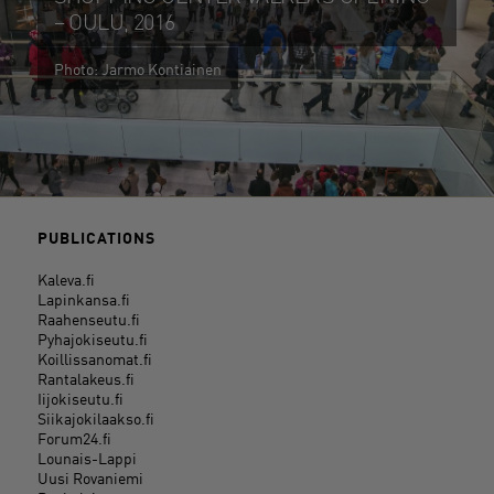
– OULU, 2016
Photo: Jarmo Kontiainen
PUBLICATIONS
Kaleva.fi
Lapinkansa.fi
Raahenseutu.fi
Pyhajokiseutu.fi
Koillissanomat.fi
Rantalakeus.fi
Iijokiseutu.fi
Siikajokilaakso.fi
Forum24.fi
Lounais-Lappi
Uusi Rovaniemi