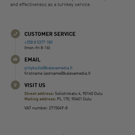
and effectiveness as a turnkey service.
CUSTOMER SERVICE
+358 8 5377 180
(mon-fri 8-16)
EMAIL
yrityksille@kalevamedia.fi
firstname.lastname@kalevamedia.fi
VISIT US
Street address:
Solistinkatu 4, 90140 Oulu
Mailing address:
PL 170, 90401 Oulu
VAT number: 2715049-8